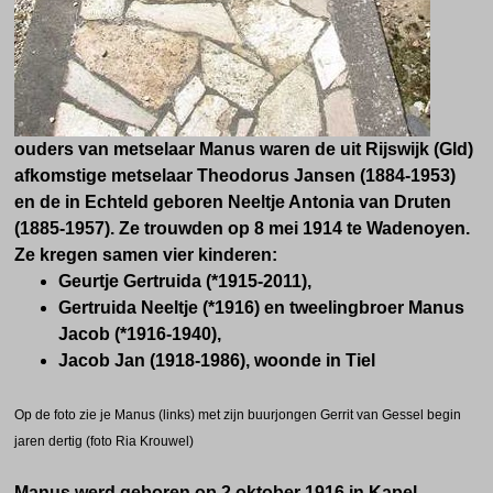
ouders van metselaar Manus waren de uit Rijswijk (Gld)
afkomstige metselaar Theodorus Jansen (1884-1953)
en de in Echteld geboren Neeltje Antonia van Druten
(1885-1957). Ze trouwden op 8 mei 1914 te Wadenoyen.
Ze kregen samen vier kinderen:
Geurtje Gertruida (*1915-2011),
Gertruida Neeltje (*1916) en
tweelingbroer Manus
Jacob (*1916-1940),
Jacob Jan (1918-1986), woonde in Tiel
Op de foto zie je Manus (links) met zijn buurjongen Gerrit van Gessel begin
jaren dertig (foto Ria Krouwel)
Manus werd geboren op 2 oktober 1916 in Kapel-