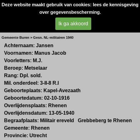
Deze website maakt gebruik van cookies: lees de kennisgeving
Oorlogsslachtoffers 
over gegevensbescherming.
West- Betuwe
Ik ga akkoord
M. Jansen
Gemeente Buren > Gesn. NL-militairen 1940
Achternaam:
Jansen
Voornamen:
Manus Jacob
Voorletters:
M.J.
Beroep: Metselaar
Rang:
Dpl. sold.
Mil. onderdeel:
3-II-8 R.I
Geboorteplaats:
Kapel-Avezaath
Geboortedatum:
02
-10-1916
Overlijdensplaats:
Rhenen
Overlijdensdatum:
13-05-1940
Begraafplaats:
Militair ereveld Grebbeberg te Rhenen
Gemeente:
Rhenen
Provincie:
Utrecht