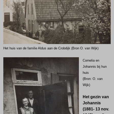
Het huis van de familie Aldus aan de Crobdijk (Bron O. van Wijk)
Cornelia en
Johannis bij hun
huis
(Bron: O. van
Wijk)
Het gezin van
Johannis
(1881- 13 nov.