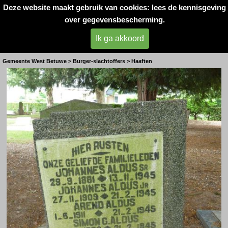
Deze website maakt gebruik van cookies: lees de kennisgeving
Oorlogsslachtoffers 
over gegevensbescherming.
West- Betuwe
Ik ga akkoord
Families Aldus en Klop en mevr. Talens
Gemeente West Betuwe > Burger-slachtoffers > Haaften