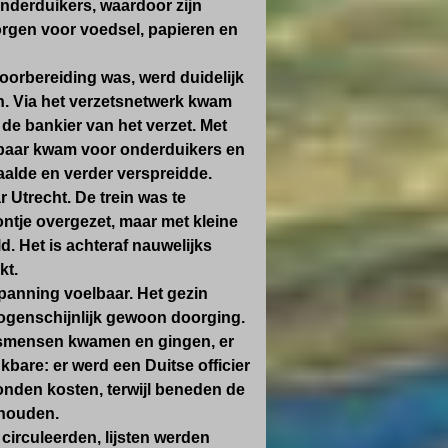
Onderduikers, waardoor zijn
orgen voor voedsel, papieren en
oorbereiding was, werd duidelijk
n. Via het verzetsnetwerk kwam
 de bankier van het verzet. Met
kbaar kwam voor onderduikers en
alde en verder verspreidde.
 Utrecht. De trein was te
pontje overgezet, maar met kleine
ld. Het is achteraf nauwelijks
kt.
spanning voelbaar. Het gezin
n ogenschijnlijk gewoon doorging.
etsmensen kwamen en gingen, er
bare: er werd een Duitse officier
onden kosten, terwijl beneden de
dhouden.
circuleerden, lijsten werden