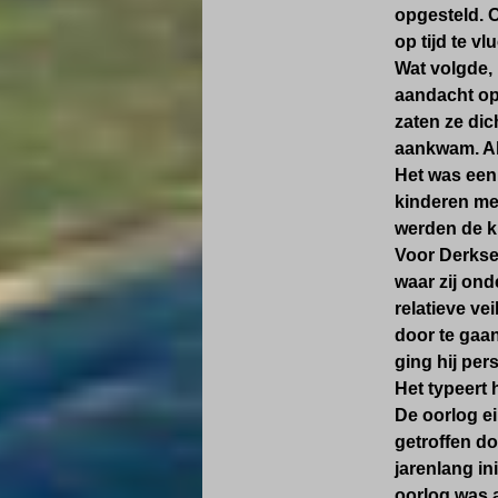
opgesteld. 
op tijd te v
Wat volgde, 
aandacht op
zaten ze dic
aankwam. Al
Het was een 
kinderen me
werden de ki
Voor Derksen
waar zij ond
relatieve ve
door te gaa
ging hij per
Het typeert
De oorlog ei
getroffen do
jarenlang in
oorlog was a