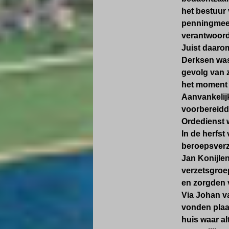
het bestuur 
penningmeest
verantwoorde
Juist daarom
Derksen was
gevolg van z
het moment z
Aanvankelijk
voorbereidde
Ordedienst 
In de herfst
beroepsverz
Jan Konijlen
verzetsgroe
en zorgden v
Via Johan va
vonden plaat
huis waar al