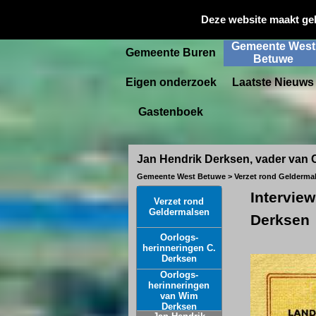
Gemeente
Deze website maakt ge
Startpagina
Culemborg
Gemeente West
Gemeente Buren
Betuwe
Eigen onderzoek
Laatste Nieuws
Gastenboek
Jan Hendrik Derksen, vader van 
Gemeente West Betuwe > Verzet rond Gelderma
Intervie
Verzet rond
Geldermalsen
Derksen
Oorlogs-
herinneringen C.
Derksen
Oorlogs-
herinneringen
van Wim
Derksen