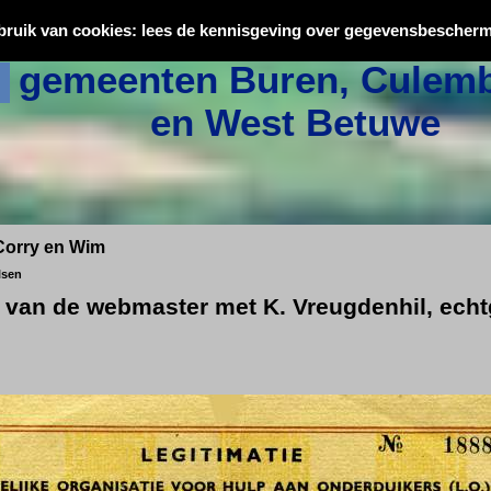
Oorlogsslachtoffers uit
bruik van cookies: lees de kennisgeving over gegevensbescherm
gemeenten Buren, Culemb
en West Betuwe
Corry en Wim
lsen
w van de webmaster met K. Vreugdenhil, ech