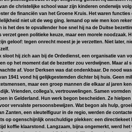
van de christelijke school waar zijn kinderen onderwijs vo
er de financiën van het Groene Kruis. Het waren functies 
lijkheid niet uit de weg ging. Iemand op wie men kon reke
 is het des te opvallender hoe snel hij na de Duitse bezettin
 verzet geen politieke keuze, maar een morele noodzaak. Hi
ijn geloof: tegen onrecht moest je je verzetten. Niet later, n
elf.
 sloot hij zich aan bij de Ordedienst, een organisatie van vo
n op het moment dat de bezetter zou verdwijnen. Maar al sne
wachtte af. Voor Derksen was dat ondenkbaar. De nood was 
 van 1941 vond hij gelijkgestemden dichter bij huis. Geen mil
etsmensen, maar een groep mannen die elkaar al jaren ken
dijk. Vrienden, collega’s, vertrouwelingen. Samen vormden 
pen in Gelderland. Hun werk begon bescheiden. Ze hielpen
oor vervalste persoonsbewijzen. Wat begon als hulp, groeide
n Zanten, een sleutelfiguur in de regio, werden de contact
s op ogenschijnlijk onschuldige plekken: een directiekeet 
tijd koffie klaarstond. Langzaam, bijna ongemerkt, werd he