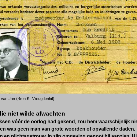
t van Jan (Bron K. Vreugdenhil)
ie niet wilde afwachten
ksen vóór de oorlog had gekend, zou hem waarschijnlijk ni
en was geen man van grote woorden of opvallende daden. Hi
en plichtsgetrouw. In zijn omgeving genoot hij aanzien. Hij 