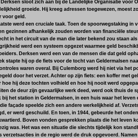
. Derksen sloot zich aan bij de Landelijke Organisatie voor 
elijkheid groeide. Hij kreeg adressen toegewezen, moest z
 voor geld.
aatste werd een cruciale taak. Toen de spoorwegstaking in v
en gezinnen afhankelijk zouden worden van financiële steu
cht in het circuit van de man die later bekend zou staan als
ngrijkheid werd een systeem opgezet waarmee geld beschi
beiders. Derksen werd een van de mensen die dat geld opha
 stapte hij op de fiets voor de tocht van Geldermalsen naar
controles waren overal. Bij Culemborg werd hij niet via het 
egeld door het verzet. Achter op zijn fiets: een koffer met ge
 hoe hij deze tochten volhield en hoe hij nooit werd opgepa
buiten de deur zijn gevaarlijke werk deed, werd ook thuis de 
bij het station in Geldermalsen, in een huis waar het leve
 die façade speelde zich een andere werkelijkheid af. Verz
d, er werd geschuild. En toen, in 1944, gebeurde het ondenk
kwartierd. Boven vonden gesprekken plaats die het leven k
zig was. Het was een situatie die slechts tijdelijk kon stan
 verzetsacties in de regio werd de druk opgevoerd. Namen 