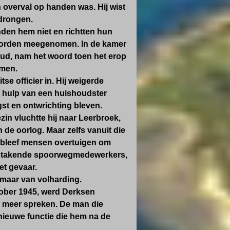
overval op handen was. Hij wist
ndrongen.
onden hem niet en richtten hun
 worden meegenomen. In de kamer
ar oud, nam het woord toen het erop
emen.
e officier in. Hij weigerde
t hulp van een huishoudster
gst en ontwrichting bleven.
ezin vluchtte hij naar Leerbroek,
 de oorlog. Maar zelfs vanuit die
 en bleef mensen overtuigen om
or stakende spoorwegmedewerkers,
et gevaar.
maar van volharding.
ktober 1945, werd Derksen
s meer spreken. De man die
 nieuwe functie die hem na de