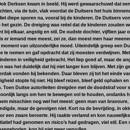
Ook Derksen kwam in beeld. Hij werd gewaarschuwd dat een 
luchten, via de tuin, vlak voordat de Duitsers het huis binne
liet diepe sporen na, vooral bij de kinderen. De Duitsers v
 het gezin. De dreiging was reëel dat de kinderen zouden
ht bij elkaar, angstig en stil. De oudste dochter, vijftien ja
s er iemand mee moest, zei ze, dan moest men haar meen
moment van uitzonderlijke moed. Uiteindelijk greep een Duits
e te nemen en gaf opdracht dat zij moesten verdwijnen. Me
nderen in veiligheid gebracht. Het liep goed af, maar de an
 was het duidelijk dat hij niet langer kon blijven. Met zijn g
erdak vonden bij bekenden. Daar bleven zij tot het einde van
iligheid stopte hij niet. Hij bleef reizen, bleef geld ophalen
n. Toen Duitse autoriteiten dreigden met de doodstraf vo
soonlijk langs om hen te bewegen vol te houden, ondanks h
 hem misschien nog wel het meest: geen man van bravoure, 
ndigde, maar de gevolgen niet. Kort na de bevrijding, in o
or een zware beroerte. Hij raakte verlamd en kon nauwelijk
itiatief had genomen en risico’s had gedragen, viel stil. Een
angeboden, kon hij niet meer vervullen.