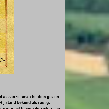
et als verzetsman hebben gezien.
j stond bekend als rustig,
was actief binnen de kerk, zat in