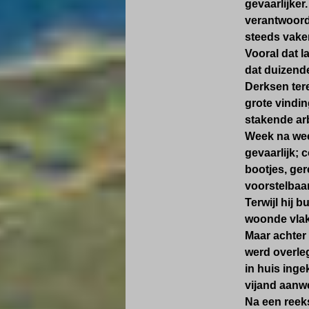
gevaarlijker
verantwoord
steeds vaker
Vooral dat l
dat duizend
Derksen tere
grote vindi
stakende ar
Week na week
gevaarlijk; 
bootjes, ger
voorstelbaar
Terwijl hij 
woonde vlak 
Maar achter
werd overleg
in huis inge
vijand aanwe
Na een reeks