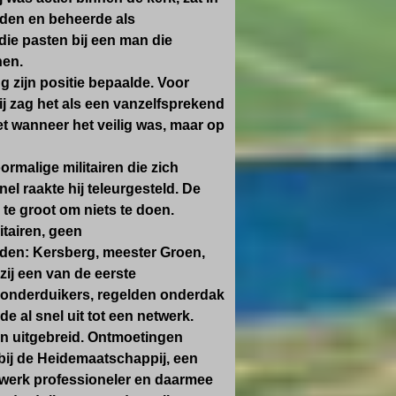
lgden en beheerde als
die pasten bij een man die
nen.
g zijn positie bepaalde. Voor
j zag het als een vanzelfsprekend
iet wanneer het veilig was, maar op
ormalige militairen die zich
l raakte hij teleurgesteld. De
te groot om niets te doen.
itairen, geen
den: Kersberg, meester Groen,
zij een van de eerste
 onderduikers, regelden onderdak
 al snel uit tot een netwerk.
en uitgebreid. Ontmoetingen
bij de Heidemaatschappij, een
t werk professioneler en daarmee