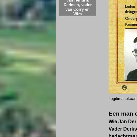
Jan Hendrik
Derksen, vader
van Corry en
Wim
Legitimatiekaar
Een man d
Wie Jan Der
Vader Derks
bedachtzaam 