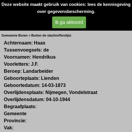
Deze website maakt gebruik van cookies: lees de kennisgeving
Oorlogsslachtoffers 
over gegevensbescherming.
West- Betuwe
Ik ga akkoord
Dhr. H. de Haas uit Lienden
Gemeente Buren > Buiten de slachtofferslijst
Achternaam:
Haas
Tussenvoegsels:
de
Voornamen:
Hendrikus
Voorletters:
J.F.
Beroep:
Landarbeider
Geboorteplaats:
Lienden
Geboortedatum:
14-03-1873
Overlijdensplaats:
Nijmegen, Vondelstraat
Overlijdensdatum:
04-10-1944
Begraafplaats:
Gemeente
Provincie:
Vak: