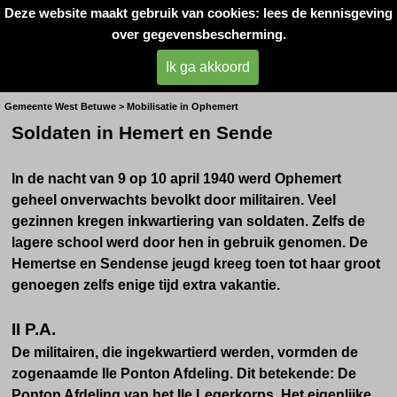
Deze website maakt gebruik van cookies: lees de kennisgeving
Oorlogsslachtoffers 
over gegevensbescherming.
West- Betuwe
Ik ga akkoord
Pontonniers
Gemeente West Betuwe > Mobilisatie in Ophemert
Soldaten in Hemert en Sende
In de nacht van 9 op 10 april 1940 werd Ophemert
geheel onverwachts bevolkt door militairen. Veel
gezinnen kregen inkwartiering van soldaten. Zelfs de
lagere school werd door hen in gebruik genomen. De
Hemertse en Sendense jeugd kreeg toen tot haar groot
genoegen zelfs enige tijd extra vakantie.
II P.A.
De militairen, die ingekwartierd werden, vormden de
zogenaamde Ile Ponton Afdeling. Dit betekende: De
Ponton Afdeling van het Ile Legerkorps. Het eigenlijke