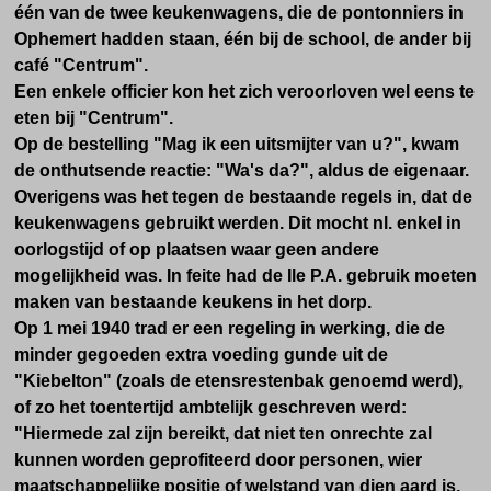
één van de twee keukenwagens, die de pontonniers in
Ophemert hadden staan, één bij de school, de ander bij
café "Centrum".
Een enkele officier kon het zich veroorloven wel eens te
eten bij "Centrum".
Op de bestelling "Mag ik een uitsmijter van u?", kwam
de onthutsende reactie: "Wa's da?", aldus de eigenaar.
Overigens was het tegen de bestaande regels in, dat de
keukenwagens gebruikt werden. Dit mocht nl. enkel in
oorlogstijd of op plaatsen waar geen andere
mogelijkheid was. In feite had de Ile P.A. gebruik moeten
maken van bestaande keukens in het dorp.
Op 1 mei 1940 trad er een regeling in werking, die de
minder gegoeden extra voeding gunde uit de
"Kiebelton" (zoals de etensrestenbak genoemd werd),
of zo het toentertijd ambtelijk geschreven werd:
"Hiermede zal zijn bereikt, dat niet ten onrechte zal
kunnen worden geprofiteerd door personen, wier
maatschappelijke positie of welstand van dien aard is,