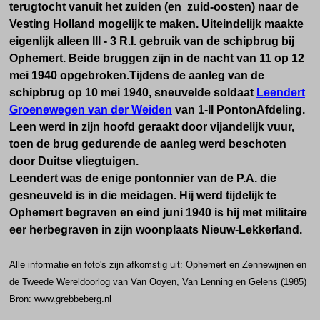
terugtocht vanuit het zuiden (en zuid-oosten) naar de
Vesting Holland mogelijk te maken. Uiteindelijk maakte
eigenlijk alleen III - 3 R.I. gebruik van de schipbrug bij
Ophemert. Beide bruggen zijn in de nacht van 11 op 12
mei 1940 opgebroken.
Tijdens de aanleg van de
schipbrug op 10 mei 1940, sneuvelde soldaat
Leendert
Groenewegen van der Weiden
van 1-II PontonAfdeling.
Leen werd in zijn hoofd geraakt door vijandelijk vuur,
toen de brug gedurende de aanleg werd beschoten
door Duitse vliegtuigen.
Leendert was de enige pontonnier van de P.A. die
gesneuveld is in die meidagen. Hij werd tijdelijk te
Ophemert begraven en eind juni 1940 is hij met militaire
eer herbegraven in zijn woonplaats Nieuw-Lekkerland.
Alle informatie en foto's zijn afkomstig uit:
Ophemert en Zennewijnen en
de Tweede Wereldoorlog van Van Ooyen, Van Lenning en Gelens (1985)
Bron: www.grebbeberg.nl