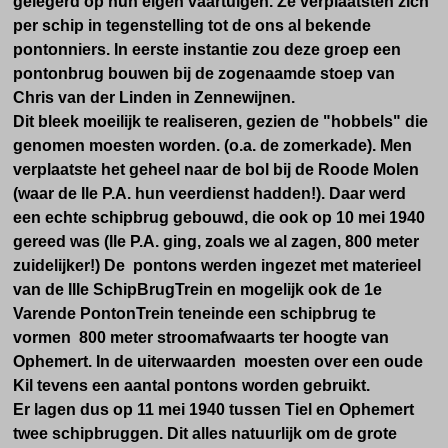
gelegerd op hun eigen vaartuigen. Ze verplaatsten zich
per schip in tegenstelling tot de ons al bekende
pontonniers. In eerste instantie zou deze groep een
pontonbrug bouwen bij de zogenaamde stoep van
Chris van der Linden in Zennewijnen.
Dit bleek moeilijk te realiseren, gezien de "hobbels" die
genomen moesten worden. (o.a. de zomerkade). Men
verplaatste het geheel naar de bol bij de Roode Molen
(waar de Ile P.A. hun veerdienst hadden!). Daar werd
een echte schipbrug gebouwd, die ook op 10 mei 1940
gereed was (Ile P.A. ging, zoals we al zagen, 800 meter
zuidelijker!)
De pontons werden ingezet met materieel
van de IIIe SchipBrugTrein en mogelijk ook de 1e
Varende PontonTrein teneinde een schipbrug te
vormen 800 meter stroomafwaarts ter hoogte van
Ophemert. In de uiterwaarden moesten over een oude
Kil tevens een aantal pontons worden gebruikt.
Er lagen dus op 11 mei 1940 tussen Tiel en Ophemert
twee schipbruggen. Dit alles natuurlijk om de grote