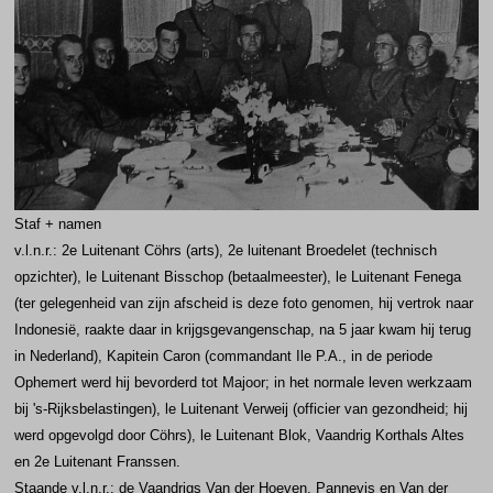
Staf + namen
v.l.n.r.: 2e Luitenant Cöhrs (arts), 2e luitenant Broedelet (technisch
opzichter), le Luitenant Bisschop (betaalmeester), le Luitenant Fenega
(ter gelegenheid van zijn afscheid is deze foto genomen, hij vertrok naar
Indonesië, raakte daar in krijgsgevangenschap, na 5 jaar kwam hij terug
in Nederland), Kapitein Caron (commandant Ile P.A., in de periode
Ophemert werd hij bevorderd tot Majoor; in het normale leven werkzaam
bij 's-Rijksbelastingen), le Luitenant Verweij (officier van gezondheid; hij
werd opgevolgd door Cöhrs), le Luitenant Blok, Vaandrig Korthals Altes
en 2e Luitenant Franssen.
Staande v.l.n.r.: de Vaandrigs Van der Hoeven, Pannevis en Van der