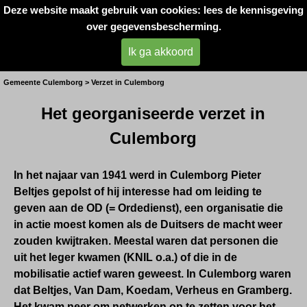
Deze website maakt gebruik van cookies: lees de kennisgeving
Oorlogsslachtoffers 
over gegevensbescherming.
West- Betuwe
Ik ga akkoord
Verzet rond Culemborg
Gemeente Culemborg > Verzet in Culemborg
Het georganiseerde verzet in
Culemborg
In het najaar van 1941 werd in Culemborg Pieter
Beltjes gepolst of hij interesse had om leiding te
geven aan de OD (= Ordedienst), een organisatie die
in actie moest komen als de Duitsers de macht weer
zouden kwijtraken. Meestal waren dat personen die
uit het leger kwamen (KNIL o.a.) of die in de
mobilisatie actief waren geweest. In Culemborg waren
dat Beltjes, Van Dam, Koedam, Verheus en Gramberg.
Het kwam neer om netwerken op te zetten voor het