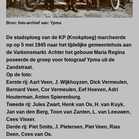
Bron: foto-archief van: Ypma
De stadsploeg van de KP (Knokploeg)
marcheerde
op op 5 mei 1945 naar het tijdelijke gemeentehuis aan
de Varkensmarkt. Achter
het gebouw Maria Regina
poseerde de groep voor fotograaf Ypma uit de
Zandstraat.
Op de foto:
Eerste rij: Aart Veen, J. Wijkhuyzen, Dick Vermeulen,
Bernard Veen,
Cor Vermeulen, Eef Hoeven, Adri
Houterman, Anton Spierenburg.
Tweede rij: Jules Zwart, Henk van Os, H. van Kuyk,
Jan van den Berg, Toon van
Zanten, L. van Leeuwen,
Cees Visser.
Derde rij: Piet Smits, J. Pietersen, Piet Veen,
Rias
Deen, Cees van Os.