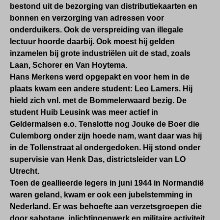
bestond uit de
bezorging van distributiekaarten en
bonnen en
verzorging van adressen voor
onderduikers. Ook de verspreiding van illegale
lectuur hoorde daarbij. Ook moest hij gelden
inzamelen bij grote industriëlen uit de stad, zoals
Laan, Schorer en Van Hoytema.
Hans Merkens werd opgepakt en voor hem in de
plaats kwam een andere student: Leo Lamers. Hij
hield zich vnl. met de Bommelerwaard bezig. De
student Huib Leusink was meer actief in
Geldermalsen e.o. Tenslotte nog Jouke de Boer die
Culemborg onder zijn hoede nam, want daar was hij
in de Tollenstraat al ondergedoken. Hij stond onder
supervisie van Henk Das, districtsleider van LO
Utrecht.
Toen de geallieerde legers in juni 1944 in Normandië
waren geland, kwam er ook een jubelstemming in
Nederland. Er was behoefte aan verzetsgroepen die
door sabotage, inlichtingenwerk en militaire activiteit