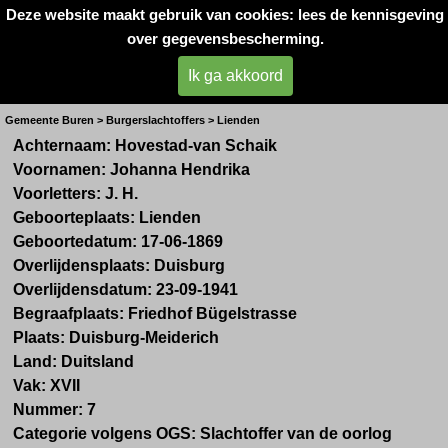
Deze website maakt gebruik van cookies: lees de kennisgeving
Oorlogsslachtoffers 
over gegevensbescherming.
West- Betuwe
Ik ga akkoord
Mevr. J.H. Hovestad-van Schaik
Gemeente Buren > Burgerslachtoffers > Lienden
Achternaam: Hovestad-van Schaik
Voornamen: Johanna Hendrika
Voorletters: J. H.
Geboorteplaats: Lienden
Geboortedatum: 17-06-1869
Overlijdensplaats: Duisburg
Overlijdensdatum: 23-09-1941
Begraafplaats: Friedhof Bügelstrasse
Plaats: Duisburg-Meiderich
Land: Duitsland
Vak: XVII
Nummer: 7
Categorie volgens OGS: Slachtoffer van de oorlog