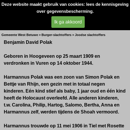
Deze website maakt gebruik van cookies: lees de kennisgeving
Oorlogsslachtoffers 
over gegevensbescherming.
West- Betuwe
Ik ga akkoord
Joods slachtoffer uit Vuren
Gemeente West Betuwe > Burger-slachtoffers > Joodse slachtoffers
Benjamin David Polak
Geboren in Hoogeveen op
25 maart 1909
en
verdronken in Vuren op
14 oktober 1944.
Harmannus Polak was een zoon van Simon Polak en
Bettje van Rhijn, een gezin met in totaal negen
kinderen. Eén kind stief als baby, 1 jaar oud en één kind
heeft de Holocaust overleefd. Alle anderen kinderen,
t.w. Carolina, Philip, Hartog, Salomo, Bertha, Anna en
Harmannus zelf, werden tijdens de Shoah vermoord.
Harmannus trouwde op 11 mei 1906 in Tiel met Rosette