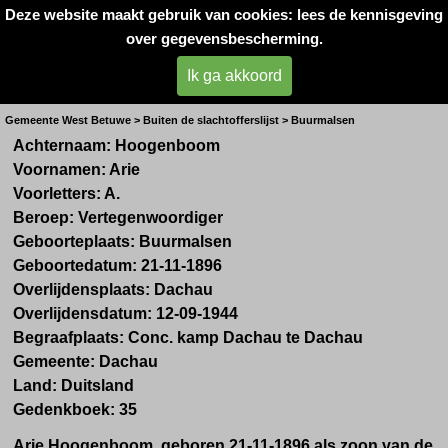
Deze website maakt gebruik van cookies: lees de kennisgeving
Oorlogsslachtoffers 
over gegevensbescherming.
West- Betuwe
Ik ga akkoord
Dhr. A. Hoogenboom uit Buurmalsen
Gemeente West Betuwe > Buiten de slachtofferslijst > Buurmalsen
Achternaam: Hoogenboom
Voornamen: Arie
Voorletters: A.
Beroep: Vertegenwoordiger
Geboorteplaats: Buurmalsen
Geboortedatum: 21-11-1896
Overlijdensplaats: Dachau
Overlijdensdatum: 12-09-1944
Begraafplaats: Conc. kamp Dachau te Dachau
Gemeente: Dachau
Land: Duitsland
Gedenkboek: 35
Arie Hoogenboom, geboren 21-11-1896 als zoon van de