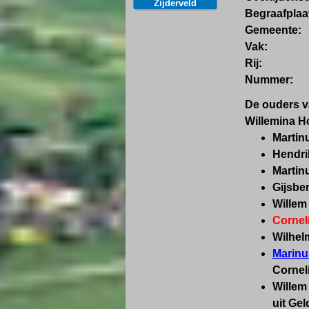
Zijderveld
Begraafplaa
Gemeente:
Vak:
Rij:
Nummer:
De ouders v
Willemina Ho
Martin
Hendri
Martin
Gijsber
Willem
Cornel
Wilhel
Marinu
Cornel
Willem 
uit Ge