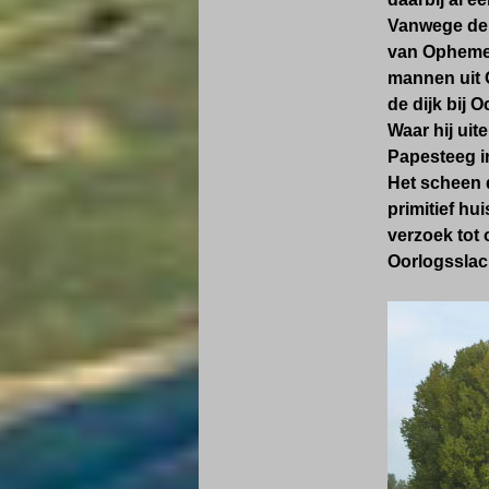
Vanwege de 
van Ophemer
mannen uit 
de dijk
bij O
Waar hij uit
Papesteeg in
Het scheen 
primitief hu
verzoek tot
Oorlogsslac