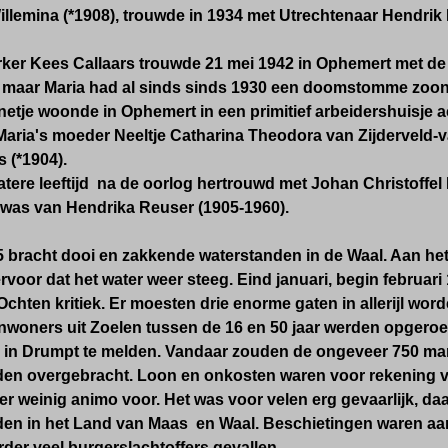
illemina (*1908), trouwde in 1934 met Utrechtenaar Hendrik 
rker
Kees Callaars trouwde 21 mei 1942 in Ophemert met 
 maar Maria had al sinds sinds 1
930 een doomstomme zoon 
netje
woonde in Ophemert in een primitief arbeidershuisje a
aria's moeder Neeltje Catharina Theodora van Zijderveld-v
s (*1904).
latere leeftijd na de oorlog hertrouwd met Johan Christoffel
was van Hendrika Reuser (1905-1960).
5 bracht dooi en zakkende waterstanden in de Waal. Aan he
rvoor dat het water weer steeg.
Eind januari, begin februari
 Ochten kritiek.
Er moesten drie enorme gaten in allerijl wor
inwoners uit Zoelen tussen de 16 en 50 jaar werden opgero
 in Drumpt te melden. Vandaar zouden de ongeveer 750 man
en overgebracht. Loon en onkosten waren voor rekening v
 er weinig animo voor. Het was voor velen erg gevaarlijk, daa
rden in het Land van Maas en Waal. Beschietingen waren aa
erder veel burgerslachtoffers gevallen.