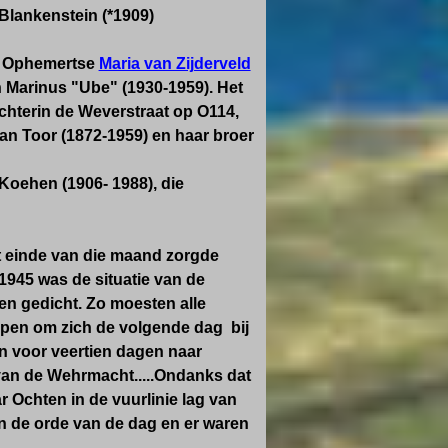
Blankenstein (*1909)
de Ophemertse
Maria van Zijderveld
Marinus "Ube" (1930-1959). Het
chterin de Weverstraat op O114,
an Toor (1872-1959) en haar broer
 Koehen (1906- 1988), die
t einde van die maand zorgde
 1945 was de situatie van de
den gedicht. Zo moesten alle
epen om zich de volgende dag bij
 voor veertien dagen naar
an de Wehrmacht.....Ondanks dat
r Ochten in de vuurlinie lag van
n de orde van de dag en er waren