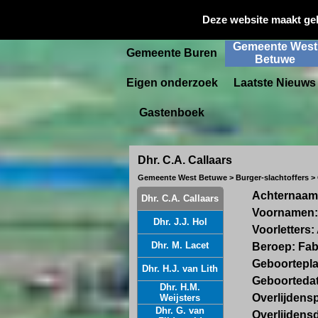
Gemeente
Deze website maakt ge
Startpagina
Culemborg
Gemeente West
Gemeente Buren
Betuwe
Eigen onderzoek
Laatste Nieuws
Gastenboek
Dhr. C.A. Callaars
Gemeente West Betuwe > Burger-slachtoffers >
Achternaam:
Dhr. C.A. Callaars
Voornamen: 
Dhr. J.J. Hol
Voorletters:
Dhr. M. Lacet
Beroep: Fab
Geboorteplaa
Dhr. H.J. van Lith
Geboortedat
Dhr. H.M.
Overlijdensp
Weijsters
Dhr. G. van
Overlijdens