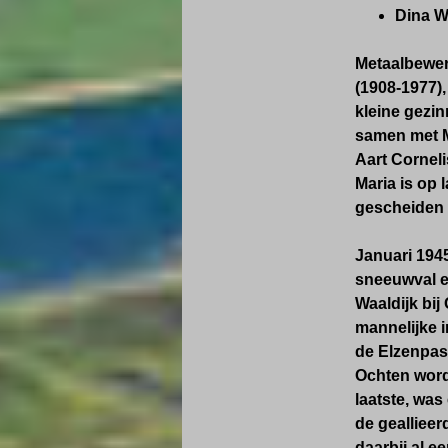
Dina W
Metaalbewe
(1908-1977),
kleine gezin
samen met M
Aart Corneli
Maria is op 
gescheiden 
Januari 194
sneeuwval e
Waaldijk bij
mannelijke 
de Elzenpas
Ochten word
laatste, was
de gealliee
daarbij al e