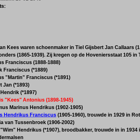
ts:
an Kees waren schoenmaker in Tiel Gijsbert Jan Callaars (
nders (1865-1939). Zij kregen op de Hoveniersstaat 105 in 
us Franciscus (1888-1888)
k Franciscus (*1889)
us "Martin" Franciscus (*1891)
t Jan (*1893)
 Hendrik (*1897)
is "Kees" Antonius (1898-1945)
mus Marinus Hendrikus (1902-1905)
s Hendrikus Franciscus
(1905-1960), trouwde in 1929 in Ro
ia van Tussenbroek (1906-2002)
"Wim" Hendrikus (*1907), broodbakker, trouwde in in 1934 in
ldermalsen