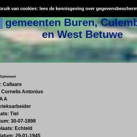
Oorlogsslachtoffers uit
bruik van cookies: lees de kennisgeving over gegevensbescherm
gemeenten Buren, Culemb
en West Betuwe
 Ophemert
 Callaars
Cornelis Antonius
 A A
rieksarbeider
ts: Tiel
um: 30-07-1898
laats: Echteld
datum: 29-01-1945