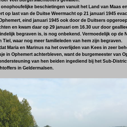
onophoufelijke beschietingen vanuit het Land van Maas en
t op last van de Duitse Weermacht op 21 januari 1945 eva
Ophemert,
eind
januari 1945
ook door de Duitsers
opgeroe
chten en
kwam daar op 29 januari
om 16.30 uur
door geallie
eindelijk begraven is, is nog onbekend. Vermoedelijk op de 
 Tiel, waar nog meer familieleden van hem zijn begraven.
dat Maria en Marinus na het overlijden van Kees in zeer be
isje in Ophemert achterbleven, want de burgemeester van Op
 ondersteuning van hen beiden ingediend bij het Sub-Distri
htoffers in Geldermalsen.