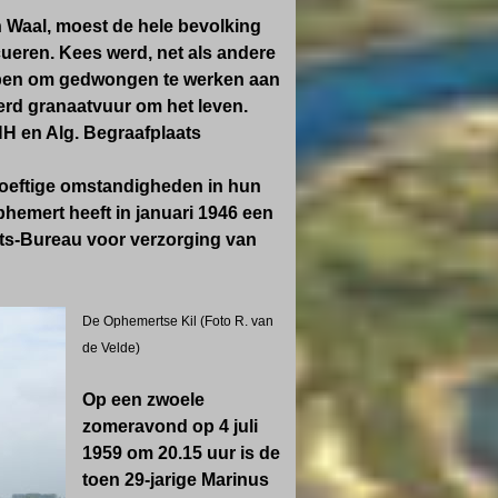
 Waal, moest de hele bevolking
cueren. Kees werd,
net als andere
pen om
gedwongen te werken
aan
erd granaatvuur om het leven.
NH en Alg. Begraafplaats
hoeftige omstandigheden in hun
hemert heeft in januari 1946 een
cts-Bureau voor verzorging van
De Ophemertse Kil (Foto R. van
de Velde)
Op een zwoele
zomeravond op 4 juli
1959 om 20.15 uur
is de
toen 29-jarige Marinus