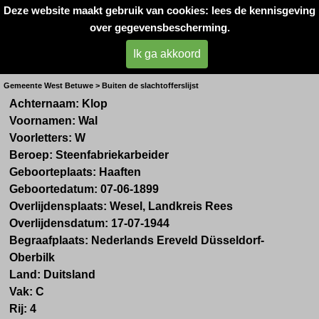
Deze website maakt gebruik van cookies: lees de kennisgeving
Oorlogsslachtoffers 
over gegevensbescherming.
West- Betuwe
Ik ga akkoord
Dhr. W. Klop uit Haaften
Gemeente West Betuwe > Buiten de slachtofferslijst
Achternaam: Klop
Voornamen: Wal
Voorletters: W
Beroep: Steenfabriekarbeider
Geboorteplaats: Haaften
Geboortedatum: 07-06-1899
Overlijdensplaats: Wesel,
Landkreis Rees
Overlijdensdatum: 17-07-1944
Begraafplaats: Nederlands Ereveld Düsseldorf-
Oberbilk
Land: Duitsland
Vak: C
Rij: 4