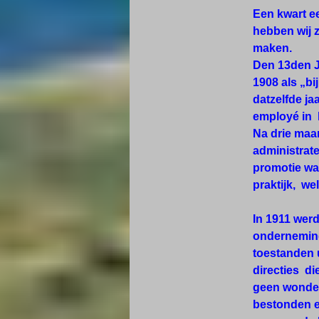
Een kwart e
hebben wij z
maken.
Den 13den Ju
1908 als „bi
datzelfde j
employé in 
Na drie maan
administrat
promotie wa
praktijk, we
In 1911 wer
onderneming
toestanden u
directies d
geen wonder,
bestonden e