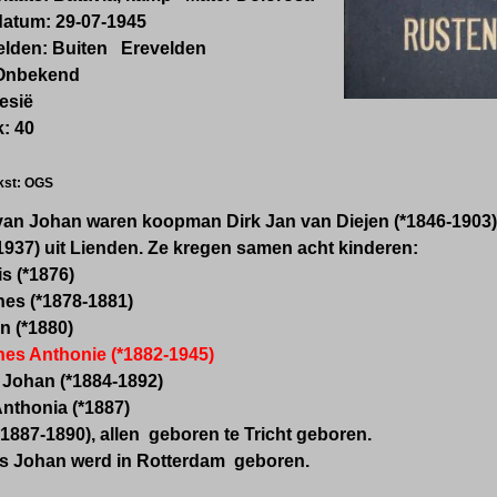
datum: 29-07-1945
elden: Buiten Erevelden
 Onbekend
esië
: 40
ekst: OGS
van Johan waren koopman
Dirk Jan van Diejen
(*1846-1903
1937)
uit Lienden
. Ze kregen samen acht kinderen:
s (*1876)
es (*1878-1881)
n (*1880)
es Anthonie (*
1882
-1945)
 Johan (*1884-1892)
Anthonia (*1887)
*1887-1890), allen geboren te Tricht geboren.
s Johan werd in Rotterdam geboren.