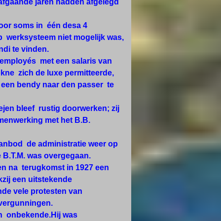
rafgaande jaren hadden afgelegd
door soms in één desa 4
 werksysteem niet mogelijk was,
di te vinden.
e employés met een salaris van
kokne zich de luxe permitteerde,
 een bendy naar den passer te
en bleef rustig doorwerken; zij
amenwerking met het B.B.
 aanbod de administratie weer op
 B.T.M. was overgegaan.
jen na terugkomst in 1927 een
zij een uitstekende
nde vele protesten van
vergunningen.
en onbekende.Hij was