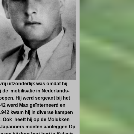
rij uitzonderlijk was omdat hij
j de mobilisatie in Nederlands-
oepen. Hij werd sergeant bij het
942 werd Max geïnterneerd en
1942 kwam hij in diverse kampen
t. Ook heeft hij op de Molukken
e Japanners moeten aanleggen
.
Op
am hij door beri-beri in Batavia