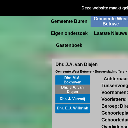
Gemeente
Deze website maakt ge
Startpagina
Culemborg
Gemeente West
Gemeente Buren
Betuwe
Eigen onderzoek
Laatste Nieuws
Gastenboek
Dhr. J.A. van Diejen
Gemeente West Betuwe > Burger-slachtoffers > 
Dhr. M.A.
Achternaam
Bokhoven
Tussenvoeg
Dhr. J.A. van
Diejen
Voornamen:
Dhr. J. Verweij
Voorletters: 
Beroep: Di
Dhr. E.J. Wilbrink
Geboortepla
Geboortedat
Overlijdens