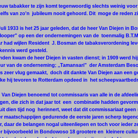
euw tabakker te zijn komt tegenwoordig slechts weinig voo
elfs van zo'n jubileum nooit gehoord. Dit moge de reden zi
li 1933 is het 25 jaar geleden, dat de heer Van Diejen in
jlooper" op een der ondernemingen van de toenmalig B.T.M. 
aar had wijlen Resident J. Bosman de tabaksverordening l
kennis werd gesteld.
den kwam de heer Diejen in vasten dienst; in 1909 werd hij
eur van de onderneming; ,,Tamansari" der Amsterdam Beso
s zeer vlug gemaakt, doch dit dankte Van Diejen aan een g
lke hij tevoren te Rotterdam opdeed in het scheepvaartbedri
d Van Diejen benoemd tot commissaris van alle in de afde
en, die zich in dat jaar tot een combinatie hadden gevorm
it dien tijd nog herinnert, weet dat dit commissariaat gee
ier maatschappijen gedurende de eerste jaren scherp tegen
 daar de belangen nogal uiteenliepen en toch voor ieder z
r bijvoorbeeld in Bondowoso 18 grootere en kleinere cult