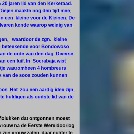
 20 jaren lid van den Kerkeraad.
 Diejen maakte nog den tijd mee,
n een kleine voor de Kleinen. De
elvaren kende waarop weinig van
ngen, waardoor de zgn. kleine
lub beteekende voor Bondowoso
aan de orde van den dag. Diverse
n een fuif. In Soerabaja wist
eltje waaromheen 4 hombreurs
 dak van de soos zouden kunnen
oos. Het zou een aardig idee zijn,
 te huldigen als oudste lid van de
e Molukken dat ontgonnen moest
 vrouw na de Eerste Wereldoorlog
zijn vrouw zaten daar echter te