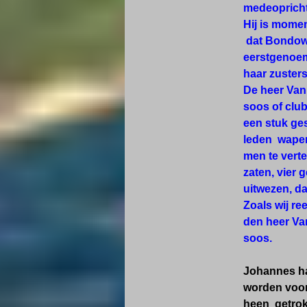
medeoprichte
Hij is momen
dat Bondowo
eerstgenoem
haar zuster
De heer Van 
soos of clu
een stuk ge
leden wapend
men te vert
zaten, vier 
uitwezen, d
Zoals wij re
den heer Van
soos.
Johannes ha
worden voor
heen getrok