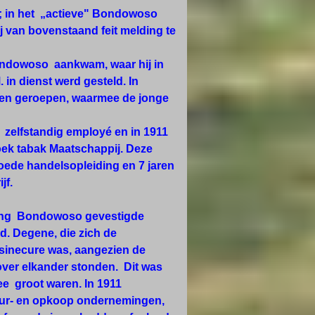
r; in het „actieve" Bondowoso
j van bovenstaand feit melding te
 Bondowoso aankwam, waar hij in
in dienst werd gesteld. In
even geroepen, waarmee de jonge
 zelfstandig employé en in 1911
ek tabak Maatschappij. Deze
oede handelsopleiding en 7 jaren
jf.
eling Bondowoso gevestigde
d. Degene, die zich de
n sinecure was, aangezien de
over elkander stonden. Dit was
ee groot waren. In 1911
uur- en opkoop ondernemingen,