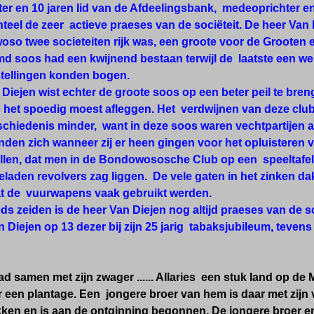
r en 10 jaren Iid van de Afdeelingsbank, medeoprichter en
teel de zeer actieve praeses van de sociëteit. De heer Van
so twee societeiten rijk was, een groote voor de Grooten e
d soos had een kwijnend bestaan terwijl de laatste een w
stellingen konden bogen.
Diejen wist echter de groote soos op een beter peil te bre
b het spoedig moest afleggen. Het verdwijnen van deze c
schiedenis minder, want in deze soos waren vechtpartijen 
en zich wanneer zij er heen gingen voor het opluisteren va
ellen, dat men in de Bondowososche Club op een speeltaf
geladen revolvers zag liggen. De vele gaten in het zinken
at de vuurwapens vaak gebruikt werden.
eds zeiden is de heer Van Diejen nog altijd praeses van de s
 Diejen op 13 dezer bij zijn 25 jarig tabaksjubileum, tevens
d samen met zijn zwager ...... Allaries een stuk land op d
 een plantage. Een jongere broer van hem is daar met zijn
ken en is aan de ontginning begonnen. De jongere broer en 