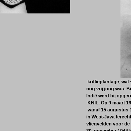
koffieplantage, wat v
nog vrij jong was.
Bi
Indië werd hij opger
KNIL. Op 9 maart 1
vanaf 15 augustus 
in West-Java terech
vliegvelden voor d
30 november 1944 kw