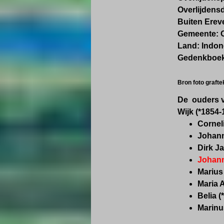
Overlijdens
Buiten Erev
Gemeente:
Land: Indon
Gedenkboek
Bron foto graft
De ouders 
Wijk
(*1854-
Corneli
Johann
Dirk Ja
Johann
Marius
Maria 
Belia (
Marinu