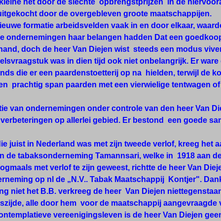
kleine het door de slechte opbrengstprijzen in de hiervoo
itgekocht door de overgebleven groote maatschappijen.
ieuwe formatie arbeidsvelden vaak in en door elkaar, waar
de ondernemingen haar belangen hadden Dat een goedkoop
 hand, doch de heer Van Diejen wist steeds een modus viven
lsvraagstuk was in dien tijd ook niet onbelangrijk. Er war
aands die er een paardenstoetterij op na hielden, terwijl de 
en prachtig span paarden met een vierwielige tentwagen of
ie van ondernemingen onder controle van den heer Van Diej
 verbeteringen op allerlei gebied. Er bestond een goede s
ie juist in Nederland was met zijn tweede verlof, kreeg het
n de tabaksonderneming Tamannsari, welke in 1918 aan de
ogmaals met verlof te zijn geweest, richtte de heer Van Die
rneming op nl de „N.V.. Tabak Maatschappij Kontjer". Dank
g niet het B.B. verkreeg de heer Van Diejen niettegenstaa
zijde, alle door hem voor de maatschappij aangevraagde 
contemplatieve vereenigingsleven is de heer Van Diejen ge