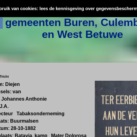
Oorlogsslachtoffers uit
bruik van cookies: lees de kennisgeving over gegevensbescherm
gemeenten Buren, Culemb
en West Betuwe
Tricht
: Diejen
sels: van
 Johannes Anthonie
J.A.
recteur Tabaksonderneming
ats: Buurmalsen
um: 28-10-1882
plaats: Batavia, kamp Mater Dolorosa