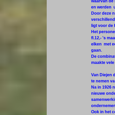
waarvan de 
en werden u
Door deze n
verschillen
ligt voor de
Het personee
fl.12,- 's m
elken met e
gaan.
De combinat
maakte vele
Van Diejen d
te nemen va
Na in 1926 n
nieuwe onde
samenwerkin
ondernemers
Ook in het 