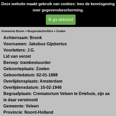
Deze website maakt gebruik van cookies: lees de kennisgeving
Oorlogsslachtoffers 
over gegevensbescherming.
West- Betuwe
Ik ga akkoord
Hr. J.G. Bronk
Gemeente Buren > Burgerslachtoffers > Zoelen
Achternaam: Bronk
Voornamen: Jakobus Gijsbertus
Voorletters: J.G.
Lid van verzet
Beroep: trambestuurder
Geboorteplaats: Zoelen
Geboortedatum: 02-01-1888
Overlijdensplaats: Amsterdam
Overlijdensdatum: 10-02-1946
Begraafplaats: Crematorium Velsen te Driehuis, zijn as
is daar verstrooid
Gemeente: Velsen
Provincie: Noord-Holland