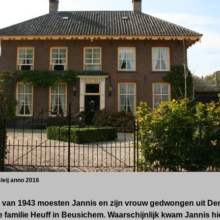
leij anno 2016
ar van 1943 moesten Jannis en zijn vrouw gedwongen uit 
de familie Heuff in Beusichem. Waarschijnlijk kwam Jannis hi