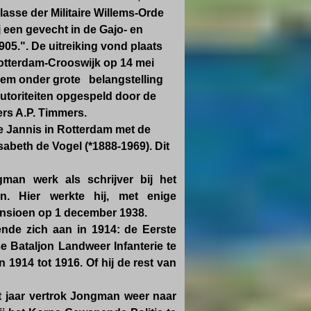
lasse der Militaire Willems-Orde
j een gevecht in de Gajo- en
05.". De uitreiking vond plaats
Rotterdam-Crooswijk op 14 mei
hem onder grote belangstelling
 autoriteiten opgespeld door de
ers A.P. Timmers.
 Jannis in Rotterdam met de
sabeth de Vogel (*1888-1969). Dit
man werk als schrijver bij het
n. Hier werkte hij, met enige
ensioen op 1 december 1938.
ende zich aan in 1914: de Eerste
e Bataljon Landweer Infanterie te
 1914 tot 1916. Of hij de rest van
t jaar vertrok Jongman weer naar