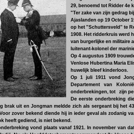
29, benoemd tot Ridder 4e k
"Ter zake van zijn gedrag bi
Ajaslanden op 19 October 19
op het "Schuttersveld" te 
1908. Het ridderkruis werd 
van burgerlijke en militaire
luitenant-kolonel der marini
Op 4 augustus 1909 trouwde
Venlose Hubertina Maria Eli
huwelijk bleef kinderloos.
Op 1 juli 1911 vond Jong
Departement van Kolonië
onderbrekingen, tot zijn p
De eerste onderbreking di
g brak uit en Jongman meldde zich als sergeant bij het 43
oor zover bekend diende hij in ieder geval als zodanig van
k heeft gediend, is niet bekend.
nderbreking vond plaats vanaf 1921. In november van da