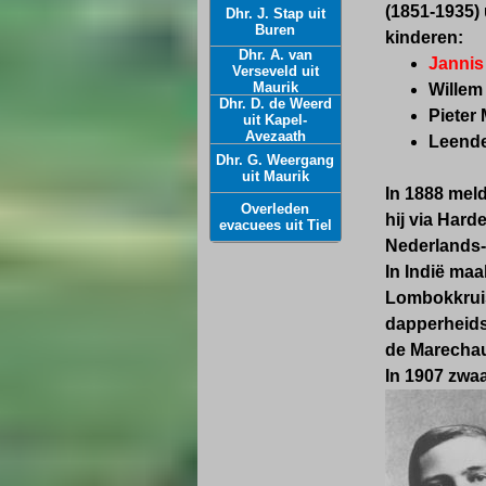
(1851-1935) 
Dhr. J. Stap uit
Buren
kinderen:
Dhr. A. van
Jannis
Verseveld uit
Maurik
Willem
Dhr. D. de Weerd
Pieter 
uit Kapel-
Avezaath
Leende
Dhr. G. Weergang
uit Maurik
In 1888 meld
Overleden
hij via Harde
evacuees uit Tiel
Nederlands-
In Indië ma
Lombokkruis 
dapperheidso
de Marecha
In 1907 zwaa