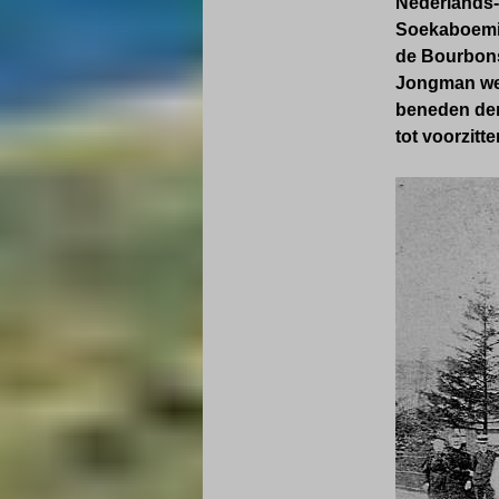
Nederlands-
Soekaboemi 
de Bourbonst
Jongman wer
beneden den 
tot voorzitter