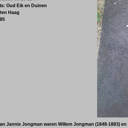
ats: Oud Eik en Duinen
: Den Haag
 5295
an Jannis Jongman waren Willem Jongman (1848-1883) en