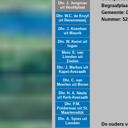
Dhr. J. Jongman
Begraafpla
uit Hoofdplaat
Gemeente
Dhr. W.C. de Kruyf
Nummer:
uit Ravenswaaij
Dhr. J. Koenhen
uit Maurik
Dhr. W. Kwint uit
Ingen
Mevr. E. van
Lienden uit
Zoelen
Dhr. J. Markus uit
Kapel-Avezaath
Dhr. C. van
Meerten uit Buren
Dhr. H. A. Nauta
uit Kerk-Avezaath
Dhr. P.M.
Polderman uit St.
Maartensdijk
Dhr. A. Spies uit
Lienden
De ouders v