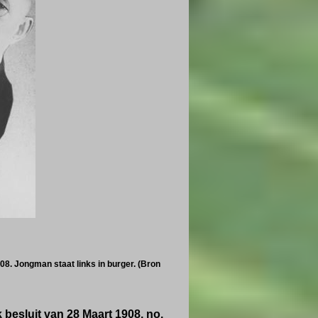
08. Jongman staat links in burger.
(Bron
 besluit van 28 Maart 1908, no.