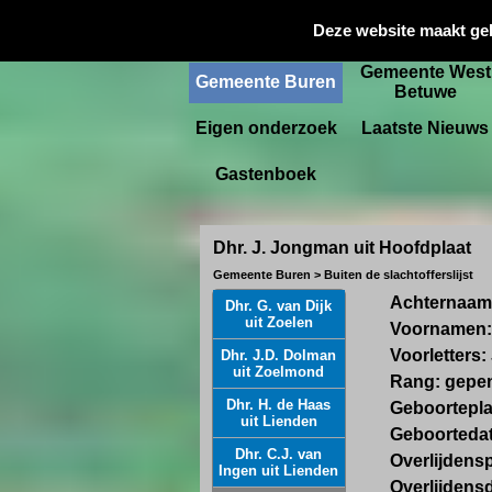
Gemeente
Deze website maakt ge
Startpagina
Culemborg
Gemeente West
Gemeente Buren
Betuwe
Eigen onderzoek
Laatste Nieuws
Gastenboek
Dhr. J. Jongman uit Hoofdplaat
Gemeente Buren > Buiten de slachtofferslijst
Achternaa
Dhr. G. van Dijk
uit Zoelen
Voornamen:
Voorletters:
Dhr. J.D. Dolman
uit Zoelmond
Rang: gepen
Dhr. H. de Haas
Geboortepla
uit Lienden
Geboortedat
Dhr. C.J. van
Overlijdens
Ingen uit Lienden
Overlijdens