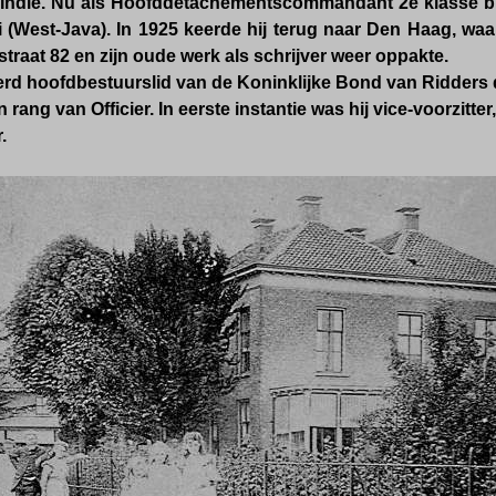
Indië. Nu als Hoofddetachementscommandant 2e klasse bi
(West-Java). In 1925 keerde hij terug naar Den Haag, waar 
raat 82 en zijn oude werk als schrijver weer oppakte.
d hoofdbestuurslid van de Koninklijke Bond van Ridders de
rang van Officier. In eerste instantie was hij vice-voorzitte
.