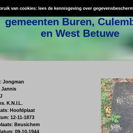
Oorlogsslachtoffers uit
bruik van cookies: lees de kennisgeving over gegevensbescherm
gemeenten Buren, Culemb
en West Betuwe
m: Jongman
 Jannis
 J
s. K.N.I.L.
ats: Hoofdplaat
um: 12-11-1873
plaats: Beusichem
datum: 09-10-1944