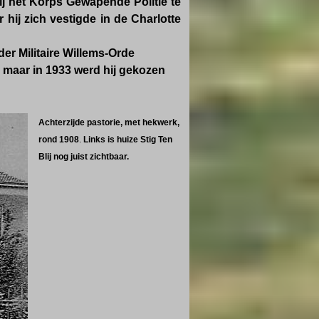
j het Korps Gewapende Politie te
hij zich vestigde in de Charlotte
r Militaire Willems-Orde
r, maar in 1933 werd hij gekozen
Achterzijde
pastorie, met hekwerk,
rond 1908
.
Links is huize Stig Ten
Blij nog juist zichtbaar.