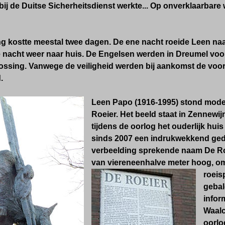
bij de Duitse Sicherheitsdienst werkte... Op onverklaarbare 
ng kostte meestal twee dagen. De ene nacht roeide Leen na
 nacht weer naar huis. De Engelsen werden in Dreumel voo
ossing. Vanwege de veiligheid werden bij aankomst de vo
.
Leen Papo (1916-1995) stond mode
Roeier. Het beeld staat in Zennewij
tijdens de oorlog het ouderlijk hui
sinds 2007 een indrukwekkend ged
verbeelding sprekende naam De R
van viereneenhalve meter hoog, om
roeis
gebal
infor
Waalc
oorlo