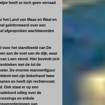
wijze heeft ze toch geen verraad
ar het Land van Maas en Waal en
raf geïnformeerd over een
oraf afgesproken wachtwoorden
l voor het standbeeld van De
nen aan de voet van de dijk, waar
s van Leen stond. Hier bevindt zich
enkteken met de tot de
oeier. De enorme mannenfiguur
klemt met zijn linkerhand twee
panen en heeft zijn rechtervuist
d. Ook staat er op een
matiebord uitleg over de
rossings en enkele
gsverordeningen van