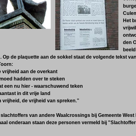
burg
Cule
Het b
vrijw
ontwo
den O
beeld
. Op de plaquette aan de sokkel staat de volgende tekst va
Toorn:
 vrijheid aan de overkant
 moed hadden over te steken
at een nu hier - waarschuwend teken
antast in dit vrije land
 vrijheid, de vrijheid van spreken.”
e slachtoffers van andere Waalcrossings bij Gemeente West
maal onderaan staan deze personen vermeld bij "Slachtoffe