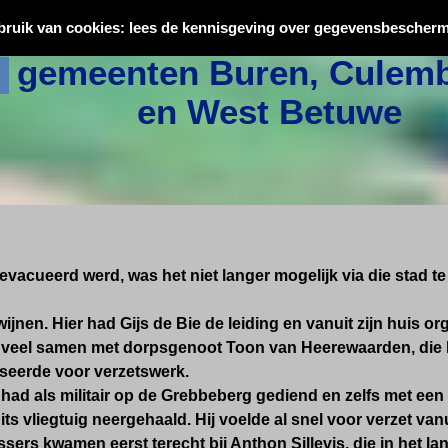
Oorlogsslachtoffers uit
bruik van cookies: lees de kennisgeving over gegevensbescherm
gemeenten Buren, Culemb
en West Betuwe
evacueerd werd, was het niet langer mogelijk via die stad 
jnen. Hier had Gijs de Bie de leiding en vanuit zijn huis or
 veel samen met dorpsgenoot Toon van Heerewaarden, die h
sseerde voor verzetswerk.
had als militair op de Grebbeberg gediend en zelfs met een 
ts vliegtuig neergehaald. Hij voelde al snel voor verzet vanui
sers kwamen eerst terecht bij Anthon Sillevis, die in het la