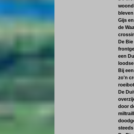
woonde.
bleven 
Gijs e
de Waa
crossin
De Bie
frontg
een Du
loodsen
Bij een
zo'n cr
roeibot
De Dui
overzi
door d
miltra
doodge
steeds