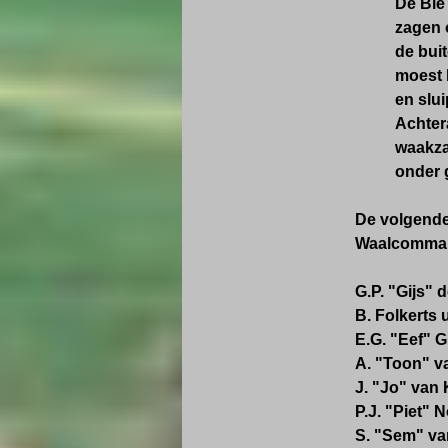
De Bie 
zagen 
de buit
moest b
en slu
Achter
waakza
onder 
De volgende
Waalcomma
G.P. "Gijs" 
B. Folkerts
E.G. "Eef" Gr
A. "Toon" v
J. "Jo" van
P.J. "Piet" 
S. "Sem" van