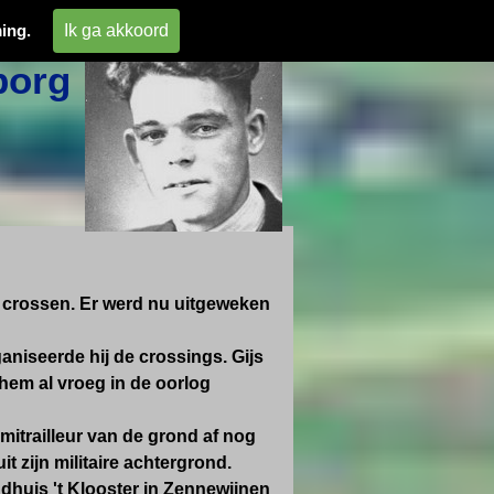
 
Ik ga akkoord
ing.
org 
te crossen. Er werd nu uitgeweken
ganiseerde hij de crossings. Gijs
em al vroeg in de oorlog
mitrailleur van de grond af nog
t zijn militaire achtergrond.
ndhuis 't Klooster in Zennewijnen