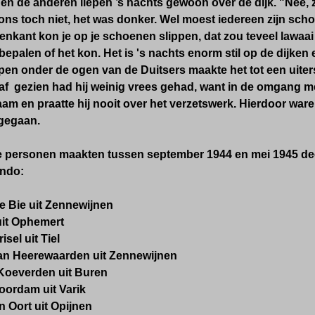
en de anderen liepen ’s nachts gewoon over de dijk. "Nee, ze
ons toch niet, het was donker. Wel moest iedereen zijn sch
enkant kon je op je schoenen slippen, dat zou teveel lawaai 
epalen of het kon. Het is 's nachts enorm stil op de dijken 
ipen onder de ogen van de Duitsers maakte het tot een uiter
af gezien had hij weinig vrees gehad, want in de omgang me
am en praatte hij nooit over het verzetswerk. Hierdoor war
gegaan.
 personen maakten tussen september 1944 en mei 1945 deel 
ndo:
de Bie uit Zennewijnen
uit Ophemert
isel uit Tiel
an Heerewaarden uit Zennewijnen
 Koeverden uit Buren
Noordam uit Varik
 Oort uit Opijnen