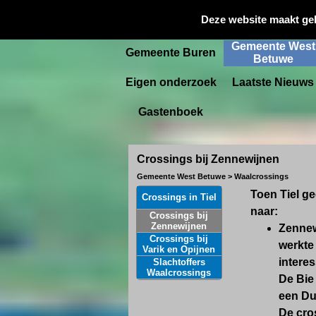
Gemeente
Deze website maakt ge
Startpagina
Culemborg
Gemeente West
Gemeente Buren
Betuwe
Eigen onderzoek
Laatste Nieuws
Gastenboek
Crossings bij Zennewijnen
Gemeente West Betuwe > Waalcrossings
Toen Tiel ge
Crossings in Tiel
naar:
Crossings bij
Zennewijnen
Zennewi
Crossings bij
werkte
Varik en Opijnen
intere
Slachtoffers
Waalcrossings
De Bie 
een Dui
De cros