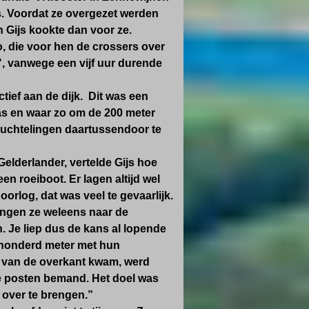
ts. Voordat ze overgezet werden
n Gijs kookte dan voor ze.
 die voor hen de crossers over
, vanwege een vijf uur durende
ief aan de dijk. Dit was een
as en waar zo om de 200 meter
vluchtelingen daartussendoor te
Gelderlander, vertelde Gijs hoe
een roeiboot. Er lagen altijd wel
oorlog, dat was veel te gevaarlijk.
ingen ze weleens naar de
. Je liep dus de kans al lopende
honderd meter
met hun
ie van de overkant kwam, werd
ie posten bemand.
Het doel was
 over te brengen.
”