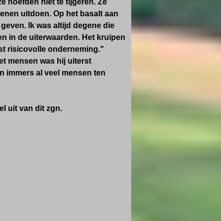
 hoefden niet te tijgeren. Ze
oenen uitdoen. Op het basalt aan
geven. Ik was altijd degene die
en in de uiterwaarden. H
et kruipen
st risicovolle onderneming."
t mensen was hij uiterst
en immers al veel mensen ten
uit van dit zgn.