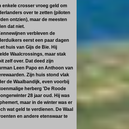
 enkele crosser vroeg geld om
erlanders over te zetten (piloten
den ontzien), maar de meesten
en dat niet.
Zennewijnen verbleven de
erduikers eerst een paar dagen
het huis van Gijs de Bie. Hij
elde Waalcrossings, maar stak
it zelf over. Dat deed zijn
rman Leen Papo en Anthoon van
rewaarden. Zijn huis stond vlak
er de Waalbandijk, even voorbij
toenmalige herberg 'De Roode
Hongerwinter 28 jaar oud. Hij was
phemert, maar in de winter was er
och wat geld te verdienen. De Waal
groenten en andere etenswaar te