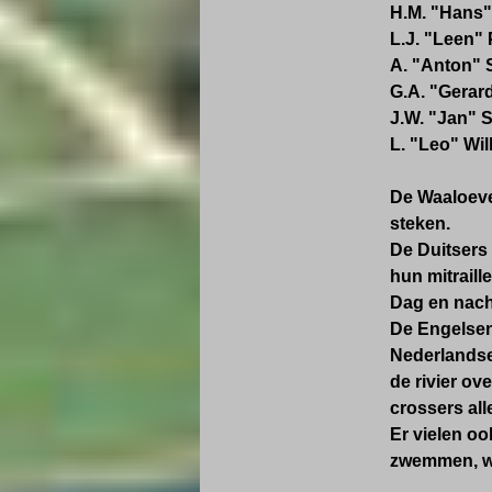
H.M. "Hans"
L.J. "Leen"
A. "Anton" S
G.A. "Gerard
J.W. "Jan" S
L. "Leo" Wi
De Waaloeve
steken.
De Duitsers
hun mitrail
Dag en nach
De Engelsen
Nederlandse 
de rivier ov
crossers al
Er vielen o
zwemmen, we