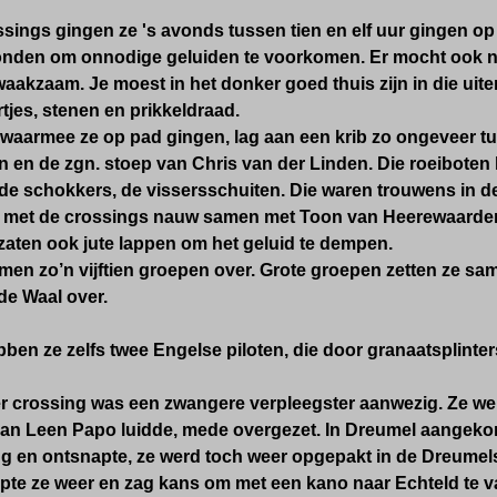
ssings gingen ze 's avonds tussen tien en elf uur gingen o
nden om onnodige geluiden te voorkomen. Er mocht ook ni
aakzaam. Je moest in het donker goed thuis zijn in die uit
rtjes, stenen en prikkeldraad.
 waarmee ze op pad gingen, lag aan een krib
zo ongeveer tu
 en de zgn. stoep van Chris van der Linden.
Die roeiboten 
de schokkers, de vissersschuiten. Die waren trouwens in de 
 met de crossings nauw samen met Toon van Heerewaarden
zaten ook jute lappen om het geluid te dempen.
men zo’n vijftien groepen over. Grote groepen zetten ze s
de Waal over.
en ze zelfs twee Engelse piloten, die door granaatsplinters
er crossing was een zwangere verpleegster aanwezig. Ze we
n Leen Papo luidde, mede overgezet. In Dreumel aangek
ng en ontsnapte, ze werd toch weer opgepakt in de Dreumel
pte ze weer en zag kans om met een kano naar Echteld te v