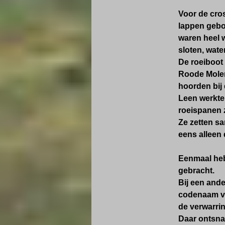
Voor de cro
lappen gebo
waren heel w
sloten, wate
De roeiboot
Roode Molen
hoorden bij 
Leen werkte
roeispanen 
Ze zetten sa
eens alleen 
Eenmaal hebb
gebracht.
Bij een and
codenaam va
de verwarri
Daar ontsna