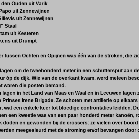
 den Ouden uit Varik
 Papo uit Zennewijnen
illevis uit Zennewijnen
" Staal
tam uit Kesteren
lkens uit Drumpt
r tussen Ochten en Opijnen was één van de stroken, die zi
 lagen om de tweehonderd meter
in een schuttersput
aan de
leur óp de dijk. Wie van de overkant kwam, werd meteen bes
t waren die posten bemand.
 lagen in het Land van Maas en Waal en in Leeuwen lagen z
Prinses Irene Brigade. Ze schoten met artillerie op elkaars 
er, wat een enkele keer tot bloedige confrontaties leidden. D
leen een kwestie was van een paar honderd meter kanoën, 
ok doden en gewonden bij de crossers: ze vielen over boord
rden meegesleurd met de stroming en/of bevangen door 