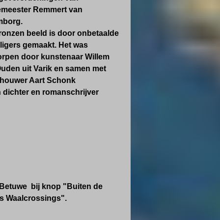
emeester Remmert van
mborg.
ronzen beeld is door onbetaalde
illigers gemaakt. Het was
rpen door kunstenaar Willem
uden uit Varik en samen met
houwer Aart Schonk
n dichter en romanschrijver
 Betuwe bij knop "Buiten de
rs Waalcrossings".