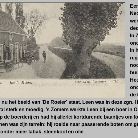
Een
Ned
wer
ded
In 
ond
in 
reg
noo
buu
Hee
ond
de 
 nu het beeld van 'De Roeier' staat. Leen was in deze zgn. 
al sterk en moedig. ’s Zomers werkte Leen bij een boer in O
 de boerderij en had hij allerlei kortdurende baantjes om t
nen was zijn terrein: hij roeide naar passerende boten om 
 onder meer tabak, steenkool en olie.