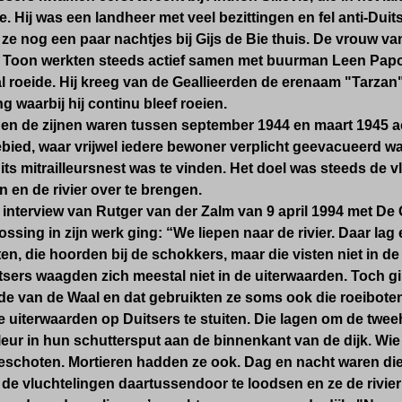
 Hij was een landheer met veel bezittingen en fel anti-Dui
ze nog een paar nachtjes bij Gijs de Bie thuis. De vrouw va
n Toon
werkten steeds actief samen met buurman Leen Papo,
l roeide. Hij kreeg van de Geallieerden de
erenaam "Tarzan"
g waarbij hij continu bleef roeien.
 en de zijnen waren tussen september 1944 en maart 1945 act
ebied, waar vrijwel iedere bewoner verplicht geevacueerd w
its mitrailleursnest was te vinden. Het doel was steeds de 
 en de rivier over te brengen.
 interview van Rutger van der Zalm van 9 april 1994 met De 
ossing in zijn werk ging:
“We liepen naar de rivier. Daar lag 
en, die hoorden bij de schokkers, maar die visten niet in de 
tsers waagden zich meestal niet in de uiterwaarden. Toch g
jde van de Waal en dat gebruikten ze soms ook die roeiboten
e uiterwaarden op Duitsers te stuiten.
Die lagen
om de twee
illeur in hun schuttersput aan de binnenkant van de dijk. W
schoten. Mortieren hadden ze ook. Dag en nacht waren d
 de vluchtelingen daartussendoor te loodsen en ze de rivier