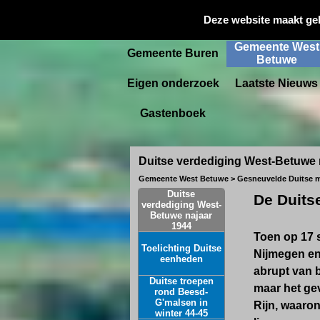
Gemeente
Deze website maakt ge
Startpagina
Culemborg
Gemeente West
Gemeente Buren
Betuwe
Eigen onderzoek
Laatste Nieuws
Gastenboek
Duitse verdediging West-Betuwe 
Gemeente West Betuwe > Gesneuvelde Duitse mi
Duitse
De Duits
verdediging West-
Betuwe najaar
1944
Toen op 17 
Toelichting Duitse
Nijmegen en
eenheden
abrupt van b
Duitse troepen
maar het gev
rond Beesd-
G'malsen in
Rijn, waaro
winter 44-45