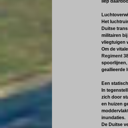
liep daardoo
Luchtoverwi
Het luchtru
Duitse trans
militairen b
vliegtuigen 
Om de vital
Regiment 3
spoorlijnen
geallieerde 
Een statisch
In tegenstel
zich door s
en huizen g
moddervlakte
inundaties.
De Duitse ve