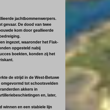
allieerde jachtbommenwerpers.
oot gevaar. De dood van twee
bebouwde kom door geallieerde
bedreiging.
len ingezet, waaronder het
Flak-
onden opgesteld nabij
ucces boekten, konden zij het
riskant.
rkte de strijd in de West-Betuwe
en omgevormd tot schootsvelden
eranderden akkers in
illeriebeschietingen en, later,
d winnen en een stabiele lijn