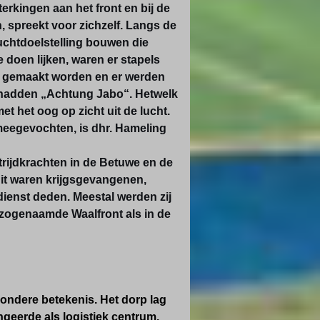
rkingen aan het front en bij de
 spreekt voor zichzelf. Langs de
uchtdoelstelling bouwen die
 doen lijken, waren er stapels
 gemaakt worden en er werden
t hadden „Achtung Jabo“. Hetwelk
t het oog op zicht uit de lucht.
meegevochten, is dhr. Hameling
trijdkrachten in de Betuwe en de
Dit waren krijgsgevangenen,
ienst deden. Meestal werden zij
 zogenaamde Waalfront als in de
ndere betekenis. Het dorp lag
ngeerde als logistiek centrum.