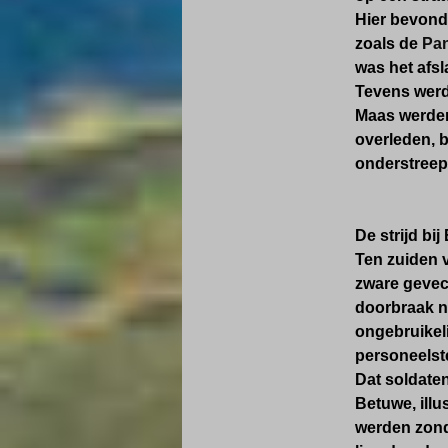
Hier bevonde
zoals de
Pan
was het afsl
Tevens werd
Maas werden
overleden, b
onderstreept
De strijd bi
Ten zuiden 
zware gevec
doorbraak na
ongebruikeli
personeelst
Dat soldate
Betuwe, illu
werden zonde