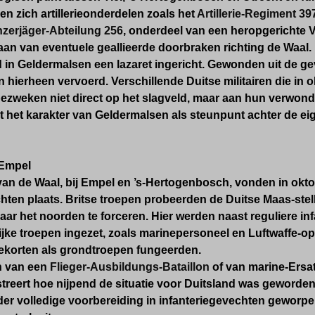
n zich artillerieonderdelen zoals het
Artillerie-Regiment 39
zerjäger-Abteilung 256
, onderdeel van een heropgerichte V
aan van eventuele geallieerde doorbraken richting de Waal.
 in Geldermalsen een lazaret ingericht. Gewonden uit de ge
 hierheen vervoerd. Verschillende Duitse militairen die in
ezweken niet direct op het slagveld, maar aan hun verwondi
 het karakter van Geldermalsen als steunpunt achter de eigen
j Empel
van de Waal, bij Empel en ’s-Hertogenbosch, vonden in ok
hten plaats. Britse troepen probeerden de Duitse Maas-stel
ar het noorden te forceren. Hier werden naast reguliere in
jke troepen ingezet, zoals marinepersoneel en Luftwaffe-o
ekorten als grondtroepen fungeerden.
n van een
Flieger-Ausbildungs-Bataillon
of van marine-Ersa
streert hoe nijpend de situatie voor Duitsland was geworden.
r volledige voorbereiding in infanteriegevechten geworpen