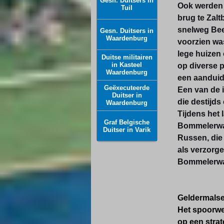
Gesn. Duitsers in
Ook werden 
Tuil
brug te Zal
snelweg Bee
Gesn. Duitsers in
Waardenburg
voorzien was
lege huizen
Duitse militairen
in Kasteel
op diverse 
Waardenburg
een aanduidi
Geëxecuteerde
Een van de 
Duitser in
die destijd
Waardenburg
Tijdens het 
Graf Belgische
Bommelerwaar
Duitser in Varik
Russen, die
als verzorg
Bommelerwa
Geldermalsen
Het spoorwe
op een strat