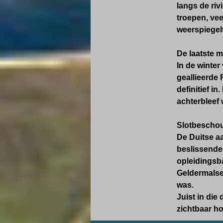
langs de ri
troepen, vee
weerspiegelt
De laatste 
In de winter
geallieerde 
definitief i
achterbleef
Slotbescho
De Duitse aa
beslissende
opleidingsba
Geldermalse
was.
Juist in die
zichtbaar ho