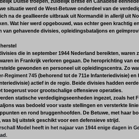
delijk Duitse troepen, zuidelijk Britse en Canadese eenhede
uwe situatie werd de West-Betuwe onderdeel van de verdedi
zich na de geallieerde uitbraak uit Normandië in allerijl uit 
ken. Wat hier werd opgebouwd, was echter geen krachtig e
 van gehavende divisies, opleidingsbataljons en geïmpro
 herstel
divisies die in september 1944 Nederland bereikten, waren
waren in Frankrijk verloren gegaan. De heroprichting van
erstelde gewonden en personeel uit opleidingscentra. Zo w
er-Regiment 745
(behorend tot de 711e Infanteriedivisie) en
nteriedivisie) actief in de regio. Beide divisies hadden eer
t toegerust voor grootschalige offensieve operaties.
erden statische verdedigingseenheden ingezet, zoals het
F
taljons was bedoeld voor vaste stellingen en versterkte linies
ppunten en rond bruggenhoofden. De Betuwe, met haar bo
was bij uitstek geschikt voor een defensieve strijd.
schall Model heeft in het najaar van 1944 enige dagen in 
ad.