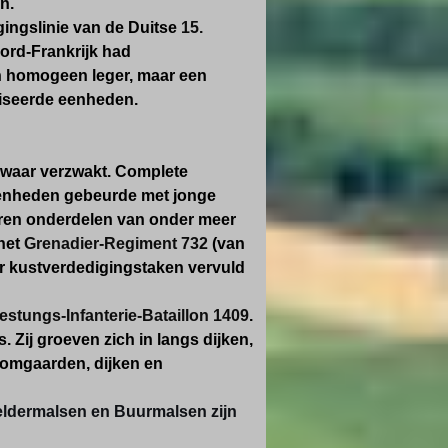
n.
gingslinie van de Duitse
15.
Noord-Frankrijk had
n homogeen leger, maar een
viseerde eenheden.
 zwaar verzwakt. Complete
 eenheden gebeurde met jonge
aren onderdelen van onder meer
 het
Grenadier-Regiment 732
(van
der kustverdedigingstaken vervuld
estungs-Infanterie-Bataillon 1409
.
. Zij groeven zich in langs dijken,
omgaarden, dijken en
Geldermalsen en Buurmalsen zijn