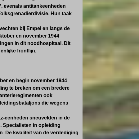
7
, evenals antitankeenheden
olksgrenadierdivisie. Hun taak
vechten bij Empel en langs de
 oktober en november 1944
ngen in dit noodhospitaal. Dit
lijke frontlijn.
tober en begin november 1944
ling te breken om een bredere
fanterieregimenten ook
pleidingsbataljons die wegens
tz-eenheden sneuvelden in de
 Specialisten in opleiding
. De kwaliteit van de verdediging