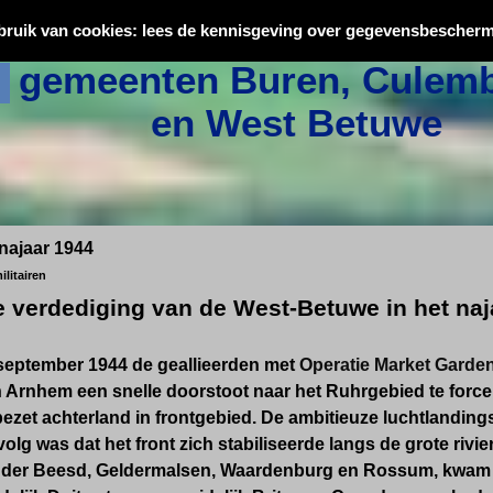
Oorlogsslachtoffers uit
bruik van cookies: lees de kennisgeving over gegevensbescherm
gemeenten Buren, Culemb
en West Betuwe
najaar 1944
litairen
e verdediging van de West-Betuwe in het naj
september 1944 de geallieerden met
Operatie Market Garde
 Arnhem een snelle doorstoot naar het Ruhrgebied te forc
ezet achterland in frontgebied. De ambitieuze luchtlanding
olg was dat het front zich stabiliseerde langs de grote rivi
nder Beesd, Geldermalsen, Waardenburg en Rossum, kwam 