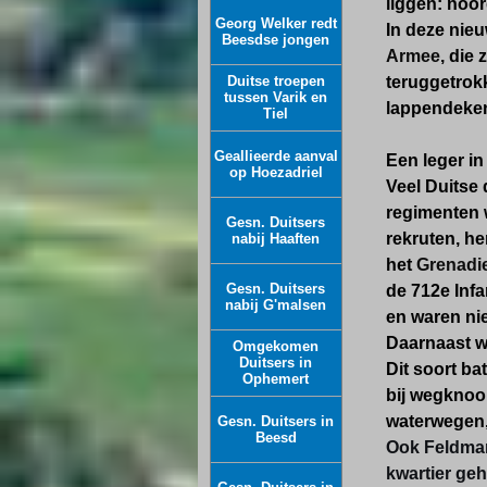
liggen: noor
Georg Welker redt
In deze nie
Beesdse jongen
Armee
, die 
Duitse troepen
teruggetrok
tussen Varik en
lappendeken
Tiel
Geallieerde aanval
Een leger in
op Hoezadriel
Veel Duitse 
regimenten 
Gesn. Duitsers
rekruten, h
nabij Haaften
het
Grenadi
Gesn. Duitsers
de 712e Infa
nabij G'malsen
en waren nie
Daarnaast w
Omgekomen
Duitsers in
Dit soort ba
Ophemert
bij wegknoo
waterwegen, 
Gesn. Duitsers in
Beesd
Ook Feldmar
kwartier geh