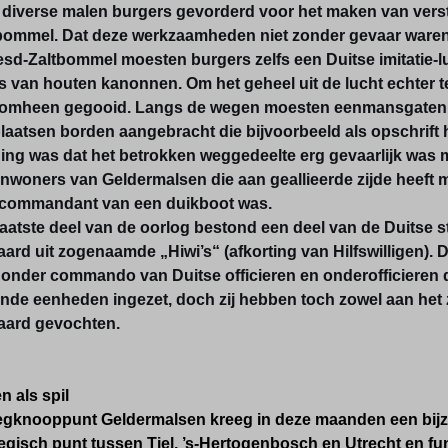
diverse malen burgers gevorderd voor het maken van verste
tbommel. Dat deze werkzaamheden niet zonder gevaar waren,
sd-Zaltbommel moesten burgers zelfs een Duitse imitatie-l
 van houten kanonnen. Om het geheel uit de lucht echter te
 omheen gegooid. Langs de wegen moesten eenmansgaten
plaatsen borden aangebracht die bijvoorbeeld als opschrif
ng was dat het betrokken weggedeelte erg gevaarlijk was me
inwoners van Geldermalsen die aan geallieerde zijde heeft 
s commandant van een duikboot was.
laatste deel van de oorlog bestond een deel van de Duitse s
d uit zogenaamde „Hiwi’s“ (afkorting van Hilfswilligen). 
 onder commando van Duitse officieren en onderofficieren d
ende eenheden ingezet, doch zij hebben toch zowel aan het
ard gevochten.
 als spil
gknooppunt Geldermalsen kreeg in deze maanden een bijzo
egisch punt tussen Tiel, ’s-Hertogenbosch en Utrecht en fu