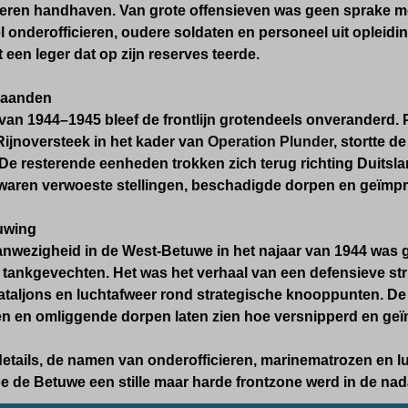
vieren handhaven. Van grote offensieven was geen sprake m
l onderofficieren, oudere soldaten en personeel uit opleid
 een leger dat op zijn reserves teerde.
maanden
 van 1944–1945 bleef de frontlijn grotendeels onveranderd. P
Rijnoversteek in het kader van
Operation Plunder
, stortte d
n. De resterende eenheden trokken zich terug richting Duitsl
 waren verwoeste stellingen, beschadigde dorpen en geïmpr
uwing
nwezigheid in de West-Betuwe in het najaar van 1944 was ge
 tankgevechten. Het was het verhaal van een defensieve st
taljons en luchtafweer rond strategische knooppunten. De o
n en omliggende dorpen laten zien hoe versnipperd en geï
 details, de namen van onderofficieren, marinematrozen en 
e de Betuwe een stille maar harde frontzone werd in de na