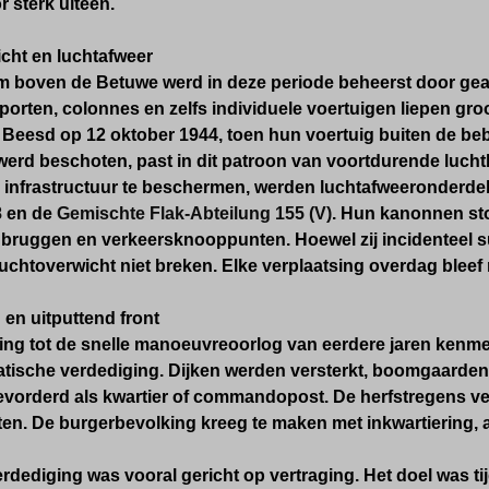
r sterk uiteen.
cht en luchtafweer
im boven de Betuwe werd in deze periode beheerst door ge
porten, colonnes en zelfs individuele voertuigen liepen gr
ij Beesd op 12 oktober 1944, toen hun voertuig buiten de 
werd beschoten, past in dit patroon van voortdurende lucht
e infrastructuur te beschermen, werden luchtafweeronderde
8
en de
Gemischte Flak-Abteilung 155 (V)
. Hun kanonnen st
, bruggen en verkeersknooppunten. Hoewel zij incidenteel s
luchtoverwicht niet breken. Elke verplaatsing overdag bleef 
 en uitputtend front
ling tot de snelle manoeuvreoorlog van eerdere jaren kenme
tatische verdediging. Dijken werden versterkt, boomgaard
evorderd als kwartier of commandopost. De herfstregens v
n. De burgerbevolking kreeg te maken met inkwartiering, art
rdediging was vooral gericht op vertraging. Het doel was tij