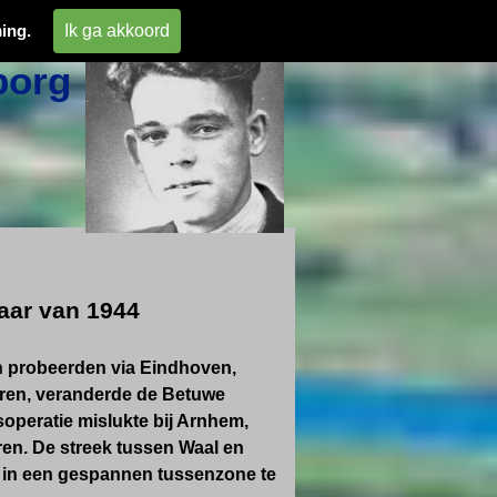
 
Ik ga akkoord
ing.
org 
aar van 1944
n
probeerden via Eindhoven,
eren, veranderde de Betuwe
soperatie mislukte bij Arnhem,
eren. De streek tussen Waal en
in een gespannen tussenzone te