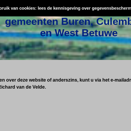
Oorlogsslachtoffers uit
bruik van cookies: lees de kennisgeving over gegevensbescherm
gemeenten Buren, Culemb
en West Betuwe
 over deze website of anderszins, kunt u via het e-mailad
ichard van de Velde.