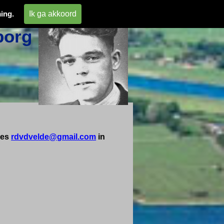
 
Ik ga akkoord
ing.
org 
res
rdvdvelde@gmail.com
in