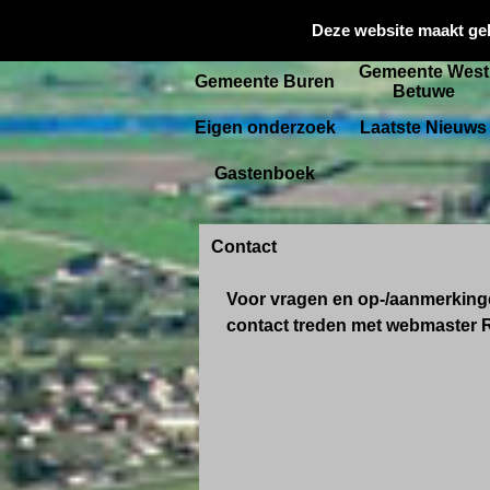
Gemeente
Deze website maakt ge
Startpagina
Culemborg
Gemeente West
Gemeente Buren
Betuwe
Eigen onderzoek
Laatste Nieuws
Gastenboek
Contact
Voor vragen en op-/aanmerkingen
contact treden met webmaster R