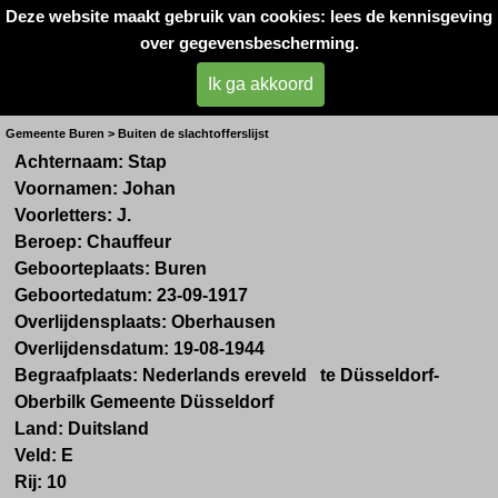
Deze website maakt gebruik van cookies: lees de kennisgeving
Oorlogsslachtoffers 
over gegevensbescherming.
West- Betuwe
Ik ga akkoord
Dhr. J. Stap uit Buren
Gemeente Buren > Buiten de slachtofferslijst
Achternaam:
Stap
Voornamen:
Johan
Voorletters:
J.
Beroep:
Chauffeur
Geboorteplaats:
Buren
Geboortedatum:
23-09-1917
Overlijdensplaats:
Oberhausen
Overlijdensdatum:
19-08-1944
Begraafplaats: Nederlands ereveld te
Düsseldorf-
Oberbilk
Gemeente
Düsseldorf
Land:
Duitsland
Veld:
E
Rij:
10