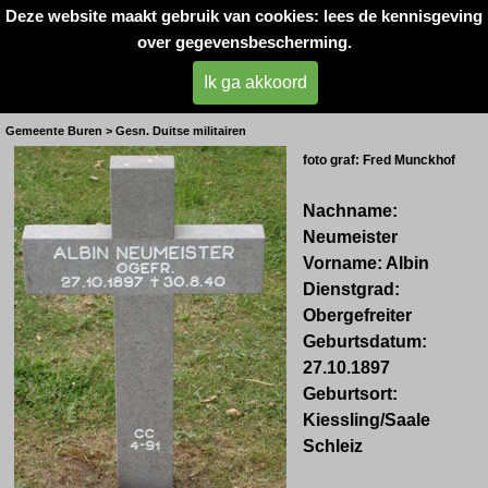
Deze website maakt gebruik van cookies: lees de kennisgeving
Oorlogsslachtoffers 
over gegevensbescherming.
West- Betuwe
Ik ga akkoord
Eck en Wiel
Gemeente Buren > Gesn. Duitse militairen
foto graf: Fred Munckhof
Nachname:
Neumeister
Vorname: Albin
Dienstgrad:
Obergefreiter
Geburtsdatum:
27.10.1897
Geburtsort:
Kiessling/Saale
Schleiz