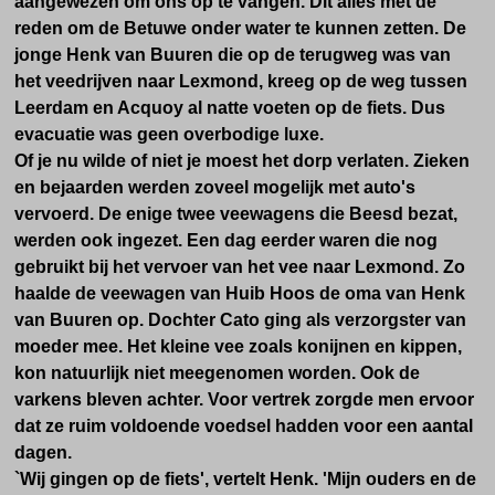
aangewezen om ons op te vangen. Dit alles met de
reden om de Betuwe onder water te kunnen zetten. De
jonge Henk van Buuren die op de terugweg was van
het veedrijven naar Lexmond, kreeg op de weg tussen
Leerdam en Acquoy al natte voeten op de fiets. Dus
evacuatie was geen overbodige luxe.
Of je nu wilde of niet je moest het dorp verlaten. Zieken
en bejaarden werden zoveel mogelijk met auto's
vervoerd. De enige twee veewagens die Beesd bezat,
werden ook ingezet. Een dag eerder waren die nog
gebruikt bij het vervoer van het vee naar Lexmond. Zo
haalde de veewagen van Huib Hoos de oma van Henk
van Buuren op. Dochter Cato ging als verzorgster van
moeder mee. Het kleine vee zoals konijnen en kippen,
kon natuurlijk niet meegenomen worden. Ook de
varkens bleven achter. Voor vertrek zorgde men ervoor
dat ze ruim voldoende voedsel hadden voor een aantal
dagen.
`Wij gingen op de fiets', vertelt Henk. 'Mijn ouders en de