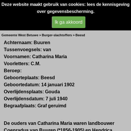
Deze website maakt gebruik van cookies: lees de kennisgeving
Oorlogsslachtoffers 
over gegevensbescherming.
West- Betuwe
Ik ga akkoord
Mevr. C.M. van Buuren
Gemeente West Betuwe > Burger-slachtoffers > Beesd
Achternaam: Buuren
Tussenvoegsels: van
Voornamen: Catharina Maria
Voorletters: C.M.
Beroep:
Geboorteplaats: Beesd
Geboortedatum: 14 januari 1902
Overlijdensplaats: Gouda
Overlijdensdatum: 7 juli 1940
Begraafplaats: Graf geruimd
De ouders van Catharina Maria waren landbouwer
Coenradus van Buuren (*1856-1905) en Hendrica