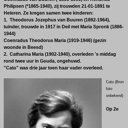
Philipsen (*1865-1940), zij trouwden 21-01-1891 te
Heteren. Ze kregen samen twee kinderen:
1.
Theodorus Jozephus van Buuren (1892-1964),
tuinder, trouwde in 1917 in Deil met Maria Spronk (1886-
1944)
Coenradus Theodorus Maria (1919-1946) (gezin
woonde in Beesd)
2.
Catharina Maria (1902-1940), overleden 's middag
rond twee uur in Gouda, ongehuwd.
"Cato" was drie jaar toen haar vader overleed.
Cato (Bron
foto
onbekend)
Op 2e