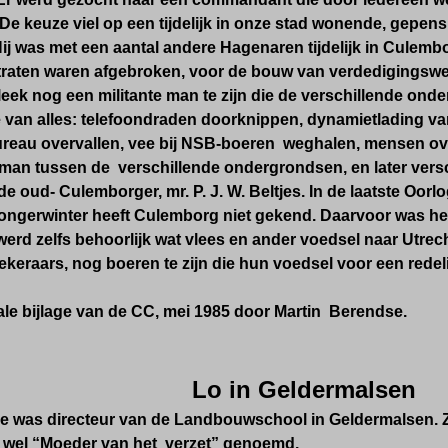
. De keuze viel op een tijdelijk in onze stad wonende, gepe
ij was met een aantal andere Hagenaren tijdelijk in Culem
traten waren afgebroken, voor de bouw van verdedigingswe
ek nog een militante man te zijn die de verschillende onde
 van alles: telefoondraden doorknippen, dynamietlading v
ureau overvallen, vee bij NSB-boeren weghalen, mensen over
man tussen de verschillende ondergrondsen, en later versc
e oud- Culemborger, mr. P. J. W. Beltjes. In de laatste Oorl
ongerwinter heeft Culemborg niet gekend. Daarvoor was het
 werd zelfs behoorlijk wat vlees en ander voedsel naar Utre
keraars, nog boeren te zijn die hun voedsel voor een redeli
ale bijlage van de CC, mei 1985 door Martin Berendse.
Lo in Geldermalsen
e was directeur van de Landbouwschool in Geldermalsen. Zij
k wel “Moeder van het verzet” genoemd.