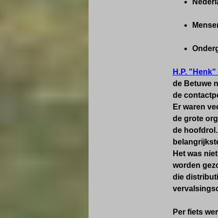
Nederl
Mensen
Onderg
H.P. "Henk"
de Betuwe ni
de contactp
Er waren ve
de grote org
de hoofdrol.
belangrijkst
Het was niet
worden gezo
die distrib
vervalsings
Per fiets w