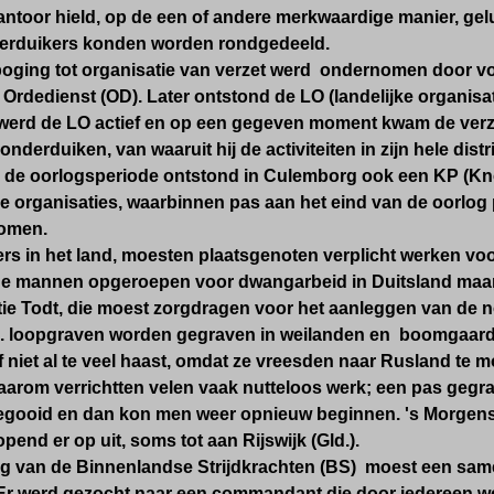
antoor hield, op de een of andere merkwaardige manier, gel
nderduikers konden worden rondgedeeld.
oging tot organisatie van verzet werd ondernomen door voo
Ordedienst (OD). Later ontstond de LO (landelijke organisa
erd de LO actief en op een gegeven moment kwam de verz
onderduiken, van waaruit hij de activiteiten in zijn hele dist
 de oorlogsperiode ontstond in Culemborg ook een KP (Kn
de organisaties, waarbinnen pas aan het eind van de oorlo
omen.
rs in het land, moesten plaatsgenoten verplicht werken voor
e mannen opgeroepen voor dwangarbeid in Duitsland maar
tie Todt, die moest zorgdragen voor het aanleggen van de 
. loopgraven worden gegraven in weilanden en boomgaar
 niet al te veel haast, omdat ze vreesden naar Rusland te m
Daarom verrichtten velen vaak nutteloos werk; een pas geg
egooid en dan kon men weer opnieuw beginnen. 's Morgens i
opend er op uit, soms tot aan Rijswijk (Gld.).
ng van de Binnenlandse Strijdkrachten (BS) moest een sa
Er werd gezocht naar een commandant die door iedereen we