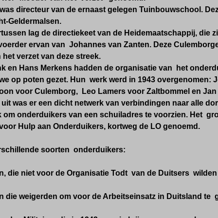
as directeur van de ernaast gelegen Tuinbouwschool. Deze
ht-Geldermalsen.
tussen lag de directiekeet van de Heidemaatschappij, die z
itvoerder ervan van Johannes van Zanten. Deze Culemborg
 het verzet van deze streek.
k en Hans Merkens hadden de organisatie van het onderdui
we op poten gezet. Hun werk werd in 1943 overgenomen: 
oon voor Culemborg, Leo Lamers voor Zaltbommel en Jan 
uit was er een dicht netwerk van verbindingen naar alle do
k om onderduikers van een schuiladres te voorzien. Het gro
 voor Hulp aan Onderduikers, kortweg de LO genoemd.
rschillende soorten onderduikers:
, die niet voor de Organisatie Todt van de Duitsers wilde
 die weigerden om voor de Arbeitseinsatz in Duitsland te