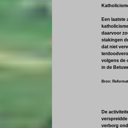
Katholicism
Een laatste
katholicisme
daarvoor zou
stakingen d
dat niet ver
terdoodvero
volgens de 
in de Betuw
Bron: Reforma
De activitei
verspreidde
verborg onde