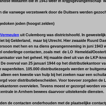
andse Militairen die in 1943 weer in krijgsgevangenschap
 die vanwege verzetswerk door de Duitsers werden gezoc
edoken joden (hoogst zelden)
 Vermeulen
uit Culemborg was districtshoofd. In gewestelij
et bij Gelderland, maar bij Utrecht. Hier zwaaide Ruurd Da
ersoon met hen en na diens gevangenneming in juni 1943 
el onderlinge contacten, zoals met de LO Hemeldal/Ooste
anisator van het geheel. Hij maakte deel uit van de LKP-k
 De overval van 25 januari 1944 op het distributiekantoor v
e wapenfeiten. 105.000 distributiezegels werden er buitge
 alleen een kwestie van hulp bij het zoeken naar een schuil
rgd voor distributiebescheiden. Voor toevoer zorgden de 
utiekantoren overvielen. Tevens moest er gezorgd worden v
centrale in Arnhem bewees daarvoor uitstekende diensten.
erden de contacten onderhouden met de plaatselijke contac