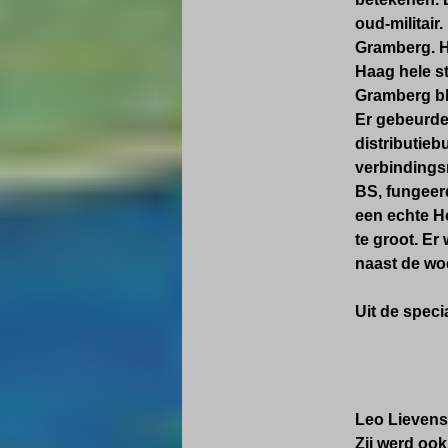
oud-militair
Gramberg. H
Haag hele s
Gramberg ble
Er gebeurde
distributieb
verbindings
BS, fungeerd
een echte H
te groot. Er
naast de woe
Uit de speci
Leo Lievens
Zij werd oo