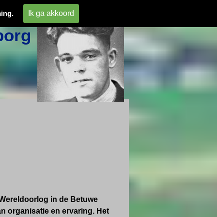
 
Ik ga akkoord
ing.
org 
 Wereldoorlog in de Betuwe
n organisatie en ervaring. Het