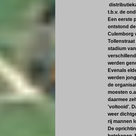
distributiek
t.b.v. de o
Een eerste p
ontstond de 
Culemborg w
Tollenstraat 
stadium van
verschillen
werden gen
Evenals elde
werden jong
de organisa
moesten o.a
daarmee zelf
'voltooid'. 
weer dichtg
rij mannen l
De oprichti
betekenen. 