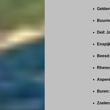
Gelder
Buurma
Deil: J
Enspij
Beesd:
Rhenoy
Aspere
Buren:
Zoelen