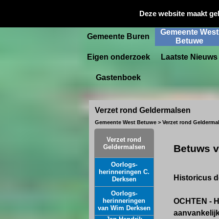
Gemeente
Deze website maakt ge
Startpagina
Culemborg
Gemeente West
Gemeente Buren
Betuwe
Eigen onderzoek
Laatste Nieuws
Gastenboek
Verzet rond Geldermalsen
Gemeente West Betuwe > Verzet rond Gelderma
Verzet rond
Betuws v
Geldermalsen
Oorlogs-
herinneringen C.
Historicus 
Derksen
Oorlogs-
herinneringen
OCHTEN - He
van Wim Derksen
aanvankelijk