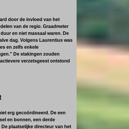
ard door de invloed van het
 delen van de regio. Graadmeter
e duur en niet massaal waren. De
halve dag. Volgens Laurentius was
ies en zelfs enkele
agen." De stakingen zouden
actievere verzetsgeest ontstond
t
niet erg gecoördineerd. De een
sel en bonnen, een derde
De plaatselijke directeur van het