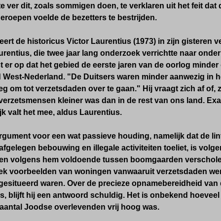
te ver dit, zoals sommigen doen, te verklaren uit het feit d
eroepen voelde de bezetters te bestrijden.
ert de historicus Victor Laurentius (1973) in zijn gistere
aurentius, die twee jaar lang onderzoek verrichtte naar onder
t er op dat het gebied de eerste jaren van de oorlog minder
 West-Nederland. "De Duitsers waren minder aanwezig in he
eg om tot verzetsdaden over te gaan." Hij vraagt zich af of,
verzetsmensen kleiner was dan in de rest van ons land. Ex
jk valt het mee, aldus Laurentius.
rgument voor een wat passieve houding, namelijk dat de l
afgelegen bebouwing en illegale activiteiten toeliet, is vol
ren volgens hem voldoende tussen boomgaarden verschole
 boek voorbeelden van woningen vanwaaruit verzetsdaden w
gesitueerd waren. Over de precieze opnamebereidheid van
, blijft hij een antwoord schuldig. Het is onbekend hoeveel
 aantal Joodse overlevenden vrij hoog was.