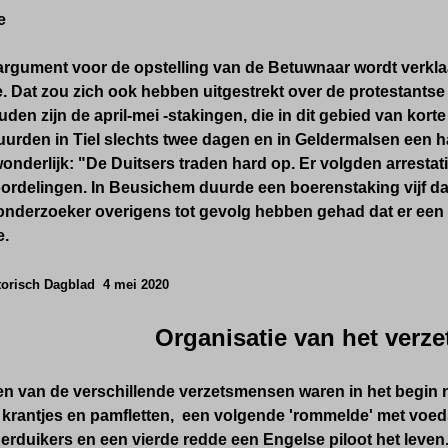
e
 argument voor de opstelling van de Betuwnaar wordt verkla
. Dat zou zich ook hebben uitgestrekt over de protestantse
den zijn de april-mei -stakingen, die in dit gebied van kort
uurden in Tiel slechts twee dagen en in Geldermalsen een 
wonderlijk: "De Duitsers traden hard op. Er volgden arrestat
ordelingen. In Beusichem duurde een boerenstaking vijf d
onderzoeker overigens tot gevolg hebben gehad dat er een 
e.
torisch Dagblad 4 mei 2020
Organisatie van het verze
ten van de verschillende verzetsmensen waren in het begin 
 krantjes en pamfletten, een volgende 'rommelde' met voed
rduikers en een vierde redde een Engelse piloot het leven. 