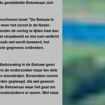
at de gemiddelde Betuwnaar zich
n verschenen boek "De Betuwe in
 meer het verzet in de Neder-
 onder de oorlog te lijden had dan
t straatbeeld en dat nam wellicht
 zoals wel wordt beweerd, het
acte gegevens ontbreken.
intbebouwing in de Betuwe geen
gens de onderzoeker maar ten dele
n boerderijen. Bovendien noemt
erden gepleegd, die wel gewoon
 de Betuwnaar waar het gaat om
 onderduikers er waren. Wel staat