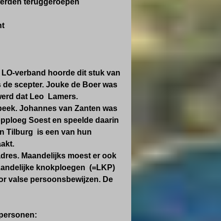
 werden teruggeroepen
ht
k LO-verband hoorde dit stuk van
s de scepter. Jouke de Boer was
werd dat Leo Lamers.
rbeek. Johannes van Zanten was
nopploeg Soest en speelde daarin
an Tilburg is een van hun
maakt.
adres. Maandelijks moest er ook
Landelijke knokploegen (=LKP)
oor valse persoonsbewijzen. De
tpersonen: