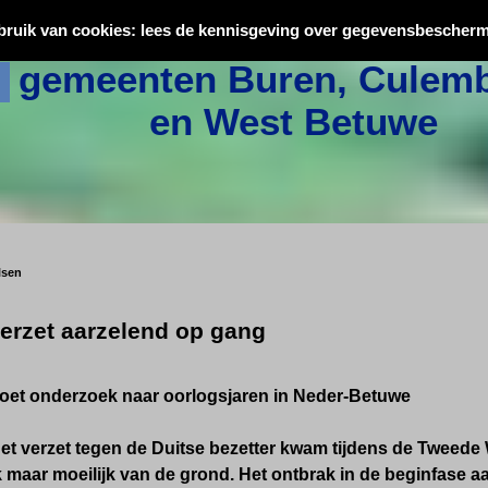
Oorlogsslachtoffers uit
bruik van cookies: lees de kennisgeving over gegevensbescherm
gemeenten Buren, Culemb
en West Betuwe
lsen
erzet aarzelend op gang
doet onderzoek naar oorlogsjaren in Neder-Betuwe
t verzet tegen de Duitse bezetter kwam tijdens de Tweede
 maar moeilijk van de grond. Het ontbrak in de beginfase aa