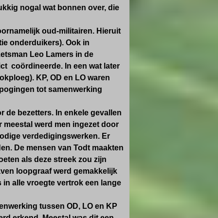
ukkig nogal wat bonnen over, die
rnamelijk oud-militairen. Hieruit
tie onderduikers). Ook in
etsman Leo Lamers in de
rict coördineerde. In een wat later
okploeg). KP, OD en LO waren
g pogingen tot samenwerking
 de bezetters. In enkele gevallen
 meestal werd men ingezet door
nodige verdedigingswerken. Er
den. De mensen van Todt maakten
oeten als deze streek zou zijn
raven loopgraaf werd gemakkelijk
n alle vroegte vertrok een lange
menwerking tussen OD, LO en KP
rd erkend. Meestal was dit een