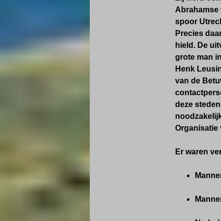
Abrahamse w
spoor Utrec
Precies daar
hield. De u
grote man in
Henk Leusin
van de Betu
contactpers
deze steden 
noodzakelij
Organisatie
Er waren ve
Mannen
Mannen