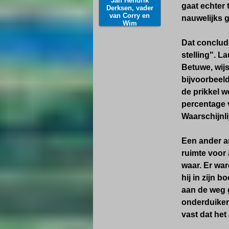
Jan Hendrik
gaat echter 
Derksen, vader
van Corry en
nauwelijks g
Wim
Dat conclude
stelling". L
Betuwe, wijs
bijvoorbeeld
de prikkel w
percentage 
Waarschijnli
Een ander a
ruimte voor 
waar. Er wa
hij in zijn
aan de weg 
onderduikers
vast dat het