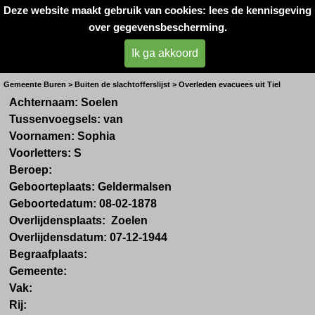
Deze website maakt gebruik van cookies: lees de kennisgeving
Oorlogsslachtoffers 
over gegevensbescherming.
West- Betuwe
Ik ga akkoord
Mevr. S. van Soelen
Gemeente Buren > Buiten de slachtofferslijst > Overleden evacuees uit Tiel
Achternaam: Soelen
Tussenvoegsels: van
Voornamen: Sophia
Voorletters: S
Beroep:
Geboorteplaats: Geldermalsen
Geboortedatum: 08-02-1878
Overlijdensplaats: Zoelen
Overlijdensdatum: 07-12-1944
Begraafplaats:
Gemeente:
Vak:
Rij: