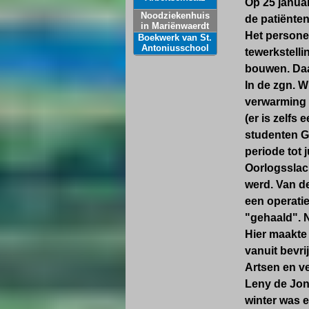
Op 25 januar
Noodziekenhuis
de patiënte
in Mariënwaerdt
Het personee
Boekwerk van St.
Antoniusschool
tewerkstell
over Beesd in
bouwen. Daar
WOII
In de zgn. W
verwarming 
(er is zelf
studenten G
periode tot 
Oorlogsslac
werd. Van de
een operatie
"gehaald". N
Hier maakte
vanuit bevr
Artsen en ve
Leny de Jong
winter was e