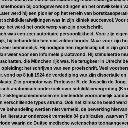
smethoden bij oorlogsverwondingen en het ontwikkelen v
ater werd hij een pionier op het terrein van borstkasopera
t schildklierafwijkingen was in zijn kliniek succesvol. Voo
ng; het werd het onderwerp van zijn proefschrift.
ch was een zeer autoritaire persoonlijkheid. Voor zijn eigen 
k, hij behandelde hen niet zelden honds. Maar voor zijn bu
zeer beminnelijk. Hij nodigde hen regelmatig uit in zijn gro
 dan weer voor een informele praatavond. Hij stimuleerde 
stschatten, die München rijk was. Na terugkeer in Utrecht
n opleiding: het schrijven van een proefschrift. Veel voorb
ar, vond op 8 juli 1924 de verdediging van zijn dissertatie en
laats. Zijn promotor was Professor R. de Josselin de Jong. De
nisch-anatomisch onderzoek over schildkliervergroting (Kro
1 ziektegeschiedenissen en besteedde voornamelijk aanda
 verschillende types struma. Ook het klinische beeld werd
ve behandeling werden niet vermeld, de bewerking hiervan v
Het literatuur onderzoek vermelde 84 publicaties, waarvan 
riode waarin de Duitse medische wetenschap toonaangevend