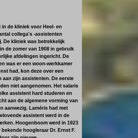
 in de kliniek voor Heel- en
ntal collega's -assistenten
. De kliniek was betrekkelijk
in de zomer van 1908 in gebruik
ijke afdelingen ingericht. De
nten was er een woon-werkkamer
enst had, kon deze over een
 aan zijn assistenten. De eerste
rden niet aangenomen. Het salaris
elke assistent hard studeren en
acht aan de algemene vorming van
en aanwezig. Laméris had met
elovende assistent werd in de
n werken. Hoogenboom werd in 1923
 bekende hoogleraar Dr. Ernst F.
oor zijn nieuwe