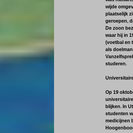
wijde omgev
plaatselijk 
geroepen, da
De zoon bez
waar hij in 
(voetbal en 
als doelman 
Vanzelfspre
studeren.
Universitair
Op 19 oktobe
universitair
blijken. In 
studenten wa
medicijnen b
Hoogenboom w