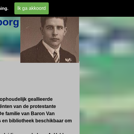
 
Ik ga akkoord
ing.
org 
ophoudelijk geallieerde
ënten van de protestante
e familie van Baron Van
s en bibliotheek beschikbaar om