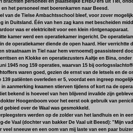
i brachten personeel en plaatselijke EHBO'ers uit Tiel, onde
n en het personeel met boerenkarren naar Beesd.
l van de Tielse Ambachtsschool bleef, voor zover mogelijk
ing in Duitsland. Één van hen zag kans met bescheiden mid
door was er elektriciteit voor een klein röntgenapparaat.
itte kamer werd een operatiekamer ingericht. De operatiel
in de operatiekamer diende de open haard.
Hier verrichtt
s een straatnaam in Tiel naar hem vernoemd) geassisteerd 
erritsen en Klokke en operatiezusters Aaltje en Bina, onde
juni 1945 nog 159 operaties,
waarvan 15 bij oorlogsslachtoffe
htoffers waren goed, gezien de ernst van de letsels en de
 139 patiënten overleden er 5, voordat een ingreep mogelijk
 in aanmerking kwamen stierven tijdens of kort na de operat
iet bekend is hoeveel van hen blijvend invalide zijn geblev
 dokter Hoogenboom voor het eerst ook gebruik van penicill
ijd gebied over de Waal was gesmokkeld.
rpleegsters werden op de zolder van het landhuis en in ee
-de Vaal (dochter van bakker De Vaal uit Beesd): "Mijn vade
r veel sneeuw en een oom van mij laste van een paar buizen