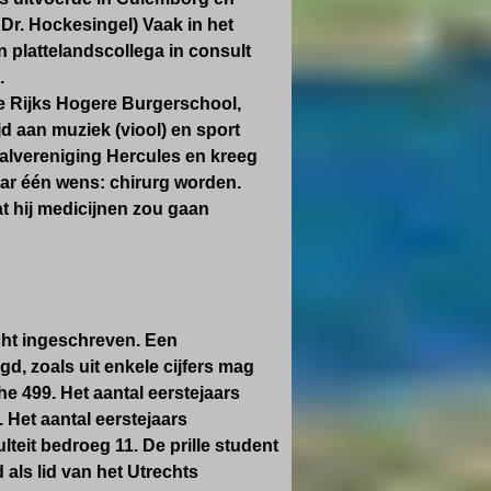
r. Hockesingel) Vaak in het
en plattelandscollega in consult
.
e Rijks Hogere Burgerschool,
jd aan muziek (viool) en sport
tbalvereniging Hercules en kreeg
aar één wens: chirurg worden.
t hij medicijnen zou gaan
echt ingeschreven. Een
d, zoals uit enkele cijfers mag
he 499. Het aantal eerstejaars
 Het aantal eerstejaars
teit bedroeg 11. De prille student
als lid van het Utrechts