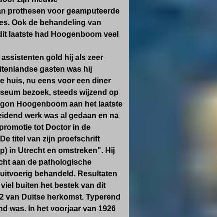
an prothesen voor geamputeerde
ties. Ook de behandeling van
r dit laatste had Hoogenboom veel
assistenten gold hij als zeer
itenlandse gasten was hij
te huis, nu eens voor een diner
museum bezoek, steeds wijzend op
 begon Hoogenboom aan het laatste
ereidend werk was al gedaan en na
 promotie tot Doctor in de
 titel van zijn proefschrift
p) in Utrecht en omstreken". Hij
cht aan de pathologische
 uitvoerig behandeld. Resultaten
iel buiten het bestek van dit
72 van Duitse herkomst. Typerend
 was. In het voorjaar van 1926