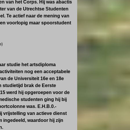
n van het Corps. Hij was abactis
tter van de Utrechtse Studenten
el. Te actief naar de mening van
en en voorlopig maar spoorstudent
e)
aar studie het artsdiploma
-activiteiten nog een acceptabele
van de Universiteit 16e en 18e
 studietijd brak de Eerste
915 werd hij opgeroepen voor de
dische studenten ging hij bij
portcolonne was. E.H.B.0.-
vrijstelling van actieve dienst
 ingedeeld, waardoor hij zijn
n.