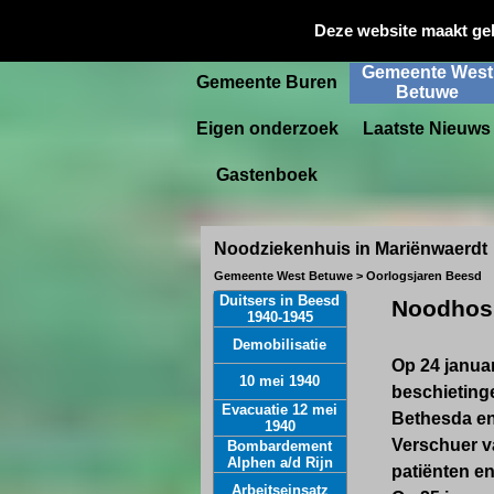
Gemeente
Deze website maakt ge
Startpagina
Culemborg
Gemeente West
Gemeente Buren
Betuwe
Eigen onderzoek
Laatste Nieuws
Gastenboek
Noodziekenhuis in Mariënwaerdt
Gemeente West Betuwe > Oorlogsjaren Beesd
Duitsers in Beesd
Noodhosp
1940-1945
Demobilisatie
Op 24 janua
10 mei 1940
beschieting
Evacuatie 12 mei
Bethesda en
1940
Verschuer v
Bombardement
Alphen a/d Rijn
patiënten e
Arbeitseinsatz