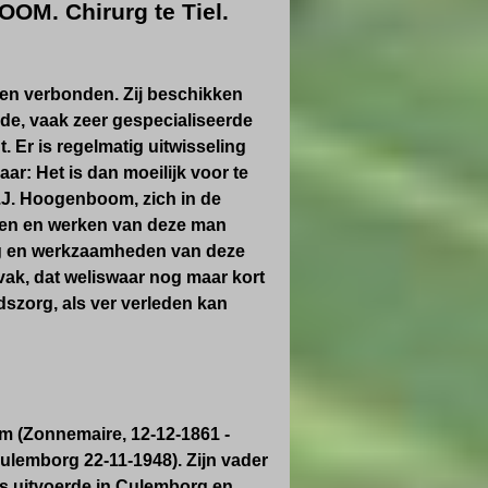
. Chirurg te Tiel.
sten verbonden. Zij beschikken
de, vaak zeer gespecialiseerde
 Er is regelmatig uitwisseling
ar: Het is dan moeilijk voor te
J.J. Hoogenboom, zich in de
even en werken van deze man
ing en werkzaamheden van deze
jdvak, dat weliswaar nog maar kort
dszorg, als ver verleden kan
 (Zonnemaire, 12-12-1861 -
ulemborg 22-11-1948). Zijn vader
es uitvoerde in Culemborg en