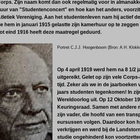
orps. Zijn naam komt dan ook regelmatig voor in almanakke
tuur van "Studentenconcert" en hoe kan het anders, voorzi
tletiek Vereniging. Aan het studentenleven nam hij actief de
die hem in januari 1915 gelastte zijn kamerhuur op te zegg
ot eind 1916 heeft deze maatregel geduurd.
Portret C.J.J. Hoogenboom
(Bron: A.H. Klokk
Op 4 april 1919 werd hem na 8 1/2 j
uitgereikt. Gelet op zijn vele Corps
tijd. Zeker als we in de jaarboeken 
jaars studenten tegenkomen! In zijn
Wereldoorlog uit. Op 12 Oktober 1
Keuringsraad. Samen met andere me
zijn vader, die hoofd van een trans
eursussen volgen. Daardoor kon hij 
verkrijgen en werd bij de Landstorm
studie ongehinderd kon voortzette