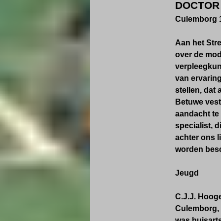
DOCTOR 
Culemborg 1
Aan het Stre
over de mod
verpleegkund
van ervaring
stellen, dat
Betuwe vesti
aandacht te
specialist, 
achter ons l
worden bes
Jeugd
C.J.J. Hoog
Culemborg, 
was huisarts