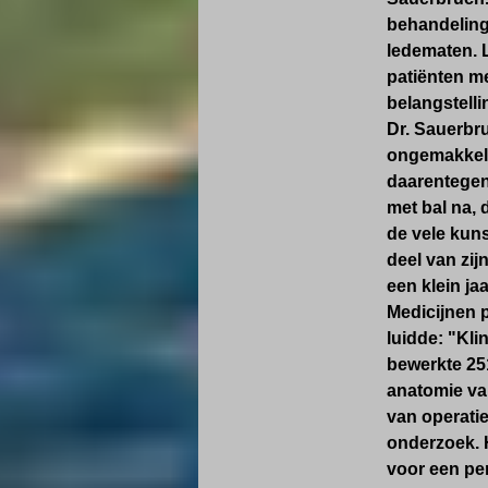
behandeling
ledematen. L
patiënten me
belangstelli
Dr. Sauerbru
ongemakkelij
daarentegen 
met bal na,
de vele kun
deel van zij
een klein ja
Medicijnen p
luidde: "Kli
bewerkte 25
anatomie van
van operatie
onderzoek. 
voor een pe