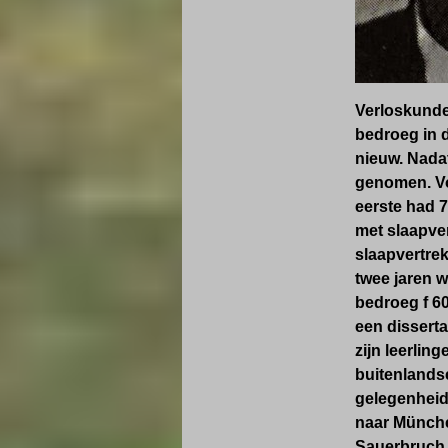
Verloskunde 
bedroeg in d
nieuw. Nada
genomen. Vo
eerste had 
met slaapver
slaapvertrek
twee jaren 
bedroeg f 60
een dissert
zijn leerli
buitenlands
gelegenheid
naar München
Sauerbruch.