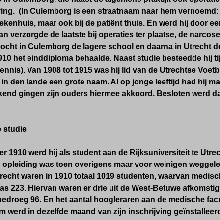
ing. (In Culemborg is een straatnaam naar hem vernoemd: D
ziekenhuis, maar ook bij de patiënt thuis. En werd hij door e
n verzorgde de laatste bij operaties ter plaatse, de narcose
ocht in Culemborg de lagere school en daarna in Utrecht d
1910 het einddiploma behaalde. Naast studie besteedde hij ti
tennis). Van 1908 tot 1915 was hij lid van de Utrechtse Voe
in den lande een grote naam. Al op jonge leeftijd had hij m
kend gingen zijn ouders hiermee akkoord. Besloten werd da
e studie
r 1910 werd hij als student aan de Rijksuniversiteit te Utr
e opleiding was toen overigens maar voor weinigen weggeleg
Utrecht waren in 1910 totaal 1019 studenten, waarvan medisc
s 223. Hiervan waren er drie uit de West-Betuwe afkomstig.
edroeg 96. En het aantal hoogleraren aan de medische facul
erd in dezelfde maand van zijn inschrijving geïnstalleerd 