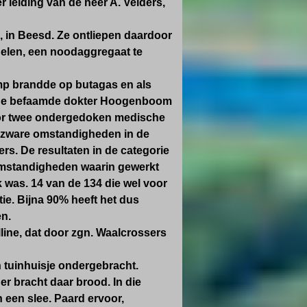
r leiding van de heer A. Velders,
, in Beesd. Ze ontliepen daardoor
delen, een noodaggregaat te
amp brandde op butagas en als
e de befaamde dokter Hoogenboom
door twee ondergedoken medische
r zware omstandigheden in de
rs. De resultaten in de categorie
 omstandigheden waarin gewerkt
 was. 14 van de 134 die wel voor
ie. Bijna 90% heeft het dus
en.
ine, dat door zgn. Waalcrossers
n tuinhuisje ondergebracht.
r bracht daar brood. In die
 een slee. Paard ervoor,