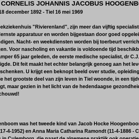
CORNELIS JOHANNIS JACOBUS HOOGENBOOM
8 december 1892 - Tiel 16 mei 1969
ekziekenhuis "Rivierenland", zijn meer dan vijftig speciali
ernste apparatuur en worden bijgestaan door goed opgelei
igen. Nacht- en weekdiensten worden bij toerbeurt verricht.
en. Voor nascholing en vakantie is voldoende tijd beschikba
 amper 65 jaar geleden, de eerste medische specialist, dr C.
gde. Dit feit maakt het echter belangrijk genoeg aan het l
 schenken. U krijgt een beknopt beeld over studie, opleid
die het grootste deel van zijn leven in Tiel woonde, in een ti
igt, maar gezien in het licht van de hedendaagse gezondhei
chouwd!
enboom was het tweede kind van Jacob Hocke Hoogenboom
17-4-1952) en Anna Maria Catharina Ramondt (11-4-1886 - C
 in Culemborg, die naast de algemene praktijk ook operati