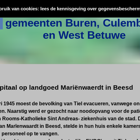
Oorlogsslachtoffers uit
bruik van cookies: lees de kennisgeving over gegevensbescherm
gemeenten Buren, Culemb
en West Betuwe
itaal op landgoed Mariënwaerdt in Beesd
ri 1945 moest de bevolking van Tiel evacueren, vanwege on
en. Naarstig werd er gezocht naar noodopvang voor de pati
 Rooms-Katholieke Sint Andreas- ziekenhuis van de stad. D
an Marïenwaardt in Beesd, stelde in hun huis enkele kamer
n personeel op te vangen.