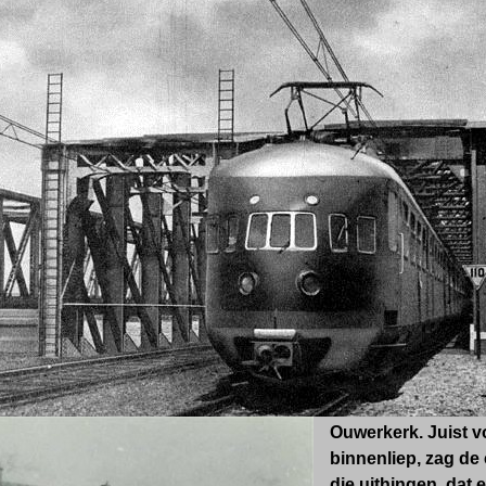
Ouwerkerk. Juist vo
binnenliep, zag de
die uithingen, dat 