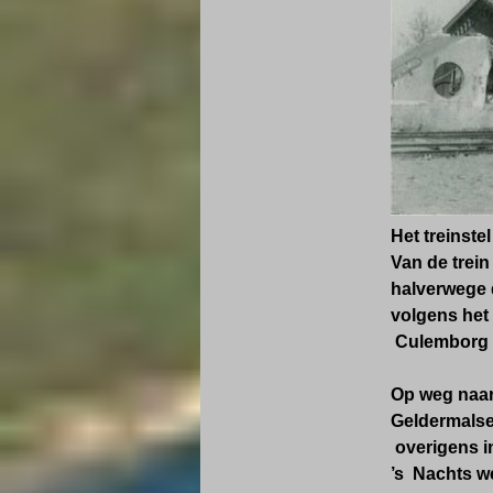
Het treinste
Van de trein
halverwege d
volgens het
Culemborg 
Op weg naar
Geldermalsen
overigens i
’s Nachts we