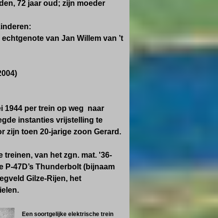
eden, 72 jaar oud; zijn moeder
kinderen:
echtgenote van Jan Willem van ’t
2004)
i 1944 per trein op weg naar
gde instanties vrijstelling te
r zijn toen 20-jarige zoon Gerard.
reinen, van het zgn. mat. '36-
e P-47D’s
Thunderbolt
(bijnaam
gveld Gilze-Rijen, het
elen.
Een soortgelijke elektrische trein