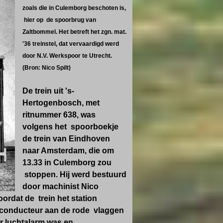
zoals die in Culemborg beschoten is,
hier op de spoorbrug van
Zaltbommel.
Het betreft het zgn. mat.
'36 treinstel, dat vervaardigd werd
door N.V. Werkspoor te Utrecht.
(Bron: Nico Spilt)
De trein uit 's-
Hertogenbosch, met
ritnummer 638,
was
volgens het spoorboekje
de trein van Eindhoven
naar Amsterdam, die om
13.33 in Culemborg zou
stoppen.
Hij werd bestuurd
door machinist Nico
ordat de trein het station
 conducteur aan de rode vlaggen
er luchtalarm was en