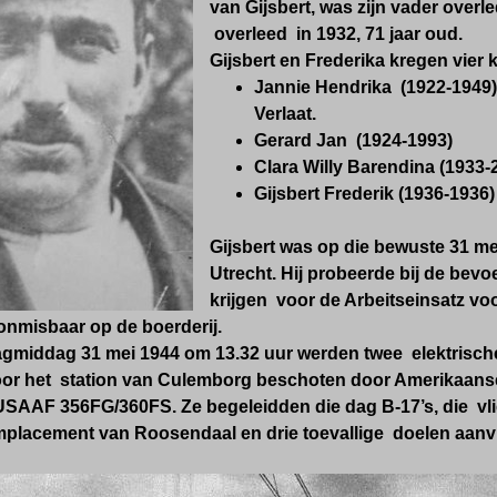
van Gijsbert, was zijn vader overl
overleed in 1932, 71 jaar oud.
Gijsbert en Frederika kregen vier 
Jannie Hendrika
(1922-1949) 
Verlaat.
Gerard Jan (1924-1993)
Clara Willy Barendina (1933-
Gijsbert Frederik
(1936-1936)
Gijsbert was op die bewuste 31 me
Utrecht. Hij probeerde bij de bevoe
krijgen voor de Arbeitseinsatz voo
onmisbaar op de boerderij.
middag 31 mei 1944 om 13.32 uur werden twee elektrische t
voor het station van Culemborg beschoten door Amerikaans
SAAF 356FG/360FS. Ze begeleidden die dag B-17’s, die vlie
lacement van Roosendaal en drie toevallige doelen aanvi