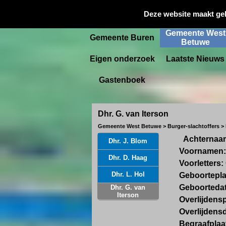
Gemeente
Deze website maakt ge
Startpagina
Culemborg
Gemeente West
Gemeente Buren
Betuwe
Eigen onderzoek
Laatste Nieuws
Gastenboek
Dhr. G. van Iterson
Gemeente West Betuwe > Burger-slachtoffers >
Achternaam
Dhr. J. Blom
Voornamen:
Dhr. D. Haag
Voorletters:
Dhr. L. Hol
Geboortepla
Geboortedat
Dhr. G. van
Iterson
Overlijdens
Overlijdens
Begraafplaa