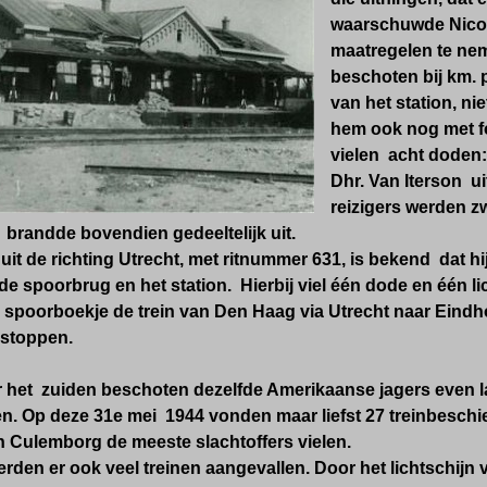
waarschuwde Nico. 
maatregelen te ne
beschoten
bij km. 
van het station,
nie
hem ook nog met f
vielen acht doden:
Dhr. Van Iterson u
reizigers werden z
l brandde bovendien gedeeltelijk uit.
 uit de richting Utrecht, met ritnummer 631, is bekend
dat hi
e spoorbrug en het station. Hierbij viel één dode en één l
 spoorboekje de trein van Den Haag via Utrecht naar Eindh
stoppen.
 het zuiden beschoten dezelfde Amerikaanse
jagers even l
. Op deze 31e mei 1944 vonden maar liefst 27 treinbeschiet
n Culemborg de meeste slachtoffers vielen.
rden er ook veel treinen aangevallen. Door het lichtschijn