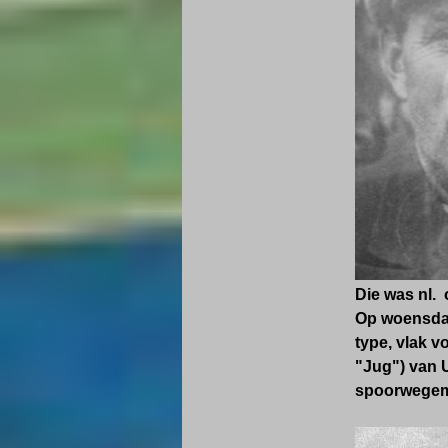
Die was nl. 
Op woensdag
type, vlak 
"Jug") van U
spoorwegemp