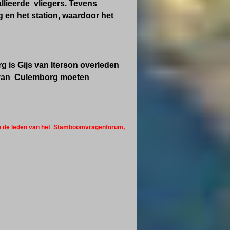
lieerde vliegers. Tevens
 en het station, waardoor het
g is Gijs van Iterson overleden
n van Culemborg moeten
 en de leden van het Stamboomvragenforum,