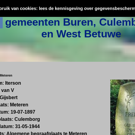
Oorlogsslachtoffers uit
bruik van cookies: lees de kennisgeving over gegevensbescherm
gemeenten Buren, Culemb
en West Betuwe
 Meteren
: Iterson
 van V
 Gijsbert
ats: Meteren
um: 19-07-1897
plaats: Culemborg
datum: 31-05-1944
ts: Algemene begraafplaats te Meteren