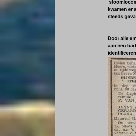
stoomlocomo
kwamen er st
steeds geva
Door alle em
aan een har
identificeren