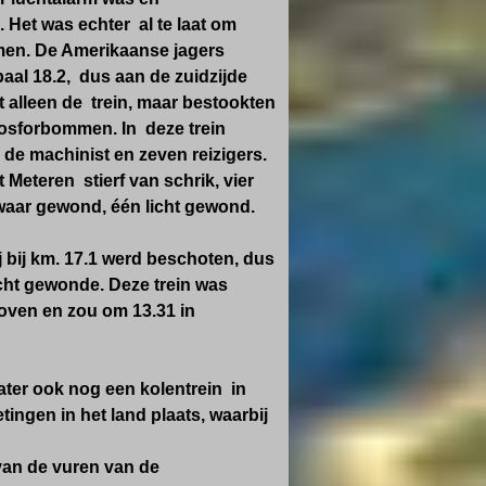
Het was echter al te laat om
men. De Amerikaanse jagers
paal 18.2, dus aan de zuidzijde
t alleen de trein, maar bestookten
osforbommen. In deze trein
 de machinist en zeven reizigers.
it Meteren
stierf van schrik
, vier
waar gewond, één licht gewond.
j bij km. 17.1 werd beschoten, dus
icht gewonde. Deze trein was
oven en zou om 13.31 in
ater ook nog een kolentrein in
ingen in het land plaats, waarbij
 van de vuren van de