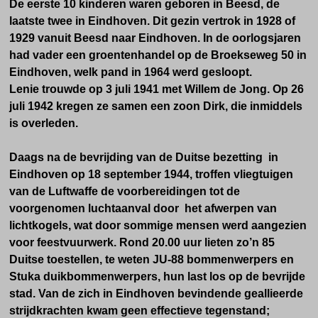
De eerste 10 kinderen waren geboren in Beesd, de
laatste twee in Eindhoven. Dit gezin vertrok i
n 1928 of
1929 vanuit Beesd naar Eindhoven. In de oorlogsjaren
had vader een
groentenhandel op de Broekseweg 50 in
Eindhoven, welk pand in 1964 werd gesloopt.
Lenie trouwde op 3 juli 1941 met Willem de Jong. O
p 26
juli 1942
kregen ze samen een zoon Dirk, die inmiddels
is overleden.
Daags na de bevrijding van de Duitse bezetting in
Eindhoven op 18 september 1944, troffen vliegtuigen
van de Luftwaffe de voorbereidingen tot de
voorgenomen luchtaanval door het afwerpen van
lichtkogels, wat door sommige mensen werd aangezien
voor feestvuurwerk. Rond 20.00 uur lieten zo’n 85
Duitse toestellen, te weten JU-88 bommenwerpers en
Stuka duikbommenwerpers, hun last los op de bevrijde
stad. Van de zich in Eindhoven bevindende geallieerde
strijdkrachten kwam geen effectieve tegenstand;