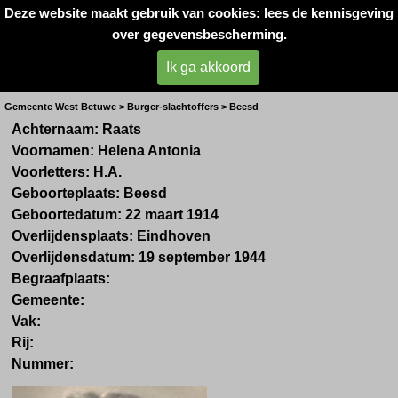
Deze website maakt gebruik van cookies: lees de kennisgeving
Oorlogsslachtoffers 
over gegevensbescherming.
West- Betuwe
Ik ga akkoord
Mevr. H.A. Raats
Gemeente West Betuwe > Burger-slachtoffers > Beesd
Achternaam: Raats
Voornamen: Helena Antonia
Voorletters: H.A.
Geboorteplaats: Beesd
Geboortedatum: 22 maart 1914
Overlijdensplaats: Eindhoven
Overlijdensdatum: 19 september 1944
Begraafplaats:
Gemeente:
Vak:
Rij:
Nummer: