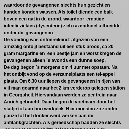
waardoor de gevangenen slechts hun gezicht en
handen konden wassen.
Als toilet diende een balk
boven een gat in de grond, waardoor ernstige
infectieziektes (dysenterie) zich razendsnel uitbreidde
onder de gevangenen.
De voeding was ontoereikend: afgezien van een
armzalig ontbijt bestaand uit een stuk brood, ca 20
gram margarine en een beetje jam en worst kregen de
gevangenen alleen `s avonds een dunne soep.
De dag begon ´s morgens om 4 uur met opstaan. Na
het ontbijt vond op de verzamelplaats een tel-appel
plaats. Om 6.30 uur liepen de gevangenen in rijen van
vijf man gearmd naar het 2 km verderop gelegen station
in Georgsheil. Hiervandaan werden ze per trein naar
Aurich gebracht. Daar begon de voetmars door het
stadje tot aan hun werkplek. Hier moesten ze zonder
pauze tot het donker werd werken aan de
antitankgrachten. Als gereedschap hadden ze slechts