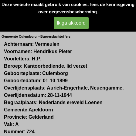
Deze website maakt gebruik van cookies: lees de kennisgeving
Oorlogsslachtoffers 
over gegevensbescherming.
West- Betuwe
Ik ga akkoord
Dhr. H.P. Vermeulen
Gemeente Culemborg > Burgerslachtoffers
Achternaam:
Vermeulen
Voornamen:
Hendrikus Pieter
Voorletters:
H.P.
Beroep:
Kantoorbediende, lid verzet
Geboorteplaats:
Culemborg
Geboortedatum:
01-10-1899
Overlijdensplaats:
Aurich-Engerhafe, Neuengamme.
Overlijdensdatum:
28-11-1944
Begraafplaats: Nederlands ereveld Loenen
Gemeente
Apeldoorn
Provincie:
Gelderland
Vak:
A
Nummer:
724