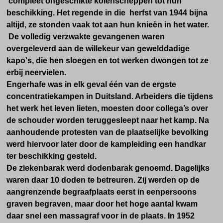
compleet ongeschikte kolenscheppen tot hun
beschikking. Het regende in die herfst van 1944 bijna
altijd, ze stonden vaak tot aan hun knieën in het water.
De volledig verzwakte gevangenen waren
overgeleverd aan de willekeur van gewelddadige
kapo's, die hen sloegen en tot werken dwongen tot ze
erbij neervielen.
Engerhafe was in elk geval één van de ergste
concentratiekampen in Duitsland. Arbeiders die tijdens
het werk het leven lieten, moesten door collega’s over
de schouder worden teruggesleept naar het kamp. Na
aanhoudende protesten van de plaatselijke bevolking
werd hiervoor later door de kampleiding een handkar
ter beschikking gesteld.
De ziekenbarak werd dodenbarak genoemd. Dagelijks
waren daar 10 doden te betreuren. Zij werden op de
aangrenzende begraafplaats eerst in eenpersoons
graven begraven, maar door het hoge aantal kwam
daar snel een massagraf voor in de plaats. In 1952