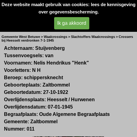
Deze website maakt gebruik van cookies: lees de kennisgeving
Oorlogsslachtoffers 
over gegevensbescherming.
West- Betuwe
Ik ga akkoord
Dhr. N.H. van Stuijvenberg
Gemeente West Betuwe > Waalcrossings > Slachtoffers Waalcrossings > Crossers
bij Heesselt verdronken 7-1-1945
Achternaam:
Stuijvenberg
Tussenvoegsels: van
Voornamen:
Nelis Hendrikus "Henk"
Voorletters: N H
Beroep: schippersknecht
Geboorteplaats: Zaltbommel
Geboortedatum: 27-10-1922
Overlijdensplaats: Heesselt / Hurwenen
Overlijdensdatum: 07-01-1945
Begraafplaats: Oude Algemene Begraafplaats
Gemeente: Zaltbommel
Nummer: 011