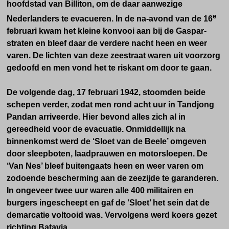
hoofdstad van Billiton, om de daar aanwezige
e
Nederlanders te evacueren. In de na-avond van de 16
februari kwam het kleine konvooi aan bij de Gaspar-
straten en bleef daar de verdere nacht heen en weer
varen. De lichten van deze zeestraat waren uit voorzorg
gedoofd en men vond het te riskant om door te gaan.
De volgende dag, 17 februari 1942, stoomden beide
schepen verder, zodat men rond acht uur in Tandjong
Pandan arriveerde. Hier bevond alles zich al in
gereedheid voor de evacuatie. Onmiddellijk na
binnenkomst werd de ‘Sloet van de Beele’ omgeven
door sleepboten, laadprauwen en motorsloepen. De
‘Van Nes’ bleef buitengaats heen en weer varen om
zodoende bescherming aan de zeezijde te garanderen.
In ongeveer twee uur waren alle 400 militairen en
burgers ingescheept en gaf de ‘Sloet’ het sein dat de
demarcatie voltooid was. Vervolgens werd koers gezet
richting Batavia.