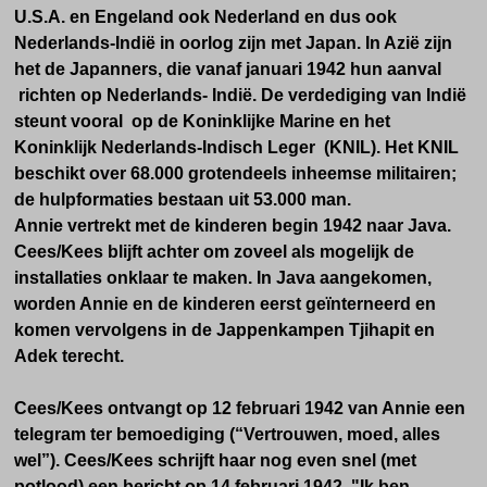
U.S.A. en Engeland ook Nederland en dus ook
Nederlands-Indië in oorlog zijn met Japan.
In Azië zijn
het de Japanners, die vanaf januari 1942 hun aanval
richten op Nederlands- Indië. De verdediging van Indië
steunt vooral op de Koninklijke Marine en het
Koninklijk Nederlands-Indisch Leger (KNIL). Het KNIL
beschikt over 68.000 grotendeels inheemse militairen;
de hulpformaties bestaan uit 53.000 man.
Annie vertrekt met de kinderen begin 1942 naar Java.
Cees/Kees blijft achter om zoveel als mogelijk de
installaties onklaar te maken. In Java aangekomen,
worden Annie en de kinderen eerst geïnterneerd en
komen vervolgens in de Jappenkampen Tjihapit en
Adek terecht.
Cees/Kees ontvangt op 12 februari 1942 van Annie een
telegram ter bemoediging (“Vertrouwen, moed, alles
wel”). Cees/Kees schrijft haar nog even snel (met
potlood) een bericht op 14 februari 1942. "Ik ben