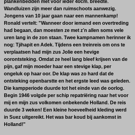
plankenbedden met voor ieder 40cm. breedte.
Wandluizen zijn meer dan ruimschoots aanwezig.
Jongens van 10 jaar gaan naar een mannenkamp!
Ronald vertelt: "Wanneer door iemand een overtreding
had begaan, dan moesten ze met z’n allen soms vele
uren lang in de zon staan. Twee kampnamen herinner ik
nog: Tjihapit en Adek. Tijdens een treinreis om ons te
verplaatsen had mijn zus Jolie een hevige
oorontsteking. Omdat ze heel lang bleef krijsen van de
pijn, gaf mijn moeder haar een stevige klap, per
ongeluk op haar oor. De klap was zo hard dat de
ontsteking openbarstte en het ergste leed was geleden.
Die kampperiode duurde tot het einde van de oorlog.
B
egin 1946
volgde
p
er schip
repatriëring naar het voor
mij en mijn zus volkomen onbekende Holland. De reis
duurde 3 weken! Een kleine hoeveelheid kleding werd
in Suez uitgereikt. Het was bar koud bij aankomst in
Holland!"