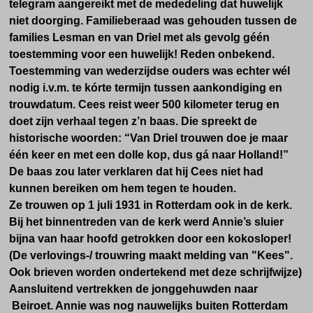
telegram aangereikt met de mededeling dat huwelijk
niet doorging. Familieberaad was gehouden tussen de
families Lesman en van Driel met als gevolg géén
toestemming voor een huwelijk! Reden onbekend.
Toestemming van wederzijdse ouders was echter wél
nodig i.v.m. te kórte termijn tussen aankondiging en
trouwdatum. Cees reist weer 500 kilometer terug en
doet zijn verhaal tegen z’n baas. Die spreekt de
historische woorden: “Van Driel trouwen doe je maar
één keer en met een dolle kop, dus gá naar Holland!”
De baas zou later verklaren dat hij Cees niet had
kunnen bereiken om hem tegen te houden.
Ze trouwen op 1 juli 1931 in Rotterdam ook in de kerk.
Bij het binnentreden van de kerk werd Annie’s sluier
bijna van haar hoofd getrokken door een kokosloper!
(De verlovings-/ trouwring maakt melding van "Kees".
Ook brieven worden ondertekend met deze schrijfwijze)
Aansluitend vertrekken de jonggehuwden naar
Beiroet. Annie was nog nauwelijks buiten Rotterdam