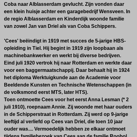
Coba naar Alblasserdam
gevlucht
. Zijn vonden daar
een klein huisje achter een garagebedrijf Wensveen. In
de regio Alblasserdam en Kinderdijk woonde familie
van zowel Jan van Driel als van Coba Schippers.
'Cees' b
eëindigt in 1919 met succes de 5-jarige HBS-
opleiding in Tiel.
Hij begint in 1919 zijn loopbaan als
machinebankwerker en werkt bij diverse bedrijven.
E
ind juli 1920 vertrok hij naar Rotterdam en werkte daar
voor een baggermaatschappij.
Daar behaalt hij in 1924
het diploma Werktuigkunde aan de Academie voor
Beeldende Kunsten en Technische Wetenschappen (in
de volksmond eerst MTS, later HTS).
Toen ontmoette Cees voor het eerst
Anna Lesman (* 2
juli 1910), roepnaam Annie. Zij woonde met haar ouders
in de Schipperstraat in Rotterdam. Zij werd op 9-jarige
leeftijd al verliefd op Cees van Driel, die toen 10 jaar
ouder was.... Vermoedelijk hebben ze elkaar ontmoet
tijdens familiebezoek van Cees aan de familie Roobol,