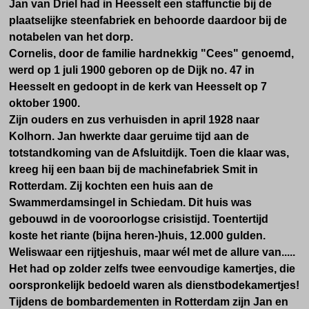
Jan van Driel had
in Heesselt
een staffunctie bij de
plaatselijke steenfabriek en behoorde daardoor bij de
notabelen van het dorp.
Cornelis, door de familie hardnekkig "Cees" genoemd,
werd
op 1 juli 1900
geboren op de Dijk no. 47 in
Heesselt en gedoopt in de kerk van Heesselt op 7
oktober 1900.
Zijn ouders en zus verhuisden in april 1928 naar
Kolhorn
.
Jan hwerkte daar geruime tijd aan de
totstandkoming van de Afsluitdijk. Toen die klaar was,
kreeg hij een baan bij de machinefabriek Smit in
Rotterdam. Zij kochten een huis aan de
Swammerdamsingel in Schiedam. Dit huis was
gebouwd in de vooroorlogse crisistijd. Toentertijd
koste het riante (bijna heren-)huis, 12.000 gulden.
Weliswaar een rijtjeshuis, maar wél met de allure van.....
Het had op zolder zelfs twee eenvoudige kamertjes, die
oorspronkelijk bedoeld waren als dienstbodekamertjes!
Tijdens de bombardementen in Rotterdam zijn Jan en