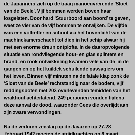
de Japanners zich op de traag manoeuvrerende ‘Sloet
van de Beele’. Vijf bommen werden boven haar
losgelaten. Door hard ‘Stuurboord aan boord’ te geven,
weet ze vier van de vijf bommen te ontwijken. De vijfde
was een voltreffer en schoot via het bovenlicht van de
machinekamerschacht tot diep in het schip alwaar hij
met een enorme dreun ontplofte. In de daaropvolgende
situatie van rondvliegende hout- en glas splinters en
brand- en rook ontwikkeling kwamen vele van de, in de
gangen en op het kuildek schuilende passagiers om
het leven. Binnen vijf minuten na de fatale klap zonk de
‘Sloet van de Beele’ rechtstandig naar de bodem, vijf
reddingsboten met 203 overlevenden temidden van het
wrakhout achterlatend. 249 personen vonden tijdens
deze aanval de dood, waaronder Cees die
overlijdt aan
zijn zware verwondingen.
Na de verloren zeeslag op de Javazee op 27-28
februari 1942 moeten de strijdkrachten op 8 maart