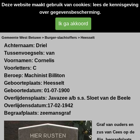
Deze website maakt gebruik van cookies: lees de kennisgeving
Oorlogsslachtoffers 
over gegevensbescherming.
West- Betuwe
Ik ga akkoord
Dhr. C. van Driel
Gemeente West Betuwe > Burger-slachtoffers > Heesselt
Achternaam: Driel
Tussenvoegsels: van
Voornamen: Cornelis
Voorletters: C
Beroep:
Machinist Billiton
Geboorteplaats: Heesselt
Geboortedatum: 01-07-1900
Overlijdensplaats:
Javazee a/b s.s. Sloet van de Beele
Overlijdensdatum:17-02-1942
Begraafplaats: zeemansgraf
Graf van ouders en
zus van Cees op de
Alg. begraafplaats