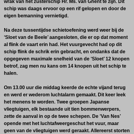
wrak van het zusterschip Hr. Ms. van Ghent te zijn. Dit
schip was daags ervoor op een rif gelopen en door de
eigen bemanning vernietigd.
Na deze tussentijdse schietoefening werd weer bij de
‘Sloet van de Beele’ aangesloten, die er op dat moment
al flink de vaart erin had. Het vuurgevecht had op dit
schip flink de schrik erin gebracht, en ondanks dat de
opgegeven maximale snelheid van de ‘Sloet’ 12 knopen
betrof, zag men nu kans om 14 knopen uit het schip te
halen.
Om 13.00 uur die middag keerde de echte vijand terug
en werd er wederom luchtalarm gemaakt. Dit keer leek
het menens te worden. Twee groepen Japanse
vliegtuigen, elk bestaande uit tien bommenwerpers,
zette de aanval in op de twee schepen. De ‘Van Nes’
opende met het luchtafweergeschut het vuur, maar
geen van de vliegtuigen werd geraakt. Allereerst storten