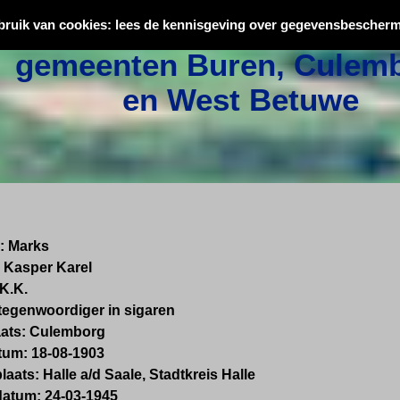
Oorlogsslachtoffers uit
bruik van cookies: lees de kennisgeving over gegevensbescherm
gemeenten Buren, Culemb
en West Betuwe
:
Marks
Kasper Karel
K.K.
tegenwoordiger in sigaren
ats:
Culemborg
tum:
18-08-1903
laats:
Halle a/d Saale, Stadtkreis Halle
datum:
24-03-1945