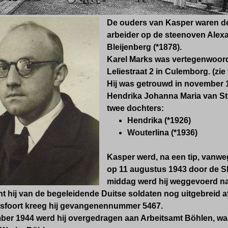
De ouders van Kasper waren de
arbeider op de steenoven Alexa
Bleijenberg (*1878).
Karel Marks was vertegenwoord
Leliestraat 2 in Culemborg. (zie 
Hij was getrouwd in november
Hendrika Johanna Maria van Sti
twee dochters:
Hendrika (*1926)
Wouterlina (*1936)
Kasper werd
, na een tip,
vanweg
o
p 11 augustus 1943
door de S
middag werd hij weggevoerd na
t hij van de begeleidende Duitse soldaten nog uitgebreid 
sfoort kreeg hij gevangenennummer 5467.
ber 1944 werd hij overgedragen aan Arbeitsamt Böhlen, waar