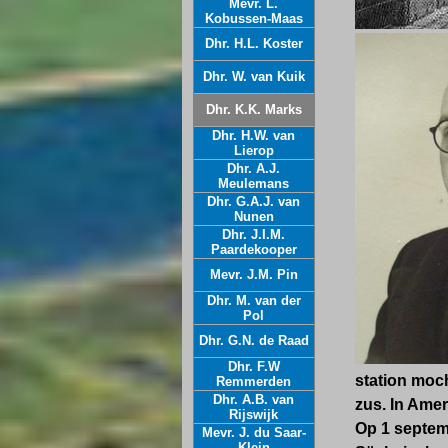
Mevr. L.
Kobussen-Maas
Dhr. H.L. Koster
Dhr. W. van Kuik
Dhr. K.K. Marks
Dhr. H.W. van
Lierop
Dhr. A.J.
Meulemans
Dhr. G.A.J. van
Nunen
Dhr. J.I.M.
Paardekooper
Mevr. J.M. Pin
Dhr. M. van der
Pol
Dhr. G.N. de Raad
Dhr. F.W
station moch
Remmerden
Dhr. A.B. van
zus.
In Amer
Rijswijk
Op 1 septem
Mevr. J. du Saar-
Klein