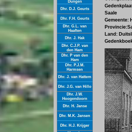
Dungen
Gedenkplaats
Dhr. D.J. Geurts
Saale
Dhr. F.H. Geurts
Gemeente:
H
Dhr. G.L. van
Provincie:
S
Haaften
Land:
Duits
Dhr. J. Hak
Gedenkboek
Dhr. C.J.P. van
den Ham
Dhr. P van den
Ham
Dhr. P.J.M.
Harmsen
Dhr. J. van Hattem
Dhr. J.G. van Hillo
Dhr. J.W.
Hoogendoorn
Dhr. H. Janse
Dhr. M.K. Jansen
Dhr. H.J. Krijger