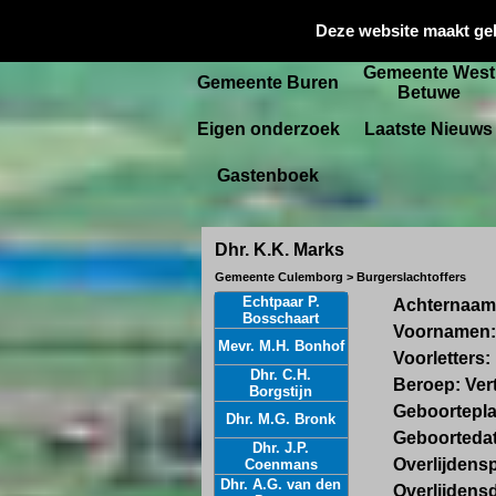
Gemeente
Deze website maakt ge
Startpagina
Culemborg
Gemeente West
Gemeente Buren
Betuwe
Eigen onderzoek
Laatste Nieuws
Gastenboek
Dhr. K.K. Marks
Gemeente Culemborg > Burgerslachtoffers
Echtpaar P.
Achternaam
Bosschaart
Voornamen:
Mevr. M.H. Bonhof
Voorletters:
Dhr. C.H.
Beroep:
Ver
Borgstijn
Geboortepla
Dhr. M.G. Bronk
Geboorteda
Dhr. J.P.
Overlijdensp
Coenmans
Dhr. A.G. van den
Overlijdens