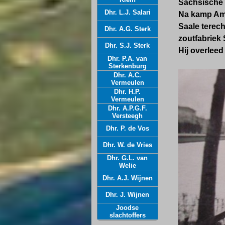
Sächsische
Dhr. L.J. Salari
Na kamp Ame
Saale terec
Dhr. A.G. Sterk
zoutfabriek 
Dhr. S.J. Sterk
Hij overleed 
Dhr. P.A. van
Sterkenburg
Dhr. A.C.
Vermeulen
Dhr. H.P.
Vermeulen
Dhr. A.P.G.F.
Versteegh
Dhr. P. de Vos
Dhr. W. de Vries
Dhr. G.L. van
Welie
Dhr. A.J. Wijnen
Dhr. J. Wijnen
Joodse
slachtoffers