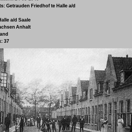
: Getrauden Friedhof te Halle a/d
alle a/d Saale
achsen Anhalt
land
:
37