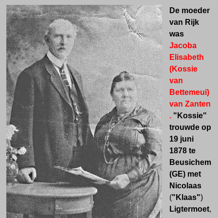
De moeder
van Rijk
was
Jacoba
Elisabeth
(Kossie
van
Bettemeui)
van Zanten
.
"Kossie"
trouwde op
19 juni
1878 te
Beusichem
(GE) met
Nicolaas
(
"Klaas"
)
Ligtermoet
,