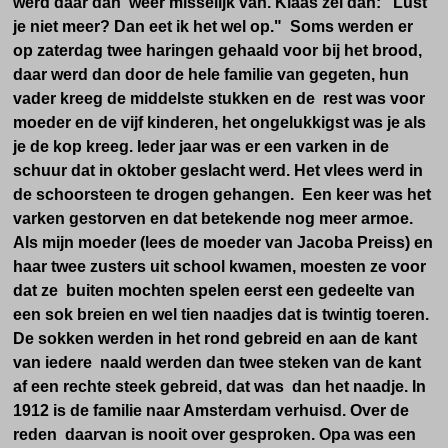
werd daar dan weer misselijk van. Klaas zei dan: "Lust
je niet meer? Dan eet ik het wel op." Soms werden er
op zaterdag twee haringen gehaald voor bij het brood,
daar werd dan door de hele familie van gegeten, hun
vader kreeg de middelste stukken en de rest was voor
moeder en de vijf kinderen, het ongelukkigst was je als
je de kop kreeg. Ieder jaar was er een varken in de
schuur dat in oktober geslacht werd. Het vlees werd in
de schoorsteen te drogen gehangen. Een keer was het
varken gestorven en dat betekende nog meer armoe.
Als mijn moeder (lees de moeder van Jacoba Preiss) en
haar twee zusters uit school kwamen, moesten ze voor
dat ze buiten mochten spelen eerst een gedeelte van
een sok breien en wel tien naadjes dat is twintig toeren.
De sokken werden in het rond gebreid en aan de kant
van iedere naald werden dan twee steken van de kant
af een rechte steek gebreid, dat was dan het naadje. In
1912 is de familie naar Amsterdam verhuisd. Over de
reden daarvan is nooit over gesproken. Opa was een