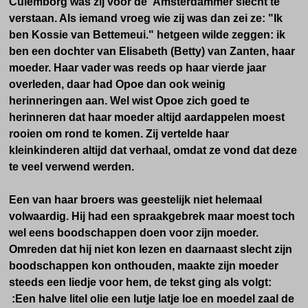
Culemborg was zij voor de Amsterdammer slecht te
verstaan. Als iemand vroeg wie zij was dan zei ze: "Ik
ben Kossie van Bettemeui." hetgeen wilde zeggen: ik
ben een dochter van Elisabeth (Betty) van Zanten, haar
moeder. Haar vader was reeds op haar vierde jaar
overleden, daar had Opoe dan ook weinig
herinneringen aan. Wel wist Opoe zich goed te
herinneren dat haar moeder altijd aardappelen moest
rooien om rond te komen. Zij vertelde haar
kleinkinderen altijd dat verhaal, omdat ze vond dat deze
te veel verwend werden.
Een van haar broers was geestelijk niet helemaal
volwaardig. Hij had een spraakgebrek maar moest toch
wel eens boodschappen doen voor zijn moeder.
Omreden dat hij niet kon lezen en daarnaast slecht zijn
boodschappen kon onthouden, maakte zijn moeder
steeds een liedje voor hem, de tekst ging als volgt:
:Een halve litel olie een lutje latje loe en moedel zaal de