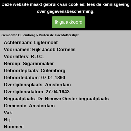
Deze website maakt gebruik van cookies: lees de kennisgeving
Oorlogsslachtoffers 
over gegevensbescherming.
West- Betuwe
Ik ga akkoord
Dhr. R. Ligtermoet
Gemeente Culemborg > Buiten de slachtofferslijst
Achternaam:
Ligtermoet
Voornamen:
Rijk Jacob Cornelis
Voorletters:
R.J.C.
Beroep:
Sigarenmaker
Geboorteplaats:
Culemborg
Geboortedatum:
07-01-1890
Overlijdensplaats:
Amsterdam
Overlijdensdatum:
27-04-1943
Begraafplaats: De Nieuwe Ooster begraafplaats
Gemeente:
Amsterdam
Vak:
Rij:
Nummer: