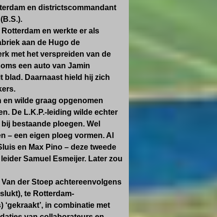
tterdam en districtscommandant
B.S.).
Rotterdam en werkte er als
fabriek aan de Hugo de
werk met het verspreiden van de
e soms een auto van Jamin
 blad. Daarnaast hield hij zich
kers.
en en wilde graag opgenomen
. De L.K.P.-leiding wilde echter
 bij bestaande ploegen. Wel
en – een eigen ploeg vormen. Al
Sluis en Max Pino – deze tweede
leider Samuel Esmeijer. Later zou
n Van der Stoep achtereenvolgens
slukt), te Rotterdam-
) ‘gekraakt’, in combinatie met
daties van collaborateurs en