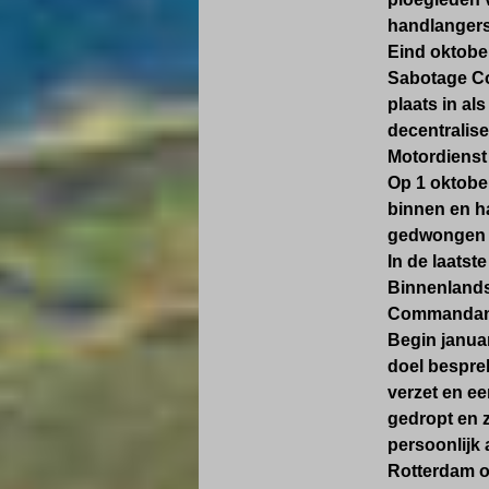
handlangers
Eind oktober
Sabotage Co
plaats in al
decentralise
Motordienst
Op 1 oktobe
binnen en ha
gedwongen in
In de laats
Binnenlands
Commandant v
Begin januar
doel besprek
verzet en ee
gedropt en z
persoonlijk 
Rotterdam op