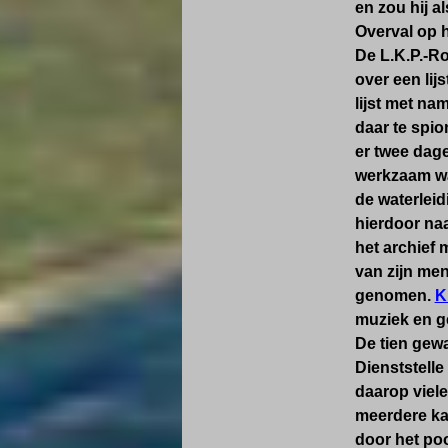
en zou hij a
Overval op h
De L.K.P.-Ro
over een lij
lijst met na
daar te spio
er twee dage
werkzaam wa
de waterleid
hierdoor naa
het archief 
van zijn men
genomen.
K
muziek en g
De tien gew
Dienststelle
daarop viele
meerdere ka
door het poo