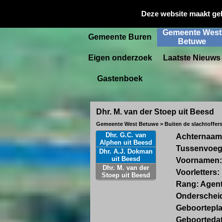
Gemeente
Deze website maakt ge
Startpagina
Culemborg
Gemeente West
Gemeente Buren
Betuwe
Eigen onderzoek
Laatste Nieuws
Gastenboek
Dhr. M. van der Stoep uit Beesd
Gemeente West Betuwe > Buiten de slachtoffersl
Dhr. G.C. van
Achternaam
Alphen uit Beesd
Tussenvoegs
Dhr. A.J. Dokman
uit Beesd
Voornamen:
Dhr. M. van der
Voorletters:
Stoep uit Beesd
Rang: Agent
Onderscheid
Geboortepl
Geboorteda