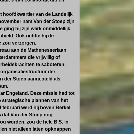
t hoofdkwartier van de Landelijk
november nam Van der Stoep zijn
 ging hij zijn werk onmiddellijk
hield. Ook richtte hij de
e zou verzorgen.
ureau aan de Mathenesserlaan
erdammers die vrijwillig of
arbeidskrachten te saboteren.
organisatiestructuur der
n der Stoep aangesteld als
dam.
naar Engeland. Deze missie had tot
e strategische plannen van het
 februari werd hij boven Berkel
as dat Van der Stoep nog
zou worden, zou de hele B.S. in
eien niet alleen laten opknappen