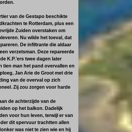
worden.
rtier van de Gestapo beschikte
jdkrachten te Rotterdam, plus een
bevrijde Zuiden overstaken om
everen. Nu wilde het toeval, dat
areren. De infiltrante die aldaar
 een verzetsman. Deze repareerde
de K.P.’ers twee dagen later
n tien man het pand overvallen en
loeg, Jan Arie de Groot met drie
iding van de overval op zich
neel. Zij zou zorgen voor harde
an de achterzijde van de
iden op het balkon. Dadelijk
en voor hun leven, terwijl er van
r dit spervuur trachtten allen
onker was niet te zien wie en hij