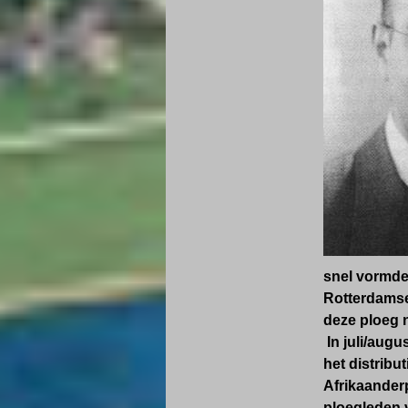
snel vormde 
Rotterdamse 
deze ploeg 
In juli/aug
het distribu
Afrikaanderp
ploegleden v