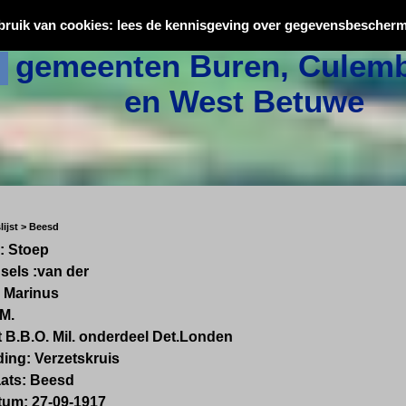
Oorlogsslachtoffers uit
bruik van cookies: lees de kennisgeving over gegevensbescherm
gemeenten Buren, Culemb
en West Betuwe
ijst > Beesd
: Stoep
els :van der
 Marinus
 M.
 B.B.O. Mil. onderdeel Det.Londen
ing: Verzetskruis
aats: Beesd
tum: 27-09-1917