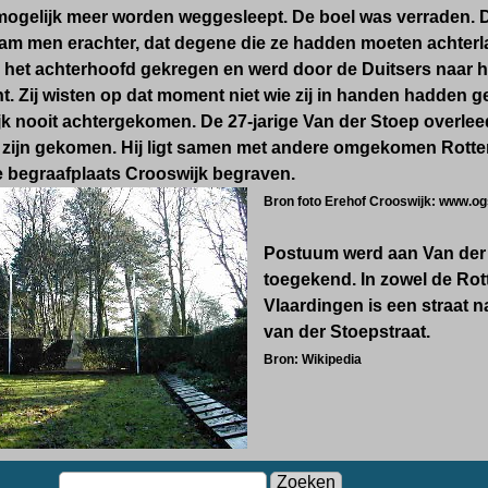
ogelijk meer worden weggesleept. De boel was verraden. De
wam men erachter, dat degene die ze hadden moeten achterla
n het achterhoofd gekregen en werd door de Duitsers naar
. Zij wisten op dat moment niet wie zij in handen hadden g
jk nooit achtergekomen. De 27-jarige Van der Stoep overle
te zijn gekomen. Hij ligt samen met andere omgekomen Rotte
e begraafplaats Crooswijk begraven.
Bron foto Erehof Crooswijk: www.og
Postuum werd aan Van der 
toegekend. In zowel de Rot
Vlaardingen is een straat
van der Stoepstraat.
Bron: Wikipedia
Zoeken