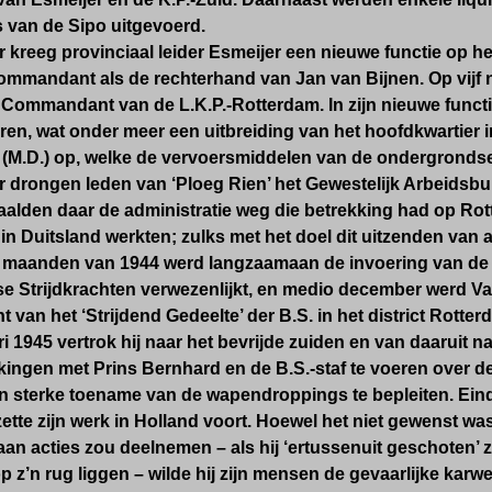
 van de Sipo uitgevoerd.
 kreeg provinciaal leider Esmeijer een nieuwe functie op he
mmandant als de rechterhand van Jan van Bijnen. Op vijf 
s Commandant van de L.K.P.-Rotterdam. In zijn nieuwe functie
ren, wat onder meer een uitbreiding van het hoofdkwartier in
 (M.D.) op, welke de vervoersmiddelen van de ondergronds
r drongen leden van ‘Ploeg Rien’ het Gewestelijk Arbeidsb
alden daar de administratie weg die betrekking had op Rott
 Duitsland werkten; zulks met het doel dit uitzenden van 
te maanden van 1944 werd langzaamaan de invoering van de 
e Strijdkrachten verwezenlijkt, en medio december werd Va
an het ‘Strijdend Gedeelte’ der B.S. in het district Rotter
i 1945 vertrok hij naar het bevrijde zuiden en van daaruit 
ingen met Prins Bernhard en de B.S.-staf te voeren over d
n sterke toename van de wapendroppings te bepleiten. Eind
ette zijn werk in Holland voort. Hoewel het niet gewenst w
aan acties zou deelnemen – als hij ‘ertussenuit geschoten’ 
 z’n rug liggen – wilde hij zijn mensen de gevaarlijke karw