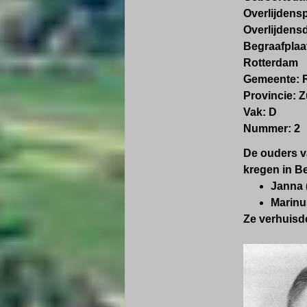
Overlijdens
Overlijdens
Begraafplaa
Rotterdam
Gemeente: 
Provincie: 
Vak: D
Nummer: 2
De ouders v
kregen in B
Janna 
Marinu
Ze verhuisde