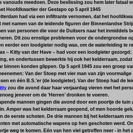
ls vanouds meedoen. Deze beslissing zou hem later fataal 
et Hoofdkwartier der Gestapo op 5 april 1945
tterdam had via een infiltrante vernomen, dat het hoofdkwa
st met namen van de leidende figuren der Binnenlandse Stri
men van personen die voor de Duitsers naar het inmiddels 
neren. Dit zou ernstige problemen voor de ondergrondse opl
n eerder een loodgieter nodig was, om de waterleiding te rep
s – Kitty van der Have – had voor een loodgieter gezorgd;
ing, en ondertussen bewerkte hij ook het kelderraam, zodat 
r binnen konden glippen. Op 5 april 1945 zou een groep va
meenemen: Van der Stoep met vier man van zijn voormalige p
sen en één B.S.’er (de loodgieter). Van der Stoep had de le
itty
zou die avond daar haar verjaardag vieren met het perso
enoeg jenever om de ‘Herren’ dronken te voeren.
apende mannen gingen die avond door een poortje de tuin a
 in. Amper was het kelderraam geopend, of men hoorde gelu
n de eerste schoten. De drie mannen bij het kelderraam rend
nten met automatische wapens op hen geschoten werd. Onde
rtje weg te komen. Eén van hen viel getroffen neer - in het d