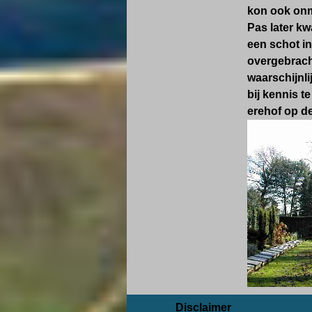
kon ook onm
Pas later k
een schot i
overgebracht
waarschijnli
bij kennis 
erehof op d
Disclaimer