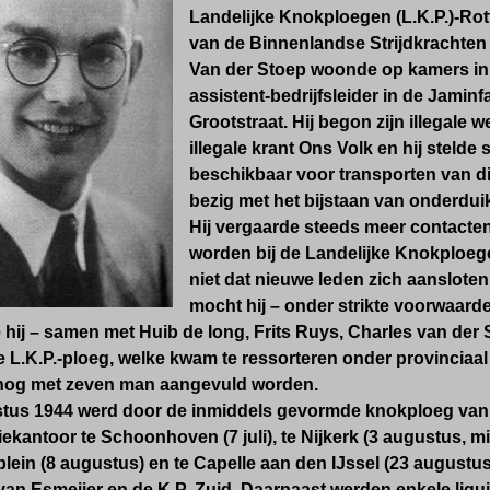
Landelijke Knokploegen (L.K.P.)-Ro
van de Binnenlandse Strijdkrachten (
Van der Stoep woonde op kamers in 
assistent-bedrijfsleider in de Jamin
Grootstraat. Hij begon zijn illegale 
illegale krant Ons Volk en hij steld
beschikbaar voor transporten van dit
bezig met het bijstaan van onderdui
Hij vergaarde steeds meer contact
worden bij de Landelijke Knokploegen
niet dat nieuwe leden zich aansloten
mocht hij – onder strikte voorwaard
hij – samen met Huib de Iong, Frits Ruys, Charles van der 
L.K.P.-ploeg, welke kwam te ressorteren onder provinciaal 
nog met zeven man aangevuld worden.
ustus 1944 werd door de inmiddels gevormde knokploeg va
tiekantoor te Schoonhoven (7 juli), te Nijkerk (3 augustus, mi
lein (8 augustus) en te Capelle aan den IJssel (23 augustus
an Esmeijer en de K.P.-Zuid. Daarnaast werden enkele liqui