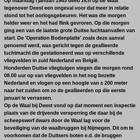
Op maandag l januari 1945 deed zich op de Waal
tegenover Deest een ongeval voor dat meer in relatie
stond tot het oorlogsgebeuren. Het was die morgen
helder weer en het had flink gevroren.
Op die morgen
ging een van de laatste grote Duitse luchtaanvallen van
start.
De 'Operation Bodenplatte' zoals deze aanval
genoemd werd, was gericht tegen de geallieerde
luchtmacht die gestationeerd was op verschillende
vliegvelden in zuid Nederland en België.
Honderden Duitse vliegtuigen stegen die morgen rond
08.00 uur op van vliegvelden in het nog bezette
Nederland en vlogen op een hoogte van ± 200 meter
naar het zuiden om zo de geallieerden op die eerste
januari te verrassen.
Op de Waal bij Deest vond op dat moment een inspectie
plaats van de drijvende versperring die daar bij de
scheepswerf dwars door de Waal lag voor de
beveiliging van de waalbruggen bij Nijmegen. Dit om te
voorkomen dat de Duitsers
boten e.d. de bruggen