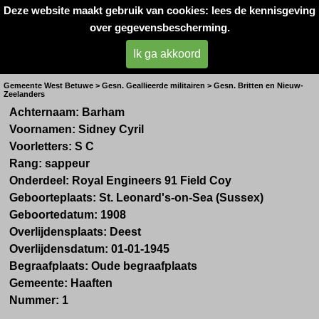
Deze website maakt gebruik van cookies: lees de kennisgeving
Oorlogsslachtoffers 
over gegevensbescherming.
West- Betuwe
Ik ga akkoord
Aangespoeld in Haaften jan. 1945
Gemeente West Betuwe > Gesn. Geallieerde militairen > Gesn. Britten en Nieuw-
Zeelanders
Achternaam: Barham
Voornamen: Sidney Cyril
Voorletters: S C
Rang: sappeur
Onderdeel: Royal Engineers 91 Field Coy
Geboorteplaats: St. Leonard's-on-Sea (Sussex)
Geboortedatum: 1908
Overlijdensplaats: Deest
Overlijdensdatum: 01-01-1945
Begraafplaats: Oude begraafplaats
Gemeente: Haaften
Nummer: 1