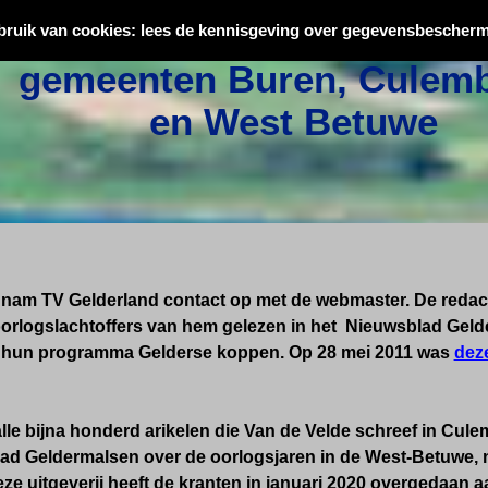
Oorlogsslachtoffers uit
bruik van cookies: lees de kennisgeving over gegevensbescherm
gemeenten Buren, Culemb
en West Betuwe
1 nam TV Gelderland contact op met de webmaster. De redact
orlogslachtoffers van hem gelezen in het Nieuwsblad Geld
 hun programma Gelderse koppen. Op 28 mei 2011 was
dez
alle bijna honderd arikelen die Van de Velde schreef in Cul
ad Geldermalsen over de oorlogsjaren in de West-Betuwe, n
e uitgeverij heeft de kranten in januari 2020 overgedaan a