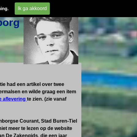
 
Ik ga akkoord
ing.
org 
ie had een artikel over twee
ermalsen en wilde graag een item
e aflevering
te zien. (zie vanaf
emborgse Courant, Stad Buren-Tiel
iet meer te lezen op de website
an De Zakengids, die een jaar