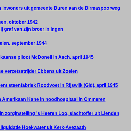
inwoners uit gemeente Buren aan de Birmaspoorweg
gen, oktober 1942
j graf van zijn broer in Ingen
oelen, september 1944
kaanse piloot McDonell in Asch, april 1945
e verzetsstrijder Ebbens uit Zoelen
 steenfabriek Roodvoet in Rijswijk (Gld), april 1945
Amerikaan Kane in noodhospitaal in Ommeren
n zorginstelling 's Heeren Loo, slachtoffer uit Lienden
liquidatie Hoekwater uit Kerk-Avezaath