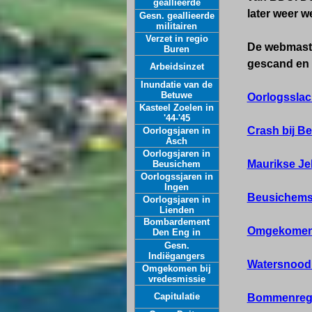
geallieerde
vliegtuigen
later weer 
Gesn. geallieerde
militairen
Verzet in regio
De webmaster
Buren
gescand en 
Arbeidsinzet
Inundatie van de
Betuwe
Oorlogsslach
Kasteel Zoelen in
'44-'45
Crash bij B
Oorlogsjaren in
Asch
Oorlogsjaren in
Maurikse Je
Beusichem
Oorlogssjaren in
Ingen
Beusichems 
Oorlogsjaren in
Lienden
Bombardement
Omgekomen 
Den Eng in
Ommeren, april
Gesn.
1945
Indiëgangers
Watersnood 
Omgekomen bij
vredesmissie
Capitulatie
Bommenrege