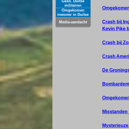
Gesn. Duitse
militairen
Omgekomen 
Omgekomen
inwoner in Duitse
dienst
Crash bij In
Media-aandacht
Kevin Pike bi
Crash bij Z
Crash Ameri
De Gronings
Bombardement
Omgekomen 
Misstanden i
Mysterieuze 