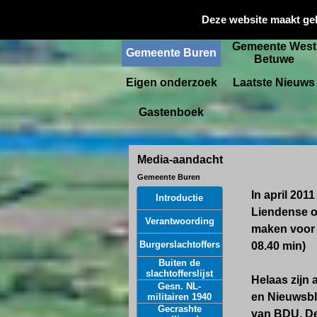
Gemeente
Deze website maakt ge
Startpagina
Culemborg
Gemeente West
Gemeente Buren
Betuwe
Eigen onderzoek
Laatste Nieuws
Gastenboek
Media-aandacht
Gemeente Buren
In april 201
Introductie
Liendense o
Verantwoording
maken voor
Burgerslachtoffers
08.40 min)
Buiten de
slachtofferslijst
Helaas zijn 
Gesn. NL-
en Nieuwsbl
militairen 1940
Gecrashte
van BDU. Dez