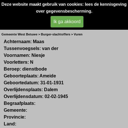
Deze website maakt gebruik van cookies: lees de kennisgeving
Oorlogsslachtoffers 
over gegevensbescherming.
West- Betuwe
Ik ga akkoord
Mevr. N. van der Maas
Gemeente West Betuwe > Burger-slachtoffers > Vuren
Achternaam: Maas
Tussenvoegsels: van der
Voornamen: Niesje
Voorletters: N
Beroep: dienstbode
Geboorteplaats: Ameide
Geboortedatum:
31-01-1931
Overlijdensplaats: Dalem
Overlijdensdatum: 02-02-1945
Begraafplaats:
Gemeente:
Provincie:
Land: