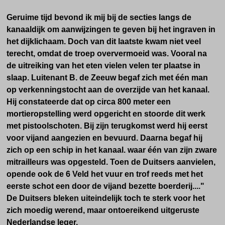
Geruime tijd bevond ik mij bij de secties langs de
kanaaldijk om aanwijzingen te geven bij het ingraven in
het dijklichaam. Doch van dit laatste kwam niet veel
terecht, omdat de troep oververmoeid was. Vooral na
de uitreiking van het eten vielen velen ter plaatse in
slaap. Luitenant B. de Zeeuw begaf zich met één man
op verkenningstocht aan de overzijde van het kanaal.
Hij constateerde dat op circa 800 meter een
mortieropstelling werd opgericht en stoorde dit werk
met pistoolschoten. Bij zijn terugkomst werd hij eerst
voor vijand aangezien en bevuurd. Daarna begaf hij
zich op een schip in het kanaal. waar één van zijn zware
mitrailleurs was opgesteld. Toen de Duitsers aanvielen,
opende ook de 6 Veld het vuur en trof reeds met het
eerste schot een door de vijand bezette boerderij...."
De Duitsers bleken uiteindelijk toch te sterk voor het
zich moedig werend, maar ontoereikend uitgeruste
Nederlandse leger.