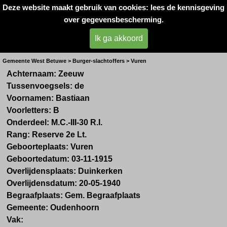
Deze website maakt gebruik van cookies: lees de kennisgeving
Oorlogsslachtoffers 
over gegevensbescherming.
West- Betuwe
Ik ga akkoord
Dhr. B. de Zeeuw
Gemeente West Betuwe > Burger-slachtoffers > Vuren
Achternaam: Zeeuw
Tussenvoegsels: de
Voornamen: Bastiaan
Voorletters: B
Onderdeel:
M.C.-III-30 R.I.
Rang: Reserve 2e Lt.
Geboorteplaats: Vuren
Geboortedatum:
03-11-1915
Overlijdensplaats: Duinkerken
Overlijdensdatum: 20-05-1940
Begraafplaats: Gem. Begraafplaats
Gemeente: Oudenhoorn
Vak: