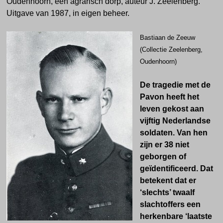
Oudenhoorn, een agrarisch dorp, auteur J. Zeelenberg.
Uitgave van 1987, in eigen beheer.
Bastiaan de Zeeuw
(Collectie Zeelenberg,
Oudenhoorn)
De tragedie met de
Pavon heeft het
leven gekost aan
vijftig Nederlandse
soldaten. Van hen
zijn er 38 niet
geborgen of
geïdentificeerd. Dat
betekent dat er
‘slechts’ twaalf
slachtoffers een
herkenbare ‘laatste