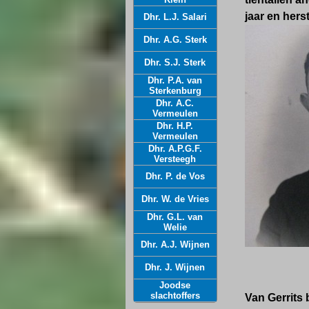
jaar en her
Dhr. L.J. Salari
Dhr. A.G. Sterk
Dhr. S.J. Sterk
Dhr. P.A. van
Sterkenburg
Dhr. A.C.
Vermeulen
Dhr. H.P.
Vermeulen
Dhr. A.P.G.F.
Versteegh
Dhr. P. de Vos
Dhr. W. de Vries
Dhr. G.L. van
Welie
Dhr. A.J. Wijnen
Dhr. J. Wijnen
Joodse
slachtoffers
Van Gerrits