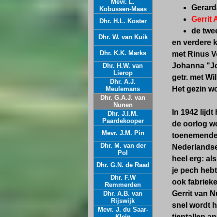
Mevr. L.
Gerard
Kobussen-Maas
Gerrit
Dhr. H.L. Koster
de twe
Dhr. W. van Kuik
en verdere k
Dhr. K.K. Marks
met Rinus Ve
Johanna "Jo"
Dhr. H.W. van
Lierop
getr. met Wi
Dhr. A.J.
Het gezin w
Meulemans
Dhr. G.A.J. van
Nunen
In 1942 lijd
Dhr. J.I.M.
Paardekooper
de oorlog wo
Mevr. J.M. Pin
toenemende m
Dhr. M. van der
Nederlandse
Pol
heel erg: al
Dhr. G.N. de Raad
je pech hebt
Dhr. F.W
ook fabriek
Remmerden
Gerrit van N
Dhr. A.B. van
Rijswijk
snel wordt h
Mevr. J. du Saar-
tientallen 
Klein