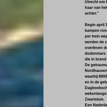
Utrecht om 
haar van het
achter.”
Begin april 
kampen rond
per trein w
worden de
z
overleven do
dodenmars z
die in brand
De getraumat
Nordhausen,
waarbij 8800
en in de ge
Dagboekschri
wekenlange,
Zwartsluis.
Een Nederlan