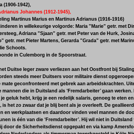
a (1906-1942),
 Adrianus Johannes (1912-1945),
eling Martinus Marius en Martinus Adrianus (1916-1916)
inderen in willekeurige volgorde: Maria "Marie" getr. met Di
rsteeg, Adriana "Sjaan" getr. met Peter van de Hurk, Josin
 getr. met Pieter Martens, Gerarda "Grada" getr. met Marin
llie Schoots.
oonde in Culemborg in de Spoorstraat.
t het Duitse leger zware verliezen aan het Oostfront bij Stal
rden steeds meer Duitsers voor militaire dienst opgeroepen
ate geconfronteerd met gebrek aan arbeidskrachten. Uiteind
 mannen die in Duitsland als ‘Fremdarbeiter’ gaan werken.
s je geluk hebt, krijg je een redelijk salaris, genoeg te ete
, is het zo zwaar dat je blij bent als je overleeft. De geall
en en werkplaatsen en daardoor vinden veel mannen de doo
unen is é
én van die ‘Fremdarbeiter’. Hij wil niet in Duitslan
ij
door de Sicherheitsdienst opgepakt en via kamp Amersfoort
andere Nederlanders als timmerman tewerkgesteld in Köln-N