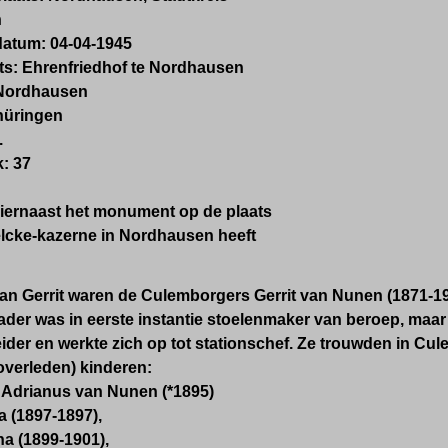
n
datum:
04-04-1945
ts:
Ehrenfriedhof te Nordhausen
Nordhausen
hüringen
.
:
37
hiernaast het monument op de plaats
lcke-kazerne in Nordhausen
heeft
an Gerrit waren de Culemborgers Gerrit van Nunen (1871-1
vader was in eerste instantie stoelenmaker van beroep, maar 
ider en werkte zich op tot stationschef. Ze trouwden in C
overleden) kinderen:
 Adrianus van Nunen (*1895)
a (1897-1897),
na (1899-1901),