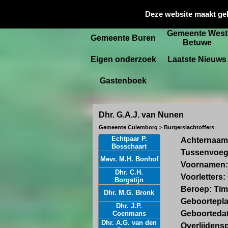
Gemeente
Deze website maakt ge
Startpagina
Culemborg
Gemeente West
Gemeente Buren
Betuwe
Eigen onderzoek
Laatste Nieuws
Gastenboek
Dhr. G.A.J. van Nunen
Gemeente Culemborg > Burgerslachtoffers
Echtpaar P.
Achternaam
Bosschaart
Tussenvoeg
Mevr. M.H. Bonhof
Voornamen:
Dhr. C.H.
Voorletters:
Borgstijn
Beroep:
Ti
Dhr. M.G. Bronk
Geboortepla
Dhr. J.P.
Geboorteda
Coenmans
Dhr. A.G. van den
Overlijdensp