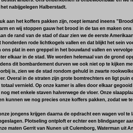
 het nabijgelegen Halberstadt.
druk aan het koffers pakken zijn, roept iemand ineens "Brood h
arm en wij stoppen gauw het brood in de tas en maken ons z
aan de rand van de stad of daar zien we de eerste Amerikaan
at honderden rode lichtkogels vallen en dat blijkt het sein vo
n ons plat in een greppel in het bouwland vallen en vervol
ter elkaar in de stad. We worden helemaal van de grond op
ijdens dit bombardement durven we ook niet op te kijken me
orbij is, zien we de stad rondom gehuld in zwarte rookwolk
er. Overal in de straten zijn grote bomtrechters en ligt puin
totaal vernield. Op onze kamer is alles door elkaar gegoo
nog met enkele staven halverwege de vloer. Onze slaapplaat
n kunnen we nog precies onze koffers pakken, zodat we t
nze jongens krijgen daarna de opdracht een wagen vol te l
opgeslagen. Plotseling ontploft er echter een blindganger a
ze maten Gerrit van Nunen uit Culemborg, Waterman uit A