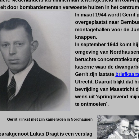
stelt door bombardementen verwoeste huizen
in het centru
In maart 1944 wordt Gerrit
overgeplaatst naar Bernbur
montagehallen voor de Jun
knappen.
In september 1944 komt hij u
omgeving van Nordhausen, i
beruchte concentratiekamp 
kaserne waar de dwangarbei
Gerrit zijn laatste
briefkaart
Utrecht. Daaruit blijkt dat h
bevrijding van Maastricht 
wens uit ‘springlevend mij
te ontmoeten’.
Gerrit (links) met zijn kameraden in Nordhausen
 barakgenoot Lukas Dragt is een verslag