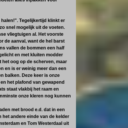
alen!". Tegelijkertijd klinkt er
o snel mogelijk uit de voeten.
se vliegtuigen al. Het voorste
or de aanval, want de hel barst
gens vallen de bommen een half
gelicht en met kluiten modder
t het oog op de scherven, maar
en en is er weinig meer dan een
 en balken. Deze keer is onze
id en het plafond van gewapend
s staat vlakbij het raam en
enminste onze kleren nog kunnen
aden met brood e.d. dat in een
an het andere einde van de kelder
msterdam en Tom Westerdaal uit