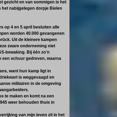
t gezicht en van sommigen is het
n het nabijgelegen dorpje Bielen
 op 4 en 5 april besluiten alle
ampen
worden 40.000 gevangenen
brück.
Uit de kleinere kampen
 deze zware onderneming niet
SS-bewaking. Bij één zo’n
n een schuur gedreven, waarna
ans, want hun kamp ligt in
 driekwart is weggevaagd en
aanse militairen in de omgeving
wangarbeiders.
los te maken en komt na een
1945 weer behouden thuis in
rijking van mijn leven zit in het