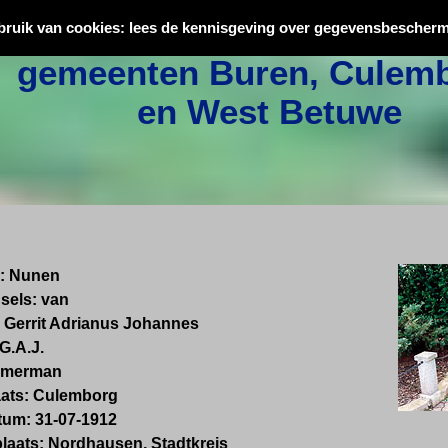
Oorlogsslachtoffers uit
bruik van cookies: lees de kennisgeving over gegevensbescherm
gemeenten Buren, Culemb
en West Betuwe
:
Nunen
sels:
van
Gerrit Adrianus Johannes
G.A.J.
mmerman
ats:
Culemborg
tum:
31-07-1912
laats:
Nordhausen, Stadtkreis