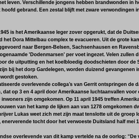
het leven. Verschillende jongens hebben brandwonden in he
 hoofd gebrand. Een zestal blijft met zware verwondingen i
1945 is het Amerikaanse leger zover opgerukt, dat de Duitsers
 het Dora Mittelbau complex te evacueren.
Uit de grote k
eggevoerd naar Bergen-Belsen, Sachsenhausen en Ravens
ogenaamde 'Dodenmarsen'
per voet ingezet. Velen zullen
or de uitputting en het koelbloedig doodschieten door de 
ijn bij het dorp Gardelegen, worden duizend gevangenen i
 wordt gestoken.
iseerde overlevende collega’s van Gerrit ontspringen de d
 dat op 3 en 4 april door Amerikaanse luchtaanvallen voor
 inwoners zijn omgekomen. Op 11 april 1945 treffen Amerik
bouwen van het kamp de lijken aan van 1278 omgekomen d
jver Lukas weet zich met zijn maat tenslotte uit de groep 
 enerverende tocht door het verwoeste Duitsland half mei 
dse overlevende van dit kamp vertelde na de oorlog: “De ver