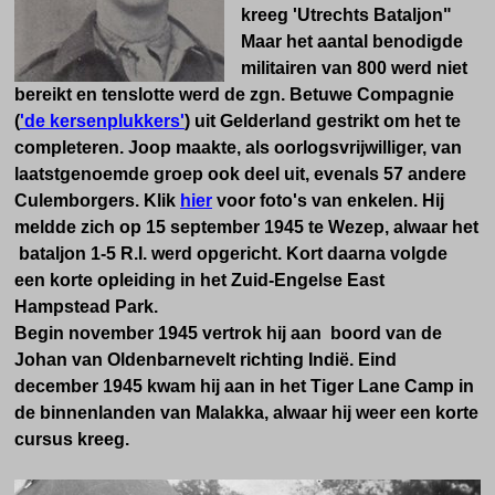
kreeg 'Utrechts Bataljon"
Maar het aantal benodigde
militairen van 800 werd niet
bereikt en tenslotte werd de zgn. Betuwe Compagnie
(
'de kersenplukkers'
) uit Gelderland gestrikt om het te
completeren. Joop maakte, als oorlogsvrijwilliger, van
laatstgenoemde groep ook deel uit, evenals 57 andere
Culemborgers. Klik
hier
voor foto's van enkelen. Hij
meldde zich op 15 september 1945 te Wezep, alwaar het
bataljon 1-5 R.I. werd opgericht. Kort daarna volgde
een korte opleiding in het Zuid-Engelse East
Hampstead Park.
Begin november 1945 vertrok hij aan boord van de
Johan van Oldenbarnevelt richting Indië. Eind
december 1945 kwam hij aan in het Tiger Lane Camp in
de binnenlanden van Malakka, alwaar hij weer een korte
cursus kreeg.