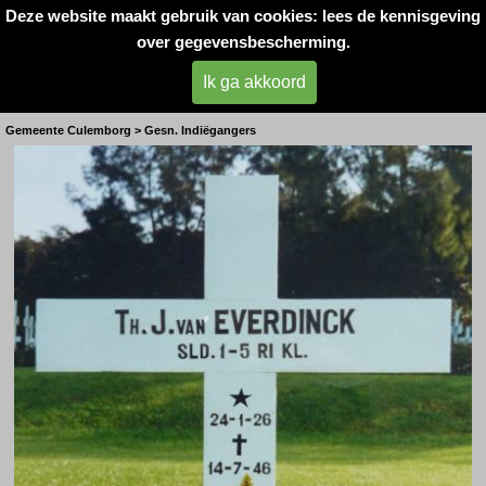
Deze website maakt gebruik van cookies: lees de kennisgeving
Oorlogsslachtoffers 
over gegevensbescherming.
West- Betuwe
Ik ga akkoord
T.J. van Everdinck
Gemeente Culemborg > Gesn. Indiëgangers