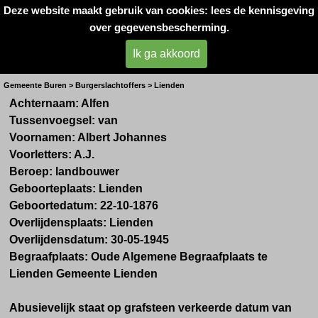
Deze website maakt gebruik van cookies: lees de kennisgeving
Oorlogsslachtoffers 
over gegevensbescherming.
West- Betuwe
Ik ga akkoord
Hr. A.J. van Alfen
Gemeente Buren > Burgerslachtoffers > Lienden
Achternaam: Alfen
Tussenvoegsel: van
Voornamen: Albert Johannes
Voorletters: A.J.
Beroep: landbouwer
Geboorteplaats: Lienden
Geboortedatum: 22-10-1876
Overlijdensplaats: Lienden
Overlijdensdatum: 30-05-1945
Begraafplaats: Oude Algemene Begraafplaats te
Lienden Gemeente Lienden
Abusievelijk staat op grafsteen verkeerde datum van