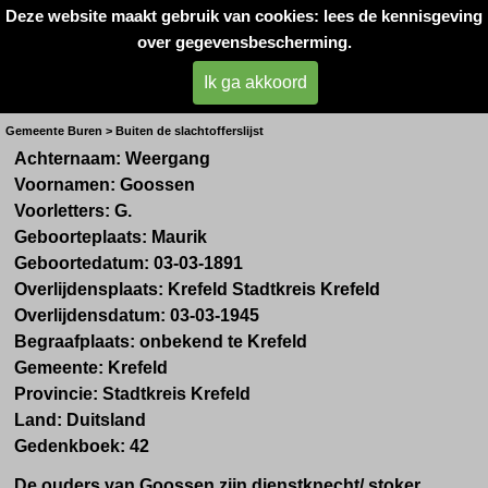
Deze website maakt gebruik van cookies: lees de kennisgeving
Oorlogsslachtoffers 
over gegevensbescherming.
West- Betuwe
Ik ga akkoord
Dhr. G. Weergang uit Maurik
Gemeente Buren > Buiten de slachtofferslijst
Achternaam: Weergang
Voornamen: Goossen
Voorletters: G.
Geboorteplaats: Maurik
Geboortedatum: 03-03-1891
Overlijdensplaats: Krefeld Stadtkreis Krefeld
Overlijdensdatum: 03-03-1945
Begraafplaats: onbekend te Krefeld
Gemeente: Krefeld
Provincie: Stadtkreis Krefeld
Land: Duitsland
Gedenkboek: 42
De ouders van Goossen zijn dienstknecht/ stoker