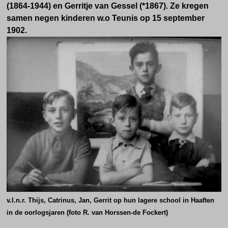
(
1864-1944) en G
erritje van Gessel
(*
1867). Ze kregen
samen negen kinderen w.o Teunis op 15 september
1902.
v.l.n.r. Thijs, Catrinus, Jan, Gerrit op hun lagere school in Haaften
in de oorlogsjaren (foto R. van Horssen-de Fockert)