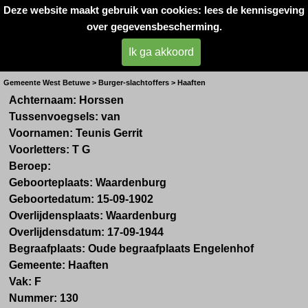
Deze website maakt gebruik van cookies: lees de kennisgeving
Oorlogsslachtoffers 
over gegevensbescherming.
West- Betuwe
Ik ga akkoord
Dhr. T.G. van Horssen
Gemeente West Betuwe > Burger-slachtoffers > Haaften
Achternaam: Horssen
Tussenvoegsels: van
Voornamen: Teunis Gerrit
Voorletters: T G
Beroep:
Geboorteplaats: Waardenburg
Geboortedatum: 15-09-1902
Overlijdensplaats: Waardenburg
Overlijdensdatum:
17-09-1944
Begraafplaats: Oude begraafplaats Engelenhof
Gemeente: Haaften
Vak: F
Nummer: 130