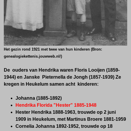
Het gezin rond 1921 met twee van hun kinderen (Bron:
genealogiekettenis.jouwweb.nl/)
De ouders van Hendrika waren Floris Looijen (1859-
1944) en Janske Pieternella de Jongh (1857-1939) Ze
kregen in Heukelum samen acht kinderen:
Johanna (1885-1892)
Hendrika Florida "Hester" 1885-1948
Hester Hendrika 1888-1963, trouwde op 2 juni
1909 in Heukelum, met Martinus Broere 1881-1959
Cornelia Johanna 1892-1952, trouwde op 18