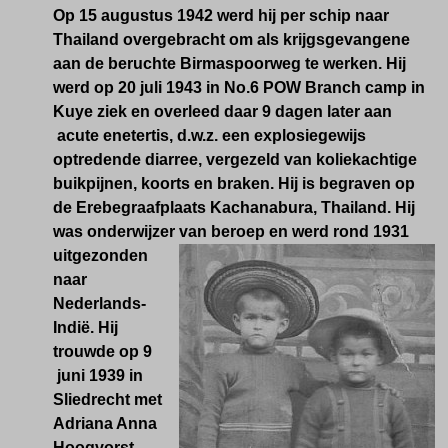
Op 15 augustus 1942 werd hij per schip naar
Thailand overgebracht om als krijgsgevangene
aan de beruchte Birmaspoorweg te werken. Hij
werd op 20 juli 1943 in No.6 POW Branch camp in
Kuye ziek en overleed daar 9 dagen later aan
acute enetertis, d.w.z. een explosiegewijs
optredende diarree, vergezeld van koliekachtige
buikpijnen, koorts en braken. Hij is begraven op
de Erebegraafplaats Kachanabura, Thailand. Hij
was onderwijzer
van beroep en werd rond 1931
uitgezonden
naar
Nederlands-
Indië. Hij
trouwde op 9
juni 1939 in
Sliedrecht met
Adriana Anna
Hoogvorst