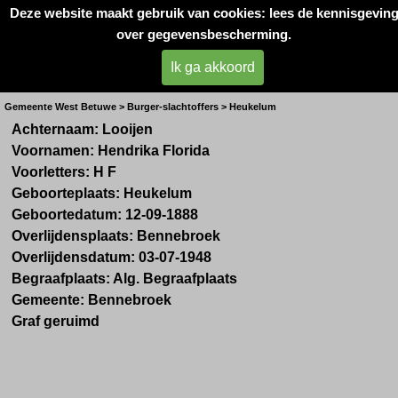
Deze website maakt gebruik van cookies: lees de kennisgevin
Oorlogsslachtoffers 
over gegevensbescherming.
West- Betuwe
Ik ga akkoord
Mevr. H.F. Kettenis-Looijen
Gemeente West Betuwe > Burger-slachtoffers > Heukelum
Achternaam: Looijen
Voornamen: Hendrika Florida
Voorletters: H F
Geboorteplaats: Heukelum
Geboortedatum: 12-09-1888
Overlijdensplaats: Bennebroek
Overlijdensdatum: 03-07-1948
Begraafplaats: Alg. Begraafplaats
Gemeente: Bennebroek
Graf geruimd