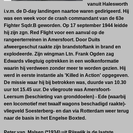
vanuit Halesworth
i.v.m. de D-day landingen naartoe waren gedirigeerd. Hij
was een week voor de crash commandant van de 63e
Fighter Sqdr.B geworden. Op 17 september 1944 leidde
hij zijn zgn. Red Flight voor een aanval op de
rangeerterreinen in Amersfoort. Door Duits
afweergeschut raakte zijn brandstoftank in brand en
explodeerde. Zijn wingman Ltn. Frank Ogden zag
Edwards vliegtuig optrekken in een wolkenformatie
waarin hij verdween zonder meer te worden gezien. Hij
werd in eerste instantie als 'Killed in Action' opgegeven.
De missie waar hij bij betrokken was, duurde van 10.30
uur tot 15.45 uur. De vliegroute was Amersfoort-
Leersum (beschieting van gronddoelen) - Ede (waarbij
een locomotief met twaalf wagons beschadigd raakte)-
vliegveld Soesterberg- en dan via Rotterdam weer terug
naar de basis in het Engelse Boxted.
Peter van Malsen (*1934) uit Rijswijk is de laatste