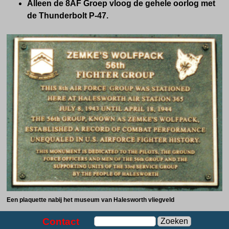
Alleen de 8AF Groep vloog de gehele oorlog met
de Thunderbolt P-47.
Een plaquette nabij het museum van Halesworth vliegveld
Contact
Zoeken