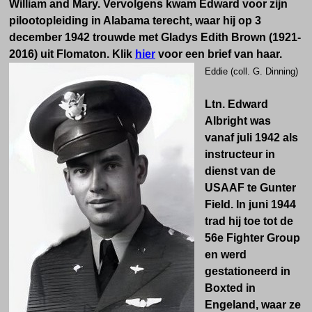
William and Mary. Vervolgens kwam
Edward voor zijn
pilootopleiding in Alabama terecht, waar hij op 3
december 1942 trouwde met Gladys Edith Brown (1921-
2016) uit Flomaton. Klik
hier
voor een brief van haar.
Eddie (coll. G. Dinning)
Ltn. Edward
Albright was
vanaf juli 1942 als
instructeur in
dienst van de
USAAF te Gunter
Field. In juni 1944
trad hij toe tot de
56e Fighter Group
en werd
gestationeerd in
Boxted in
Engeland, waar ze