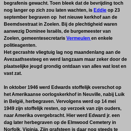
begrafenis gewacht. Toen bleek dat de bevrijding toch
nog langer op zich zou laten wachten, is
Eddie
op 23
september begraven op het nieuwe kerkhof aan de
Beemdsestraat in Zoelen. Bij de plechtigheid waren
aanwezig Dominee Israëls, de burgemeester van
Zoelen, gemeentesecretaris
Vermeulen
en enkele
politieagenten.
Het gecrashte vliegtuig lag nog maandenlang aan de
Avezaathsesteeg en werd langzaam maar zeker door de
plaatselijke jeugd grondig ontdaan van alles wat lost en
vast zat.
In oktober 1946 werd Edwards stoffelijk overschot op
het Amerikaanse oorlogskerkhof in Neuville, nabij Luik
in België, herbegraven. Vervolgens werd op 14 mei
1949 zijn stoffelijk resten, op verzoek van zijn ouders,
naar Amerika overgebracht. Hier werd Edward jr. een
dag later herbegraven op de Elmwood Cemetery in
Norfolk, Viginia. Zijn grafsteen is daar nog steeds te