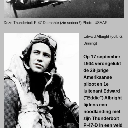
Deze Thunderbolt P-47-D crashte (zie serienr.!) Photo: USAAF
Edward Albright
(coll. G.
Dinning)
Op 17 september
1944 verongelukt
de 28-jarige
Amerikaanse
piloot en 1e
luitenant Edward
("Eddie") Albright
tijdens een
noodlanding met
zijn Thunderbolt
P-47-D in een veld