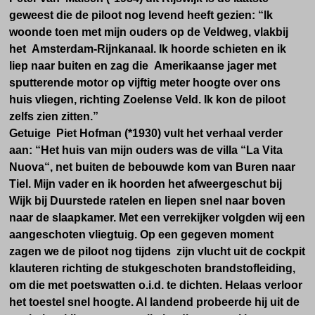
geweest die de piloot nog levend heeft gezien: “Ik
woonde toen met mijn ouders op de Veldweg, vlakbij
het Amsterdam-Rijnkanaal. Ik hoorde schieten en ik
liep naar buiten en zag die Amerikaanse jager met
sputterende motor op vijftig meter hoogte over ons
huis vliegen, richting Zoelense Veld. Ik kon de piloot
zelfs zien zitten.”
Getuige Piet Hofman (*1930) vult het verhaal verder
aan: “Het huis van mijn ouders was de villa “La Vita
Nuova“, net buiten de bebouwde kom van Buren naar
Tiel. Mijn vader en ik hoorden het afweergeschut bij
Wijk bij Duurstede ratelen en liepen snel naar boven
naar de slaapkamer. Met een verrekijker volgden wij een
aangeschoten vliegtuig. Op een gegeven moment
zagen we de piloot nog tijdens zijn vlucht uit de cockpit
klauteren richting de stukgeschoten brandstofleiding,
om die met poetswatten o.i.d. te dichten. Helaas verloor
het toestel snel hoogte. Al landend probeerde hij uit de