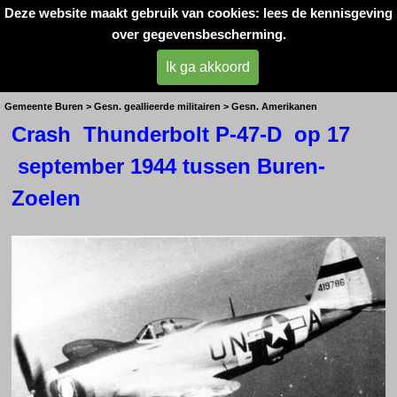
Deze website maakt gebruik van cookies: lees de kennisgeving
Oorlogsslachtoffers 
over gegevensbescherming.
West- Betuwe
Ik ga akkoord
Zoelen- E.M. Albright
Gemeente Buren > Gesn. geallieerde militairen > Gesn. Amerikanen
Crash Thunderbolt P-47-D op 17
september 1944 tussen Buren-
Zoelen