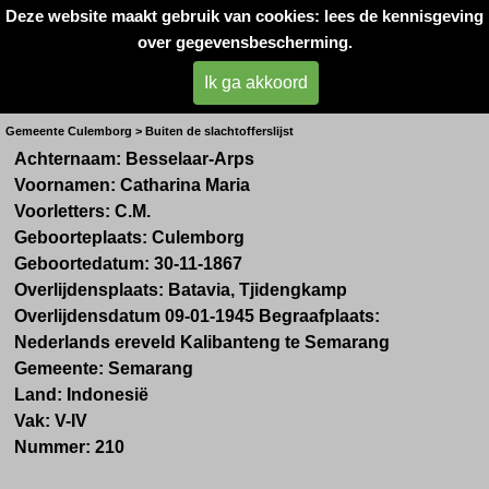
Deze website maakt gebruik van cookies: lees de kennisgeving
Oorlogsslachtoffers 
over gegevensbescherming.
West- Betuwe
Ik ga akkoord
Mevr. C. Besselaar-Arps
Gemeente Culemborg > Buiten de slachtofferslijst
Achternaam:
Besselaar-Arps
Voornamen:
Catharina Maria
Voorletters:
C.M.
Geboorteplaats:
Culemborg
Geboortedatum:
30-11-1867
Overlijdensplaats:
Batavia, Tjidengkamp
Overlijdensdatum
09-01-1945 Begraafplaats:
Nederlands ereveld Kalibanteng te Semarang
Gemeente:
Semarang
Land: Indonesië
Vak: V-IV
Nummer: 210