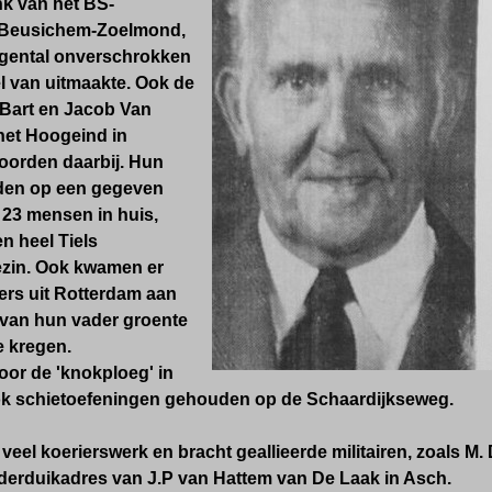
nk van het BS-
Beusichem-Zoelmond,
gental onverschrokken
 van uitmaakte. Ook de
Bart en Jacob Van
het Hoogeind in
orden daarbij. Hun
den op een gegeven
23 mensen in huis,
n heel Tiels
zin. Ook kwamen er
ers uit Rotterdam aan
 van hun vader groente
e kregen.
oor de 'knokploeg'
in
k schietoefeningen gehouden op de Schaardijkseweg.
veel koerierswerk en bracht geallieerde militairen, zoals
M. 
erduikadres van J.P van Hattem van De Laak in Asch.