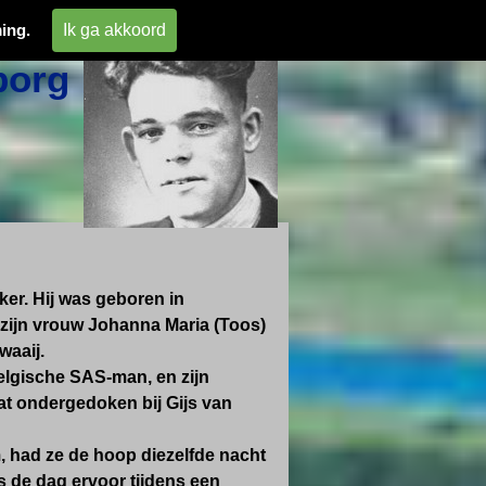
 
Ik ga akkoord
ing.
org 
er. Hij was geboren in
t zijn vrouw Johanna Maria (Toos)
waaij.
Belgische SAS-man,
en zijn
zat ondergedoken bij Gijs van
 had ze de hoop diezelfde nacht
s de dag ervoor tijdens een