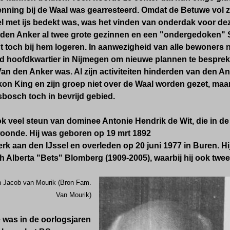
kenning bij de Waal was gearresteerd. Omdat de Betuwe vol 
l met ijs bedekt was, was het vinden van onderdak voor dez
den Anker al twee grote gezinnen en een "ondergedoken" SS
nt toch bij hem logeren. In aanwezigheid van alle bewoners
rd hoofdkwartier in Nijmegen om nieuwe plannen te bespreken
Van den Anker was. Al zijn activiteiten hinderden van den Ank
 kon King en zijn groep niet over de Waal worden gezet, ma
bosch toch in bevrijd gebied.
 veel steun van dominee Antonie Hendrik de Wit, die in de 
woonde.
Hij was geboren op
19 mrt 1892
rk aan den IJssel en overleden op 20 juni 1977 in Buren. H
h Alberta "Bets" Blomberg (1909-2005), waarbij hij ook twee
en Jacob van Mourik (Bron Fam.
Van Mourik)
e was in de oorlogsjaren