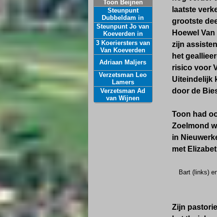
Toon Beijnen
laatste ver
Steunpunt
Dubbeldam in
grootste dee
Culemborg
Steunpunt Jo van
Hoewel Van 
Koeverden in
Buren
3 Koeriersters van
zijn assiste
Van Koeverden
het gealliee
Adriaan Maljers
risico voor 
Verzetsman Leo
Uiteindelijk
Lamers
door de Bies
Verzetsman Ad
van Wijnen
Toon had ook
Zoelmond 
in Nieuwerke
met Elizabet
Bart (links) 
Zijn pastori