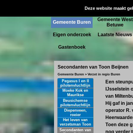
Gemeente
Deze website maakt ge
Startpagina
Culemborg
Gemeente West
Gemeente Buren
Betuwe
Eigen onderzoek
Laatste Nieuws
Gastenboek
Secondanten van Toon Beijnen
Gemeente Buren > Verzet in regio Buren
Pegasus I en II
Een steunpu
pilotenvluchtlijn
IJsselstein 
Moeke Kok en
Maurikse
van Miltenbu
pilotenvluchtlijn
Beusichemse
Hij gaf in j
pilotenvluchtlijn
operator R. 
Diepenveen,
roeier
Heerwaarden
Het leven van
verzetsman Toon
Toen deze g
Beijnen
Secondanten van
nog verder t