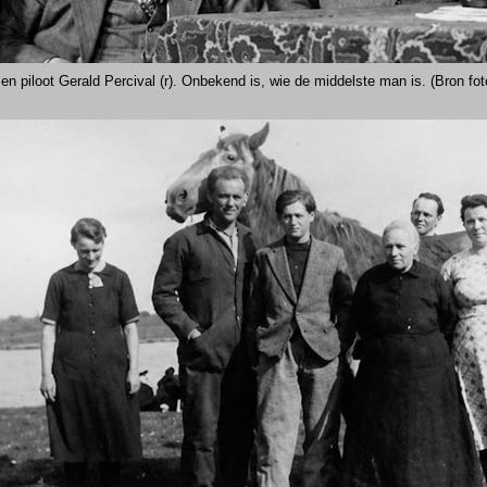
 en p
iloot Gerald Percival (r). Onbekend is, wie de middelste man is.
(Bron fo