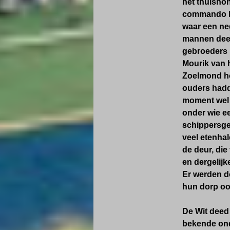
het thuisho
commando 
waar een ne
mannen deel
gebroeders 
Mourik van 
Zoelmond ho
ouders had
moment wel 
onder wie ee
schippersge
veel etenhal
de deur, die
en dergelijk
Er werden d
hun dorp
oo
De Wit deed 
bekende ond