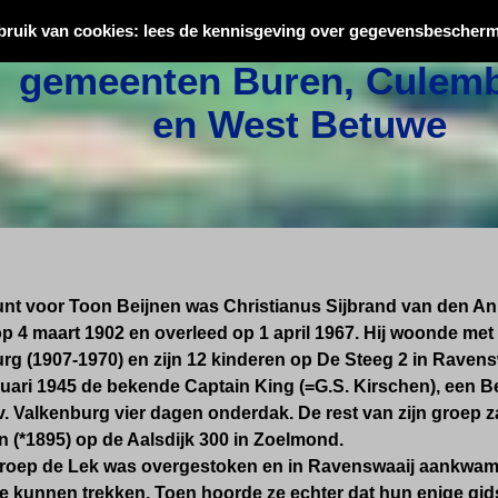
Oorlogsslachtoffers uit
bruik van cookies: lees de kennisgeving over gegevensbescherm
gemeenten Buren, Culemb
en West Betuwe
nt voor Toon Beijnen was Christianus Sijbrand van den Ank
op 4 maart 1902 en overleed op 1 april 1967. Hij woonde me
rg (1907-1970) en zijn 12 kinderen op De Steeg 2 in Ravens
anuari 1945 de bekende Captain King
(=G.S. Kirschen), een 
v. Valkenburg vier dagen onderdak. De rest van zijn groep 
 (*1895) op de Aalsdijk 300 in Zoelmond.
roep de Lek was overgestoken en in Ravenswaaij aankwam,
e kunnen trekken. Toen hoorde ze echter dat hun enige gid