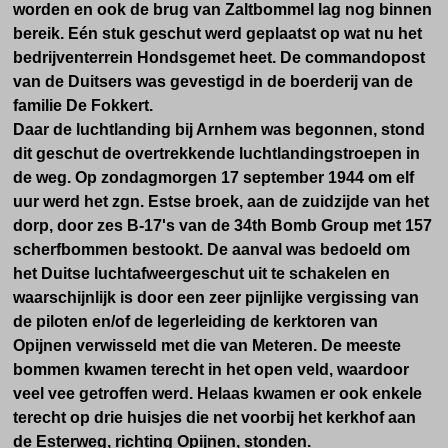
worden en ook de brug van Zaltbommel lag nog binnen
bereik. Eén stuk geschut werd geplaatst op wat nu het
bedrijventerrein Hondsgemet heet. De commandopost
van de Duitsers was gevestigd in de boerderij van de
familie De Fokkert.
Daar de luchtlanding bij Arnhem was begonnen, stond
dit geschut de overtrekkende luchtlandingstroepen in
de weg. Op zondagmorgen 17 september 1944 om elf
uur werd het zgn. Estse broek, aan de zuidzijde van het
dorp, door
zes B-17's van de 34th Bomb Group met 157
scherfbommen bestookt.
De aanval was bedoeld om
het Duitse luchtafweergeschut uit te schakelen en
waarschijnlijk is door een zeer pijnlijke vergissing van
de piloten en/of de legerleiding de kerktoren van
Opijnen verwisseld met die van Meteren. De meeste
bommen kwamen terecht in het open veld, waardoor
veel vee getroffen werd. Helaas kwamen er ook enkele
terecht op drie huisjes die net voorbij het kerkhof aan
de Esterweg, richting Opijnen, stonden.