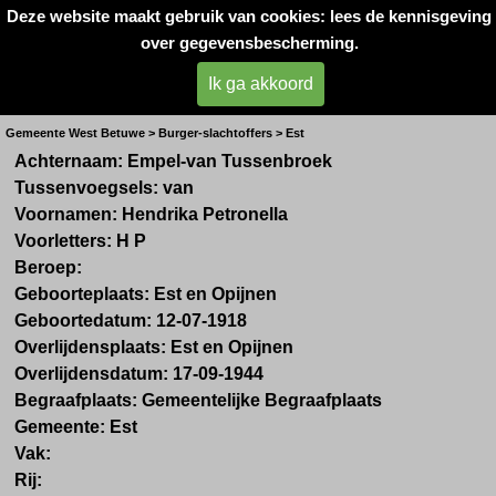
Deze website maakt gebruik van cookies: lees de kennisgeving
Oorlogsslachtoffers 
over gegevensbescherming.
West- Betuwe
Ik ga akkoord
Mevr. H. P. van Empel- Tussenbroek
Gemeente West Betuwe > Burger-slachtoffers > Est
Achternaam: Empel-van Tussenbroek
Tussenvoegsels: van
Voornamen: Hendrika Petronella
Voorletters: H P
Beroep:
Geboorteplaats: Est en Opijnen
Geboortedatum: 12-07-1918
Overlijdensplaats: Est en Opijnen
Overlijdensdatum: 17-09-1944
Begraafplaats: Gemeentelijke Begraafplaats
Gemeente: Est
Vak:
Rij: