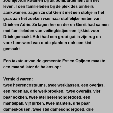
zoontje Adri kwamen bij dit bombardement om het
leven. Toen familieleden bij de plek des oinheils
aankwamen, zagen ze dat Gerrit met een stokje in het
gras aan het zoeken was naar s
toffelijke resten van
Driek en Adrie. Ze lagen her en der en G
errit had samen
met familieleden van veilingkistjes een lijkkist voor
Driek gemaakt. Adri had een groot gat in zijn rug en
voor hem werd van oude planken ook een kist
gemaakt.
Een taxateur van de gemeente Est en Opijnen maakte
een maand later de balans op:
Vernield waren:
twee heerencostuums, twee werkjassen, een overjas,
een regenjas, drie werkbroeken, twee overalls, vier
paar sokken, twee stel heerenondergoed, een
mantelpak, vijf jurken, twee mantels, drie paar
dameskousen, twee stel damesondergoed, drie