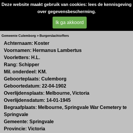
Deze website maakt gebruik van cookies: lees de kennisgeving
Oorlogsslachtoffers 
over gegevensbescherming.
West- Betuwe
Ik ga akkoord
Dhr. H.L. Koster
Gemeente Culemborg > Burgerslachtoffers
Achternaam: Koster
Voornamen: Hermanus Lambertus
Voorletters: H.L.
Rang: Schipper
Mil. onderdeel: KM.
Geboorteplaats: Culemborg
Geboortedatum: 22-04-1902
Overlijdensplaats: Melbourne, Victoria
Overlijdensdatum: 14-01-1945
Begraafplaats: Melbourne, Springvale War Cemetery te
Springvale
Gemeente: Springvale
Provincie: Victoria