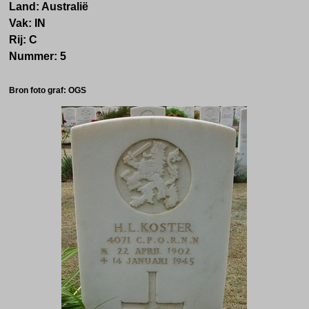
Land: Australië
Vak: IN
Rij: C
Nummer: 5
Bron foto graf: OGS