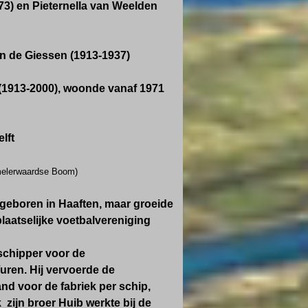
73) en P
ieternella van Weelden
an de Giessen (1913-1937)
 (1913-2000), woonde vanaf 1971
lft
lerwaardse Boom)
 geboren in Haaften, maar groeide
plaatselijke voetbalvereniging
 schipper voor de
uren. Hij vervoerde de
d voor de fabriek per schip,
zijn broer Huib werkte bij de