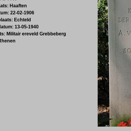
ats: Haaften
um: 22-02-1906
laats: Echteld
datum: 13-05-1940
ts:
Militair ereveld Grebbeberg
Rhenen