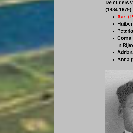
De ouders v
(
1884-1979) 
Aart (
Huiber
Peterk
Cornel
in Rijs
Adrian
Anna (