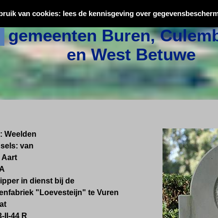
Oorlogsslachtoffers uit
bruik van cookies: lees de kennisgeving over gegevensbescherm
gemeenten Buren, Culemb
en West Betuwe
: Weelden
sels: van
 Aart
 A
ipper in dienst bij de
enfabriek "Loevesteijn" te Vuren
at
3-II-44 R