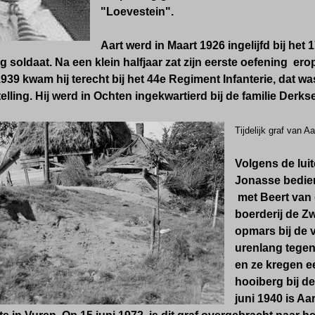
"Loevestein".
Aart werd in Maart 1926 ingelijfd bij het 
ig soldaat. Na een klein halfjaar zat zijn eerste oefening ero
39 kwam hij terecht bij het 44e Regiment Infanterie, dat was
lling. Hij werd in Ochten ingekwartierd bij de familie Derks
Tijdelijk graf van A
Volgens de lui
Jonasse bedie
met Beert van d
boerderij de Z
opmars bij de 
urenlang tege
en ze kregen ee
hooiberg bij de
juni 1940 is A