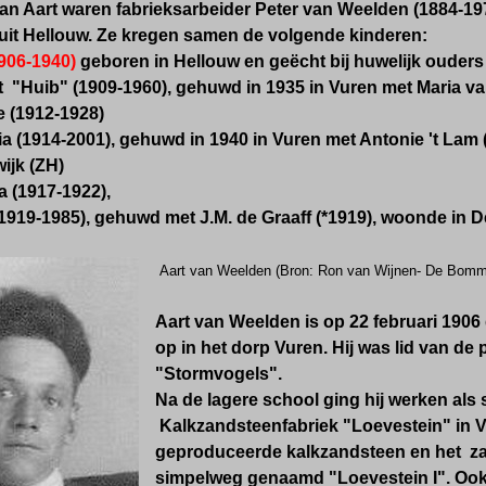
an Aart waren fabrieksarbeider P
eter van Weelden
(
1884-19
uit Hellouw. Ze kregen samen de volgende kinderen:
1906-1940)
geboren in Hellouw en g
eëcht bij huwelijk ouders
t "Huib" (1909-1960), gehuwd in 1935 in Vuren met Maria v
e (1912-1928)
ia (1914-2001), gehuwd in 1940 in Vuren met Antonie 't Lam
wijk (ZH)
a (1917-1922),
1919-1985), gehuwd met J.M. de Graaff (*1919),
woonde in De
Aart van Weelden
(Bron: Ron van Wijnen-
De Bomme
Aart van Weelden is op 22 februari 1906
op in het dorp Vuren. Hij was lid van de 
"Stormvogels".
Na de lagere school ging hij werken als
Kalkzandsteenfabriek "Loevestein" in V
geproduceerde kalkzandsteen en het zan
simpelweg genaamd "Loevestein I". Ook 