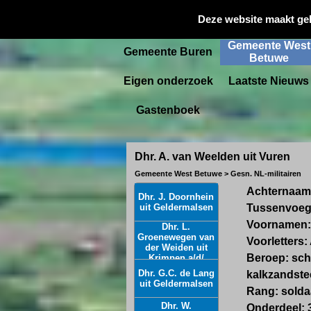
Gemeente
Deze website maakt ge
Startpagina
Culemborg
Gemeente West
Gemeente Buren
Betuwe
Eigen onderzoek
Laatste Nieuws
Gastenboek
Dhr. A. van Weelden uit Vuren
Gemeente West Betuwe > Gesn. NL-militairen
Achternaam
Dhr. J. Doornhein
uit Geldermalsen
Tussenvoeg
Voornamen:
Dhr. L.
Groenewegen van
Voorletters:
der Weiden uit
Beroep: s
ch
Krimpen a/d/
IJssel
Dhr. G.C. de Lang
kalkzandste
uit Geldermalsen
Rang: solda
Dhr. W.
Onderdeel: