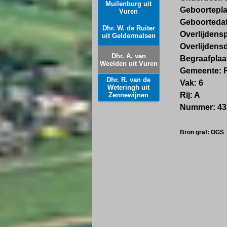
Muilenburg uit
Geboortepla
Vuren
Geboortedat
Dhr. W. de Ruiter
Overlijdensp
uit Geldermalsen
Overlijdens
Dhr. A. van
Begraafplaa
Weelden uit Vuren
Gemeente: 
Dhr. R. van de
Vak: 6
Weteringh uit
Rij: A
Zennewijnen
Nummer: 43
Bron graf: OGS