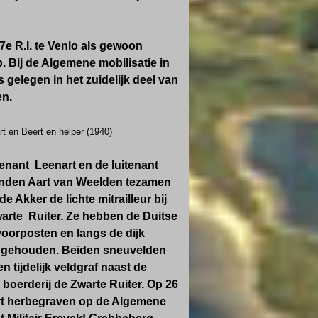
17e R.I. te Venlo als gewoon
p. Bij de Algemene mobilisatie in
 gelegen in het zuidelijk deel van
en.
art en Beert en helper (1940)
tenant Leenart en de luitenant
nden Aart van Weelden tezamen
e Akker de lichte mitrailleur bij
warte Ruiter. Ze hebben de Duitse
voorposten en langs de dijk
ngehouden.
Beiden sneuvelden
n tijdelijk veldgraf
naast de
 boerderij de Zwarte Ruiter. Op 26
art herbegraven op de Algemene