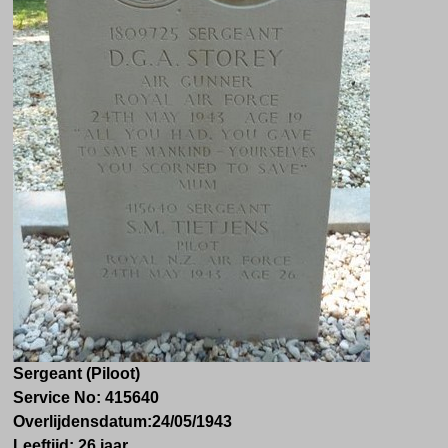
Sergeant (Piloot)
Service No:
415640
Overlijdensdatum:
24/05/1943
Leeftijd:
26 jaar