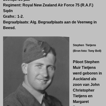
Regiment:
Royal New Zealand Air Force
75 (R.A.F.)
Sqdn
Grafnr.:
1-2.
Begraafplaats: Alg. Begraafplaats aan de Veerweg in
Beesd.
Stephen Tietjens
(Bron foto: Tony Bell)
Piloot Stephen
Muir Tietjens
werd geboren in
Auckland als
zoon van John
Christopher
Tietjens en
Margaret