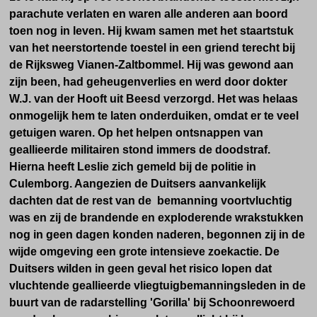
parachute verlaten en waren alle anderen aan boord
toen nog in leven.
Hij kwam samen met het staartstuk
van het neerstortende toestel in een griend terecht bij
de Rijksweg Vianen-Zaltbommel. Hij was gewond aan
zijn been, had geheugenverlies en werd door dokter
W.J. van der Hooft uit Beesd verzorgd. Het was helaas
onmogelijk hem te laten onderduiken, omdat er te veel
getuigen waren. Op het helpen ontsnappen van
geallieerde militairen stond immers de doodstraf.
Hierna heeft Leslie zich gemeld bij de politie in
Culemborg.
Aangezien de Duitsers aanvankelijk
dachten dat de rest van de bemanning voortvluchtig
was en zij de brandende en exploderende wrakstukken
nog in geen dagen konden naderen, begonnen zij in de
wijde omgeving een grote intensieve zoekactie. De
Duitsers wilden in geen geval het risico lopen dat
vluchtende geallieerde vliegtuigbemanningsleden in de
buurt van de radarstelling 'Gorilla' bij Schoonrewoerd