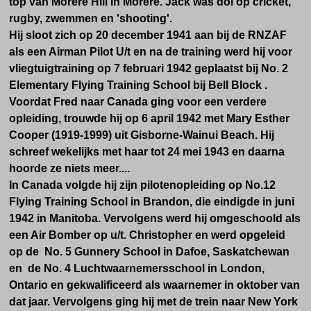
top van Morere Hill in Morere.
Jack was dol op cricket,
rugby, zwemmen en 'shooting'.
Hij sloot zich op 20 december 1941
aan bij de RNZAF
als een Airman Pilot U/t en na de training werd hij
voor
vliegtuigtraining
op 7 februari 1942 geplaatst bij No. 2
Elementary Flying Training School bij Bell Block .
Voordat Fred naar Canada ging voor een verdere
opleiding,
trouwde hij op 6 april 1942 met Mary Esther
Cooper (1919-1999) uit Gisborne-Wainui Beach. Hij
schreef wekelijks met haar tot 24 mei 1943 en daarna
hoorde ze niets meer....
In Canada volgde hij zijn pilotenopleiding op No.12
Flying Training School in Brandon, die eindigde
in juni
1942 in
Manitoba
. Vervolgens werd hij omgeschoold als
een Air Bomber op u/t. Christopher en werd opgeleid
op de No. 5 Gunnery School in Dafoe, Saskatchewan
en de No. 4 Luchtwaarnemersschool in London,
Ontario en gekwalificeerd als waarnemer in oktober van
dat jaar. Vervolgens ging hij met de trein naar New York