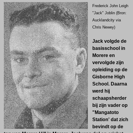
Frederick John Leigh
"Jack" Joblin (Bron:
Aucklandcity via
Chris Newey)
Jack volgde de
basisschool in
Morere en
vervolgde zijn
opleiding op de
Gisborne High
School. Daarna
werd hij
schaapsherder
bij zijn vader op
"Mangatoto
Station' dat zich
bevindt op de