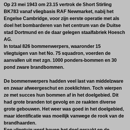
Op 23 mei 1943 om 23.15 vertrok de Short Stirling
BK783 vanaf vliegbasis RAF Newmarket, nabij het
Engelse Cambridge, voor zijn eerste operatie met als
doel het bombarderen van het centrum van de Duitse
stad Dortmund en de daar gelegen staalfabriek Hoesch
AG.
In totaal 826 bommenwerpers, waaronder 15
vliegtuigen van het No. 75 squadron, voerden de
aanvallen uit met zgn. 1000 ponders-bommen en 30
pond zware brandbommen.
De bommenwerpers hadden veel last van middelzware
en zwaar afweergeschut en zoeklichten. Toch wierpen
z
e met succes hun bommen af in het doelgebied. Dit
had grote branden tot gevolg en ze raakten diverse
grote gebouwen.
Het weer was goed in het doelgebied,
maar identificatie was moeilijk vanwege de rook van de
brandhaarden.
Een vliegtuig werd boven het doel geraakt en de