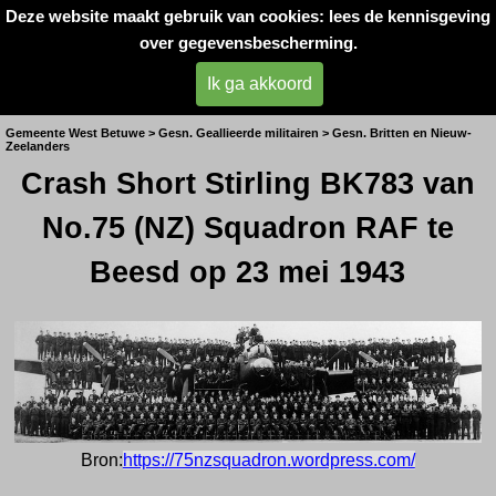
Deze website maakt gebruik van cookies: lees de kennisgeving
Oorlogsslachtoffers 
over gegevensbescherming.
West- Betuwe
Ik ga akkoord
Crash Beesd mei 1943
Gemeente West Betuwe > Gesn. Geallieerde militairen > Gesn. Britten en Nieuw-
Zeelanders
Crash Short Stirling BK783 van
No.75 (NZ) Squadron RAF te
Beesd op 23 mei 1943
Bron:
https://75nzsquadron.wordpress.com/