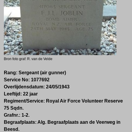
Bron foto graf: R. van de Velde
Rang:
Sergeant (air gunner)
Service No:
1077692
Overlijdensdatum:
24/05/1943
Leeftijd:
22 jaar
Regiment/Service:
Royal Air Force Volunteer Reserve
75 Sqdn.
Grafnr.:
1-2.
Begraafplaats: Alg. Begraafplaats aan de Veerweg in
Beesd.