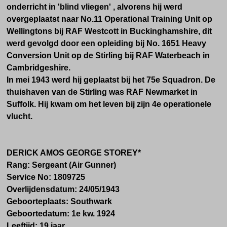
onderricht in 'blind vliegen' , alvorens hij werd
overgeplaatst naar
No.
11 Operational Training Unit op
Wellingtons bij RAF Westcott in Buckinghamshire, dit
werd gevolgd door een opleiding bij
No.
1651 Heavy
Conversion Unit op de Stirling bij RAF Waterbeach in
Cambridgeshire.
In mei 1943 werd hij geplaatst bij het 75e Squadron. De
thuishaven van de Stirling was RAF Newmarket in
Suffolk. Hij kwam om het leven bij zijn 4e operationele
vlucht.
DERICK AMOS GEORGE STOREY*
Rang:
Sergeant (Air Gunner)
Service No:
1809725
Overlijdensdatum:
24/05/1943
Geboorteplaats: Southwark
Geboortedatum:
1e kw.
1924
Leeftijd:
19 jaar