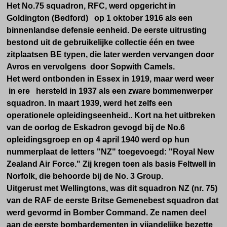
Het No.75 squadron, RFC, werd opgericht in
Goldington (Bedford) op 1 oktober 1916 als een
binnenlandse defensie eenheid. De eerste uitrusting
bestond uit de gebruikelijke collectie één en twee
zitplaatsen BE typen, die later werden vervangen door
Avros en vervolgens door Sopwith Camels.
Het werd ontbonden in Essex in 1919, maar werd weer
in ere hersteld in 1937 als een zware bommenwerper
squadron. In maart 1939, werd het zelfs een
operationele opleidingseenheid.. Kort na het uitbreken
van de oorlog de Eskadron gevogd bij de No.6
opleidingsgroep en op 4 april 1940 werd op hun
nummerplaat de letters "NZ" toegevoegd: "Royal New
Zealand Air Force." Zij kregen toen als basis Feltwell in
Norfolk, die behoorde bij de No. 3 Group.
Uitgerust met Wellingtons, was dit squadron NZ (nr. 75)
van de RAF de eerste Britse Gemenebest squadron dat
werd gevormd in Bomber Command. Ze namen deel
aan de eerste bombardementen in vijandelijke bezette