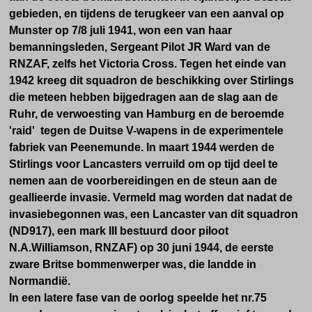
gebieden, en tijdens de terugkeer van een aanval op
Munster op 7/8 juli 1941, won een van haar
bemanningsleden, Sergeant Pilot JR Ward van de
RNZAF, zelfs het Victoria Cross. Tegen het einde van
1942 kreeg dit squadron de beschikking over Stirlings
die meteen hebben bijgedragen aan de slag aan de
Ruhr, de verwoesting van Hamburg en de beroemde
'raid' tegen de Duitse V-wapens in de experimentele
fabriek van Peenemunde. In maart 1944 werden de
Stirlings voor Lancasters verruild om op tijd deel te
nemen aan de voorbereidingen en de steun aan de
geallieerde invasie. Vermeld mag worden dat nadat de
invasiebegonnen was, een Lancaster van dit squadron
(ND917), een mark III bestuurd door piloot
N.A.Williamson, RNZAF) op 30 juni 1944, de eerste
zware Britse bommenwerper was, die landde in
Normandië.
In een latere fase van de oorlog speelde het nr.75