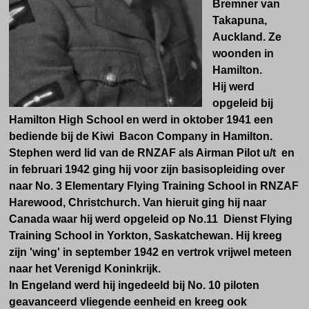
Bremner van
Takapuna,
Auckland. Ze
woonden in
Hamilton.
Hij werd
opgeleid bij
Hamilton High School en werd
in oktober 1941
een
bediende bij de Kiwi Bacon Company in Hamilton.
Stephen werd lid van de RNZAF
als Airman Pilot u/t
en
in februari 1942 ging hij
voor zijn basisopleiding
over
naar No. 3 Elementary Flying Training School in RNZAF
Harewood, Christchurch. Van hieruit ging hij naar
Canada waar hij werd opgeleid op No.11 Dienst Flying
Training School in Yorkton, Saskatchewan. Hij kreeg
zijn 'wing' in september 1942 en vertrok vrijwel meteen
naar het Verenigd Koninkrijk.
In Engeland werd hij ingedeeld bij
No.
10 piloten
geavanceerd vliegende eenheid en kreeg ook