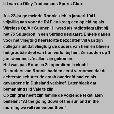
lid van de Otley Tradesmens Sports Club.
Als 22-jarige meldde Ronnie zich in januari 1941
vrijwillig aan voor de RAF en kreeg een opleiding als
Wireless Op/Air Gunner. Hij werd als radiotelegrafist bij
het 75 Squadron in een Stirling geplaatst. Enkele dagen
voor het vliegtuig neerstortte bezochten vijf van zijn
collega's uit dat vliegtuig de ouders van hem en bleven
het grootste deel van hun verlof bij hen. Ze zouden op 1
juni weer met z'n allen zijn gekomen.
Het was pas Ronnies 2e operationele vlucht.
De ouders van Ronnie hadden eerst vernomen dat de
achterste schutter de crash overleefd had en als
gevangene in Duitsland verbleef. Later bleek dat
bemanningslid Vale te zijn.
Op zijn graf heeft zijn familie de volgende tekst laten
beitelen: "
A
t the going down of the sun and in the
morning we will remember them"