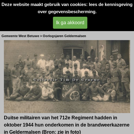
Deze website maakt gebruik van cookies: lees de kennisgeving
Oorlogsslachtoffers 
over gegevensbescherming.
West- Betuwe
Ik ga akkoord
Duitse troepen in Geldermalsen
Gemeente West Betuwe > Oorlogsjaren Geldermalsen
Duitse militairen van het 712e Regiment hadden in
oktober 1944 hun onderkomen in de brandweerkazerne
in Geldermalsen (Bron: zie in foto)