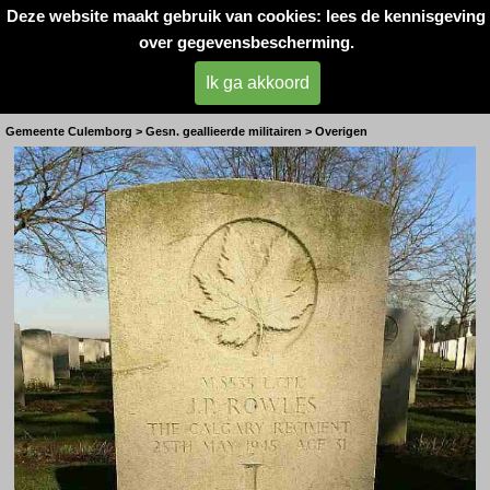
Deze website maakt gebruik van cookies: lees de kennisgeving
Oorlogsslachtoffers 
over gegevensbescherming.
West- Betuwe
Ik ga akkoord
Canadese Commander mei 1945
Gemeente Culemborg > Gesn. geallieerde militairen > Overigen